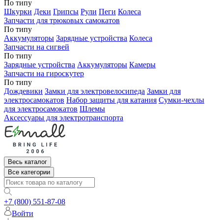
По типу
Шкурки
Деки
Грипсы
Рули
Пеги
Колеса
Запчасти для трюковых самокатов
По типу
Аккумуляторы
Зарядные устройства
Колеса
Запчасти на сигвей
По типу
Зарядные устройства
Аккумуляторы
Камеры
Запчасти на гироскутер
По типу
Дождевики
Замки для электровелосипеда
Замки для
электросамокатов
Набор защиты для катания
Сумки-чехлы
для электросамокатов
Шлемы
Аксессуары для электротранспорта
Весь каталог
Все категории
+7 (800) 551-87-08
Войти