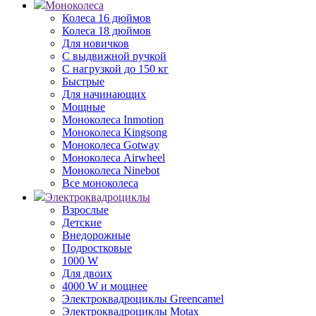
Моноколеса
Колеса 16 дюймов
Колеса 18 дюймов
Для новичков
С выдвижной ручкой
С нагрузкой до 150 кг
Быстрые
Для начинающих
Мощные
Моноколеса Inmotion
Моноколеса Kingsong
Моноколеса Gotway
Моноколеса Airwheel
Моноколеса Ninebot
Все моноколеса
Электроквадроциклы
Взрослые
Детские
Внедорожные
Подростковые
1000 W
Для двоих
4000 W и мощнее
Электроквадроциклы Greencamel
Электроквадроциклы Motax