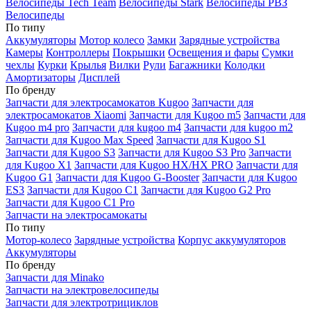
Велосипеды Tech Team
Велосипеды Stark
Велосипеды РВЗ
Велосипеды
По типу
Аккумуляторы
Мотор колесо
Замки
Зарядные устройства
Камеры
Контроллеры
Покрышки
Освещения и фары
Сумки
чехлы
Курки
Крылья
Вилки
Рули
Багажники
Колодки
Амортизаторы
Дисплей
По бренду
Запчасти для электросамокатов Kugoo
Запчасти для
электросамокатов Xiaomi
Запчасти для Kugoo m5
Запчасти для
Кugoo m4 pro
Запчасти для kugoo m4
Запчасти для kugoo m2
Запчасти для Kugoo Max Speed
Запчасти для Kugoo S1
Запчасти для Kugoo S3
Запчасти для Kugoo S3 Pro
Запчасти
для Kugoo X1
Запчасти для Kugoo HX/HX PRO
Запчасти для
Kugoo G1
Запчасти для Kugoo G-Booster
Запчасти для Kugoo
ES3
Запчасти для Kugoo C1
Запчасти для Kugoo G2 Pro
Запчасти для Kugoo C1 Pro
Запчасти на электросамокаты
По типу
Мотор-колесо
Зарядные устройства
Корпус аккумуляторов
Аккумуляторы
По бренду
Запчасти для Minako
Запчасти на электровелосипеды
Запчасти для электротрициклов