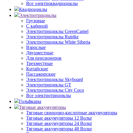
Все электроквадроциклы
Квадроциклы
Электротрициклы
Грузовые
С кабиной
Электротрициклы GreenCamel
Электротрициклы Rutrike
Электротрициклы White Siberia
Взрослые
Двухместные
Для пенсионеров
Трехместные
Китайские
Пассажирские
Электротрициклы Skyboard
Электротрициклы GT
Электротрициклы City Coco
Все электротрициклы
Гольфкары
Тяговые аккумуляторы
Тяговые свинцово-кислотные аккумуляторы
Тяговые аккумуляторы 12 Вольт
Тяговые аккумуляторы 24 Вольт
Тяговые аккумуляторы 48 Вольт