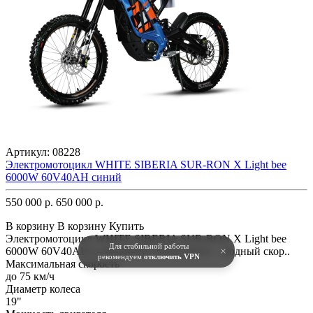
Артикул:
08228
Электромотоцикл WHITE SIBERIA SUR-RON X Light bee
6000W 60V40AH синий
550 000 р.
650 000 р.
В корзину
В корзину
Купить
Электромотоцикл WHITE SIBERIA SUR-RON X Light bee
Для стабильной работы
6000W 60V40AH в шикарном синем цвете – модный скор..
×
рекомендуем
отключить VPN
Максимальная скорость
до 75 км/ч
Диаметр колеса
19"