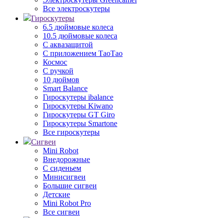
Все электроскутеры
Гироскутеры
6.5 дюймовые колеса
10.5 дюймовые колеса
С аквазащитой
С приложением ТаоТао
Космос
С ручкой
10 дюймов
Smart Balance
Гироскутеры ibalance
Гироскутеры Kiwano
Гироскутеры GT Giro
Гироскутеры Smartone
Все гироскутеры
Сигвеи
Mini Robot
Внедорожные
С сиденьем
Минисигвеи
Большие сигвеи
Детские
Mini Robot Pro
Все сигвеи