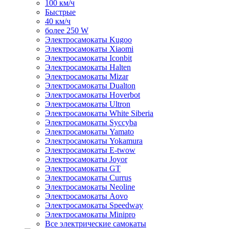
100 км/ч
Быстрые
40 км/ч
более 250 W
Электросамокаты Kugoo
Электросамокаты Xiaomi
Электросамокаты Iconbit
Электросамокаты Halten
Электросамокаты Mizar
Электросамокаты Dualton
Электросамокаты Hoverbot
Электросамокаты Ultron
Электросамокаты White Siberia
Электросамокаты Syccyba
Электросамокаты Yamato
Электросамокаты Yokamura
Электросамокаты E-twow
Электросамокаты Joyor
Электросамокаты GT
Электросамокаты Currus
Электросамокаты Neoline
Электросамокаты Aovo
Электросамокаты Speedway
Электросамокаты Minipro
Все электрические самокаты