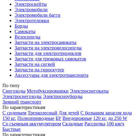
Электроскейты
Электромобили
Электромобили багги
Электротележки
Борды
Самокаты
Велосипеды
Запчасти на электросамокаты
Запчасти на электровелосипеды
Запчасти для электротрициклов
Запчасти для трюковых самокатов
Запчасти на сигвей
Запчасти на гироскутер
Аксессуары для электротранспорта
По типу
Снегоходы
Мотобуксировщики
Электроснегокаты
Электроснегоходы
Электросноуборды
Зимний транспорт
По характеристикам
С сиденьем
Трехколесный
Для детей
С большим запасом хода
150 кг.
Полноприводные
БУ
Внедорожные
120 кг.
до 250 W
Со съемным аккумулятором
Складные
Рассрочка
100 км/ч
Быстрые
По характеристикам