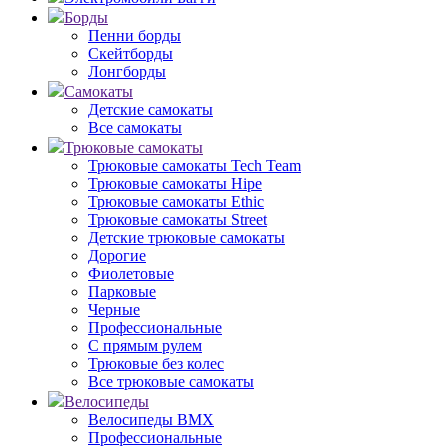
Борды
Пенни борды
Скейтборды
Лонгборды
Самокаты
Детские самокаты
Все самокаты
Трюковые самокаты
Трюковые самокаты Tech Team
Трюковые самокаты Hipe
Трюковые самокаты Ethic
Трюковые самокаты Street
Детские трюковые самокаты
Дорогие
Фиолетовые
Парковые
Черные
Профессиональные
С прямым рулем
Трюковые без колес
Все трюковые самокаты
Велосипеды
Велосипеды BMX
Профессиональные