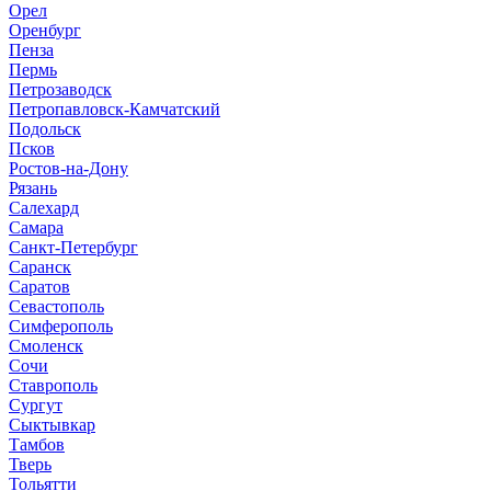
Орел
Оренбург
Пенза
Пермь
Петрозаводск
Петропавловск-Камчатский
Подольск
Псков
Ростов-на-Дону
Рязань
Салехард
Самара
Санкт-Петербург
Саранск
Саратов
Севастополь
Симферополь
Смоленск
Сочи
Ставрополь
Сургут
Сыктывкар
Тамбов
Тверь
Тольятти