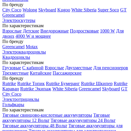
По бренду
City Coco
Wolong
Skyboard
Kugoo
White Siberia
Super Soco
GT
Greencamel
Электроскутеры
По характеристикам
Взрослые
Детские
Внедорожные
Подростковые
1000 W
Для
двоих
4000 W и мощнее
По бренду
Greencamel
Motax
Электроквадроциклы
Квадроциклы
По характеристикам
Грузовые
С кабиной
Взрослые
Двухместные
Для пенсионеров
Трехместные
Китайские
Пассажирские
По бренду
Rutrike
Rutrike Топик
Rutrike Бумеранг
Rutrike Шкипер
Rutrike
Караван
Rutrike Экипаж
White Siberia
Greencamel
Skyboard
GT
City Coco
Электротрициклы
Гольфкары
По характеристикам
Тяговые свинцово-кислотные аккумуляторы
Тяговые
аккумуляторы 12 Вольт
Тяговые аккумуляторы 24 Вольт
Тяговые аккумуляторы 48 Вольт
Тяговые аккумуляторы для
погрузчиков
Тяговые аккумуляторы для электротележки