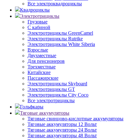
Все электроквадроциклы
Квадроциклы
Электротрициклы
Грузовые
С кабиной
Электротрициклы GreenCamel
Электротрициклы Rutrike
Электротрициклы White Siberia
Взрослые
Двухместные
Для пенсионеров
Трехместные
Китайские
Пассажирские
Электротрициклы Skyboard
Электротрициклы GT
Электротрициклы City Coco
Все электротрициклы
Гольфкары
Тяговые аккумуляторы
Тяговые свинцово-кислотные аккумуляторы
Тяговые аккумуляторы 12 Вольт
Тяговые аккумуляторы 24 Вольт
Тяговые аккумуляторы 48 Вольт