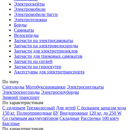
Электроскейты
Электромобили
Электромобили багги
Электротележки
Борды
Самокаты
Велосипеды
Запчасти на электросамокаты
Запчасти на электровелосипеды
Запчасти для электротрициклов
Запчасти для трюковых самокатов
Запчасти на сигвей
Запчасти на гироскутер
Аксессуары для электротранспорта
По типу
Снегоходы
Мотобуксировщики
Электроснегокаты
Электроснегоходы
Электросноуборды
Зимний транспорт
По характеристикам
С сиденьем
Трехколесный
Для детей
С большим запасом хода
150 кг.
Полноприводные
БУ
Внедорожные
120 кг.
до 250 W
Со съемным аккумулятором
Складные
Рассрочка
100 км/ч
Быстрые
По характеристикам