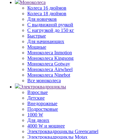
Моноколеса
Колеса 16 дюймов
Колеса 18 дюймов
Для новичков
С выдвижной ручкой
С нагрузкой до 150 кг
Быстрые
Для начинающих
Мощные
Моноколеса Inmotion
Моноколеса Kingsong
Моноколеса Gotway
Моноколеса Airwheel
Моноколеса Ninebot
Все моноколеса
Электроквадроциклы
Взрослые
Детские
Внедорожные
Подростковые
1000 W
Для двоих
4000 W и мощнее
Электроквадроциклы Greencamel
Электроквадроциклы Motax