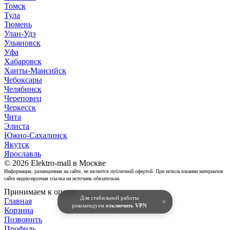
Томск
Тула
Тюмень
Улан-Удэ
Ульяновск
Уфа
Хабаровск
Ханты-Мансийск
Чебоксары
Челябинск
Череповец
Черкесск
Чита
Элиста
Южно-Сахалинск
Якутск
Ярославль
© 2026 Elektro-mall в Москве
Информация, размещенная на сайте, не является публичной офертой. При использовании материалов
сайта индексируемая ссылка на источник обязательна.
Принимаем к оплате:
Для стабильной работы
Главная
×
рекомендуем
отключить VPN
Корзина
Позвонить
Профиль