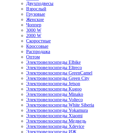
Двухподвесы
Взрослый
Грузовые
Женские
Чоппер
3000 W
2000 W
Скоростные
Кроссовые
Распродажа
Оптом
Электровелосипеды Elbike
Электровелосипеды Eltreco
Электровелосипеды GreenCamel
Электровелосипеды Green City
Электровелосипеды Jetson
Электровелосипеды Kugoo
Электровелосипеды Minako
Электровелосипеды Volteco
Электровелосипеды White Siberia
Электровелосипеды Yokamura
Электровелосипеды Xiaomi
Электровелосипеды Медведь
Электровелосипеды Xdevice
Электровелосипеды ИЖ