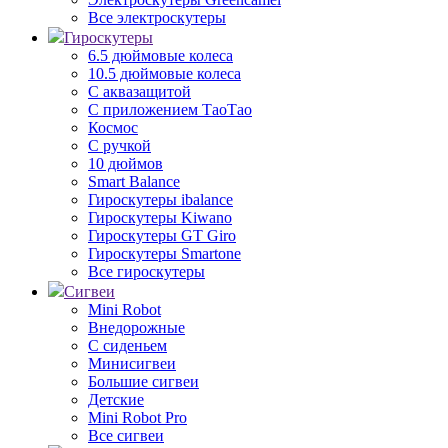
Все электроскутеры
Гироскутеры
6.5 дюймовые колеса
10.5 дюймовые колеса
С аквазащитой
С приложением ТаоТао
Космос
С ручкой
10 дюймов
Smart Balance
Гироскутеры ibalance
Гироскутеры Kiwano
Гироскутеры GT Giro
Гироскутеры Smartone
Все гироскутеры
Сигвеи
Mini Robot
Внедорожные
С сиденьем
Минисигвеи
Большие сигвеи
Детские
Mini Robot Pro
Все сигвеи