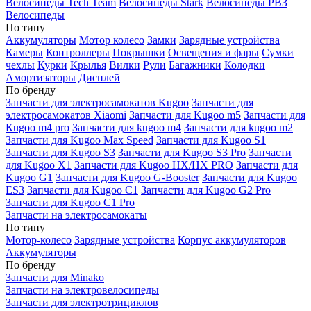
Велосипеды Tech Team
Велосипеды Stark
Велосипеды РВЗ
Велосипеды
По типу
Аккумуляторы
Мотор колесо
Замки
Зарядные устройства
Камеры
Контроллеры
Покрышки
Освещения и фары
Сумки
чехлы
Курки
Крылья
Вилки
Рули
Багажники
Колодки
Амортизаторы
Дисплей
По бренду
Запчасти для электросамокатов Kugoo
Запчасти для
электросамокатов Xiaomi
Запчасти для Kugoo m5
Запчасти для
Кugoo m4 pro
Запчасти для kugoo m4
Запчасти для kugoo m2
Запчасти для Kugoo Max Speed
Запчасти для Kugoo S1
Запчасти для Kugoo S3
Запчасти для Kugoo S3 Pro
Запчасти
для Kugoo X1
Запчасти для Kugoo HX/HX PRO
Запчасти для
Kugoo G1
Запчасти для Kugoo G-Booster
Запчасти для Kugoo
ES3
Запчасти для Kugoo C1
Запчасти для Kugoo G2 Pro
Запчасти для Kugoo C1 Pro
Запчасти на электросамокаты
По типу
Мотор-колесо
Зарядные устройства
Корпус аккумуляторов
Аккумуляторы
По бренду
Запчасти для Minako
Запчасти на электровелосипеды
Запчасти для электротрициклов