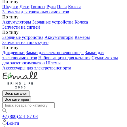
По типу
Шкурки
Деки
Грипсы
Рули
Пеги
Колеса
Запчасти для трюковых самокатов
По типу
Аккумуляторы
Зарядные устройства
Колеса
Запчасти на сигвей
По типу
Зарядные устройства
Аккумуляторы
Камеры
Запчасти на гироскутер
По типу
Дождевики
Замки для электровелосипеда
Замки для
электросамокатов
Набор защиты для катания
Сумки-чехлы
для электросамокатов
Шлемы
Аксессуары для электротранспорта
Весь каталог
Все категории
+7 (800) 551-87-08
Войти