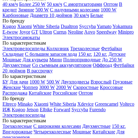
40 км/ч
Более 250 W
50 км/ч
С амортизаторами
Оптом
В
кредит
Зимние
500 W
С надувными колесами
1000 W
Карбоновые
Диаметр 10 дюймов
30 км/ч
Белые
По бренду
Kugoo
Xiaomi
White Siberia
Dualtron
Syccyba
Yamato
Yokamura
E-twow
Joyor
GT
Ultron
Currus
Neoline
Aovo
Speedway
Minipro
Электросамокаты
По характеристикам
Электровелосипеды Колхозник
Трехколесные
Фетбайки
Складные
С большим запасом хода
150 кг.
120 кг.
Детские
Мощные
Для курьера
Мини
Полноприводные
До 250 W
Двухместные
Со съемным аккумулятором
Оффроад
Фетбайки
20 дюймов
В рассрочку
По характеристикам
БУ
Для дачи
1000 W
500 W
Двухподвесы
Взрослый
Грузовые
Женские
Чоппер
3000 W
2000 W
Скоростные
Кроссовые
Распродажа
Китайские
Российские
Оптом
По бренду
Eltreco
Minako
Xiaomi
White Siberia
Xdevice
Greencamel
Volteco
ИЖ
Kugoo
Jetson
Elbike
Forward
Syccyba
Furendo
Электровелосипеды
По характеристикам
Трехколесные
С широкими колесами
Двухместные
150 кг.
Внедорожные
Четырехколесные
Мощные
Китайские
Для
пенсионеров