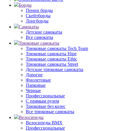
Борды
Пенни борды
Скейтборды
Лонгборды
Самокаты
Детские самокаты
Все самокаты
Трюковые самокаты
Трюковые самокаты Tech Team
Трюковые самокаты Hipe
Трюковые самокаты Ethic
Трюковые самокаты Street
Детские трюковые самокаты
Дорогие
Фиолетовые
Парковые
Черные
Профессиональные
С прямым рулем
Трюковые без колес
Все трюковые самокаты
Велосипеды
Велосипеды BMX
Профессиональные