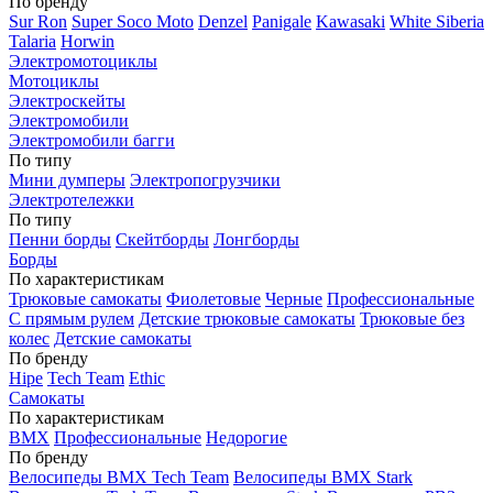
По бренду
Sur Ron
Super Soco Moto
Denzel
Panigale
Kawasaki
White Siberia
Talaria
Horwin
Электромотоциклы
Мотоциклы
Электроскейты
Электромобили
Электромобили багги
По типу
Мини думперы
Электропогрузчики
Электротележки
По типу
Пенни борды
Скейтборды
Лонгборды
Борды
По характеристикам
Трюковые самокаты
Фиолетовые
Черные
Профессиональные
С прямым рулем
Детские трюковые самокаты
Трюковые без
колес
Детские самокаты
По бренду
Hipe
Tech Team
Ethic
Самокаты
По характеристикам
BMX
Профессиональные
Недорогие
По бренду
Велосипеды BMX Tech Team
Велосипеды BMX Stark