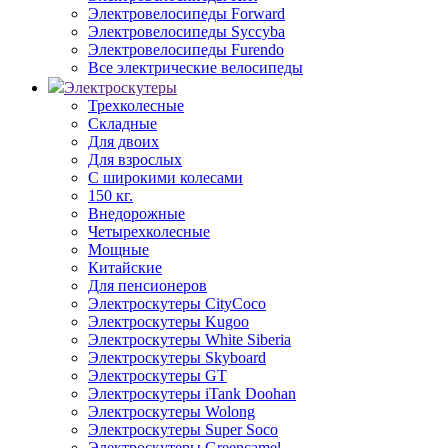
Электровелосипеды Forward
Электровелосипеды Syccyba
Электровелосипеды Furendo
Все электрические велосипеды
Электроскутеры
Трехколесные
Складные
Для двоих
Для взрослых
С широкими колесами
150 кг.
Внедорожные
Четырехколесные
Мощные
Китайские
Для пенсионеров
Электроскутеры CityCoco
Электроскутеры Kugoo
Электроскутеры White Siberia
Электроскутеры Skyboard
Электроскутеры GT
Электроскутеры iTank Doohan
Электроскутеры Wolong
Электроскутеры Super Soco
Электроскутеры Greencamel