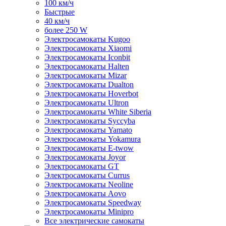
100 км/ч
Быстрые
40 км/ч
более 250 W
Электросамокаты Kugoo
Электросамокаты Xiaomi
Электросамокаты Iconbit
Электросамокаты Halten
Электросамокаты Mizar
Электросамокаты Dualton
Электросамокаты Hoverbot
Электросамокаты Ultron
Электросамокаты White Siberia
Электросамокаты Syccyba
Электросамокаты Yamato
Электросамокаты Yokamura
Электросамокаты E-twow
Электросамокаты Joyor
Электросамокаты GT
Электросамокаты Currus
Электросамокаты Neoline
Электросамокаты Aovo
Электросамокаты Speedway
Электросамокаты Minipro
Все электрические самокаты