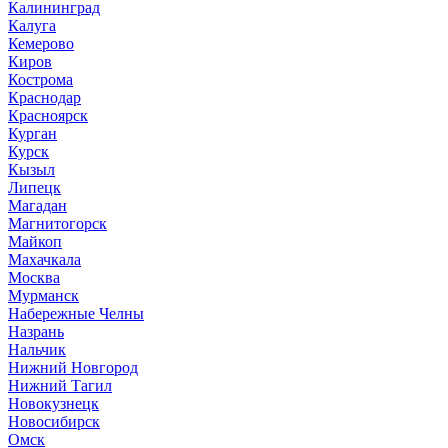
Калининград
Калуга
Кемерово
Киров
Кострома
Краснодар
Красноярск
Курган
Курск
Кызыл
Липецк
Магадан
Магнитогорск
Майкоп
Махачкала
Москва
Мурманск
Набережные Челны
Назрань
Нальчик
Нижний Новгород
Нижний Тагил
Новокузнецк
Новосибирск
Омск