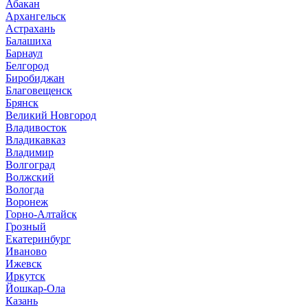
Абакан
Архангельск
Астрахань
Балашиха
Барнаул
Белгород
Биробиджан
Благовещенск
Брянск
Великий Новгород
Владивосток
Владикавказ
Владимир
Волгоград
Волжский
Вологда
Воронеж
Горно-Алтайск
Грозный
Екатеринбург
Иваново
Ижевск
Иркутск
Йошкар-Ола
Казань