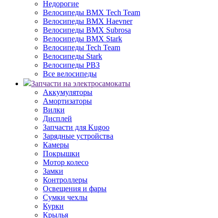
Недорогие
Велосипеды BMX Tech Team
Велосипеды BMX Haevner
Велосипеды BMX Subrosa
Велосипеды BMX Stark
Велосипеды Tech Team
Велосипеды Stark
Велосипеды РВЗ
Все велосипеды
Запчасти на электросамокаты
Аккумуляторы
Амортизаторы
Вилки
Дисплей
Запчасти для Kugoo
Зарядные устройства
Камеры
Покрышки
Мотор колесо
Замки
Контроллеры
Освещения и фары
Сумки чехлы
Курки
Крылья