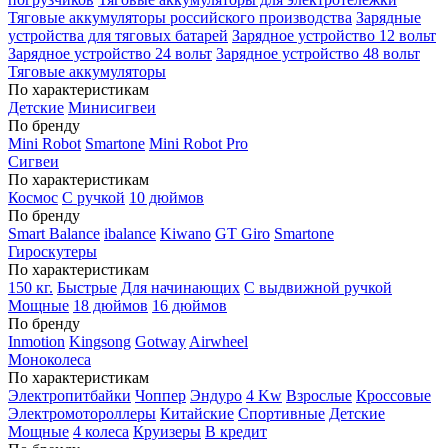
Тяговые аккумуляторы российского производства
Зарядные
устройства для тяговых батарей
Зарядное устройство 12 вольт
Зарядное устройство 24 вольт
Зарядное устройство 48 вольт
Тяговые аккумуляторы
По характеристикам
Детские
Минисигвеи
По бренду
Mini Robot
Smartone
Mini Robot Pro
Сигвеи
По характеристикам
Космос
С ручкой
10 дюймов
По бренду
Smart Balance
ibalance
Kiwano
GT Giro
Smartone
Гироскутеры
По характеристикам
150 кг.
Быстрые
Для начинающих
С выдвижной ручкой
Мощные
18 дюймов
16 дюймов
По бренду
Inmotion
Kingsong
Gotway
Airwheel
Моноколеса
По характеристикам
Электропитбайки
Чоппер
Эндуро
4 Kw
Взрослые
Кроссовые
Электромотороллеры
Китайские
Спортивные
Детские
Мощные
4 колеса
Круизеры
В кредит