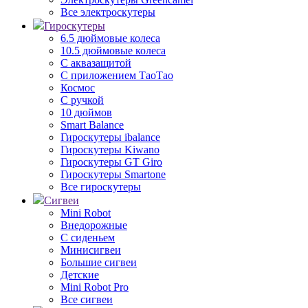
Все электроскутеры
Гироскутеры
6.5 дюймовые колеса
10.5 дюймовые колеса
С аквазащитой
С приложением ТаоТао
Космос
С ручкой
10 дюймов
Smart Balance
Гироскутеры ibalance
Гироскутеры Kiwano
Гироскутеры GT Giro
Гироскутеры Smartone
Все гироскутеры
Сигвеи
Mini Robot
Внедорожные
С сиденьем
Минисигвеи
Большие сигвеи
Детские
Mini Robot Pro
Все сигвеи