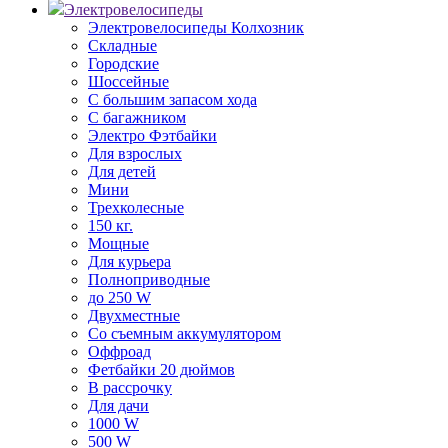
Электровелосипеды
Электровелосипеды Колхозник
Складные
Городские
Шоссейные
С большим запасом хода
С багажником
Электро Фэтбайки
Для взрослых
Для детей
Мини
Трехколесные
150 кг.
Мощные
Для курьера
Полноприводные
до 250 W
Двухместные
Со съемным аккумулятором
Оффроад
Фетбайки 20 дюймов
В рассрочку
Для дачи
1000 W
500 W