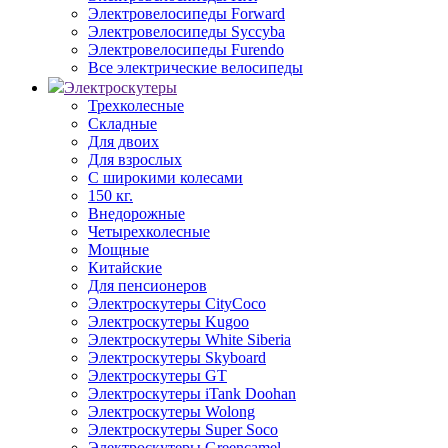
Электровелосипеды Forward
Электровелосипеды Syccyba
Электровелосипеды Furendo
Все электрические велосипеды
Электроскутеры
Трехколесные
Складные
Для двоих
Для взрослых
С широкими колесами
150 кг.
Внедорожные
Четырехколесные
Мощные
Китайские
Для пенсионеров
Электроскутеры CityCoco
Электроскутеры Kugoo
Электроскутеры White Siberia
Электроскутеры Skyboard
Электроскутеры GT
Электроскутеры iTank Doohan
Электроскутеры Wolong
Электроскутеры Super Soco
Электроскутеры Greencamel