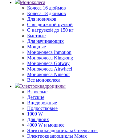
Моноколеса
Колеса 16 дюймов
Колеса 18 дюймов
Для новичков
С выдвижной ручкой
С нагрузкой до 150 кг
Быстрые
Для начинающих
Мощные
Моноколеса Inmotion
Моноколеса Kingsong
Моноколеса Gotway
Моноколеса Airwheel
Моноколеса Ninebot
Все моноколеса
Электроквадроциклы
Взрослые
Детские
Внедорожные
Подростковые
1000 W
Для двоих
4000 W и мощнее
Электроквадроциклы Greencamel
Электроквадроциклы Motax