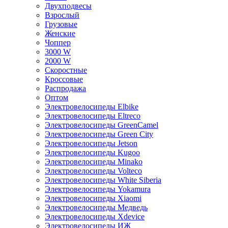
Двухподвесы
Взрослый
Грузовые
Женские
Чоппер
3000 W
2000 W
Скоростные
Кроссовые
Распродажа
Оптом
Электровелосипеды Elbike
Электровелосипеды Eltreco
Электровелосипеды GreenCamel
Электровелосипеды Green City
Электровелосипеды Jetson
Электровелосипеды Kugoo
Электровелосипеды Minako
Электровелосипеды Volteco
Электровелосипеды White Siberia
Электровелосипеды Yokamura
Электровелосипеды Xiaomi
Электровелосипеды Медведь
Электровелосипеды Xdevice
Электровелосипеды ИЖ