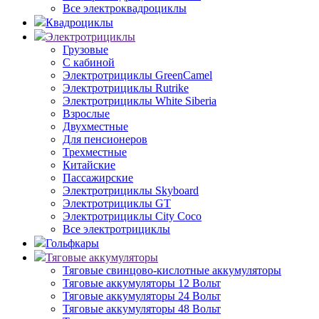
Все электроквадроциклы
Квадроциклы
Электротрициклы
Грузовые
С кабиной
Электротрициклы GreenCamel
Электротрициклы Rutrike
Электротрициклы White Siberia
Взрослые
Двухместные
Для пенсионеров
Трехместные
Китайские
Пассажирские
Электротрициклы Skyboard
Электротрициклы GT
Электротрициклы City Coco
Все электротрициклы
Гольфкары
Тяговые аккумуляторы
Тяговые свинцово-кислотные аккумуляторы
Тяговые аккумуляторы 12 Вольт
Тяговые аккумуляторы 24 Вольт
Тяговые аккумуляторы 48 Вольт