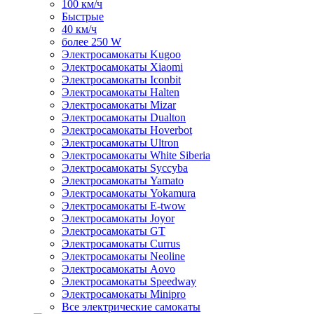
100 км/ч
Быстрые
40 км/ч
более 250 W
Электросамокаты Kugoo
Электросамокаты Xiaomi
Электросамокаты Iconbit
Электросамокаты Halten
Электросамокаты Mizar
Электросамокаты Dualton
Электросамокаты Hoverbot
Электросамокаты Ultron
Электросамокаты White Siberia
Электросамокаты Syccyba
Электросамокаты Yamato
Электросамокаты Yokamura
Электросамокаты E-twow
Электросамокаты Joyor
Электросамокаты GT
Электросамокаты Currus
Электросамокаты Neoline
Электросамокаты Aovo
Электросамокаты Speedway
Электросамокаты Minipro
Все электрические самокаты