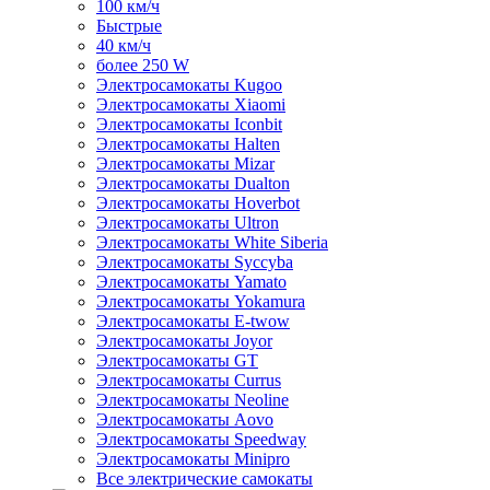
100 км/ч
Быстрые
40 км/ч
более 250 W
Электросамокаты Kugoo
Электросамокаты Xiaomi
Электросамокаты Iconbit
Электросамокаты Halten
Электросамокаты Mizar
Электросамокаты Dualton
Электросамокаты Hoverbot
Электросамокаты Ultron
Электросамокаты White Siberia
Электросамокаты Syccyba
Электросамокаты Yamato
Электросамокаты Yokamura
Электросамокаты E-twow
Электросамокаты Joyor
Электросамокаты GT
Электросамокаты Currus
Электросамокаты Neoline
Электросамокаты Aovo
Электросамокаты Speedway
Электросамокаты Minipro
Все электрические самокаты