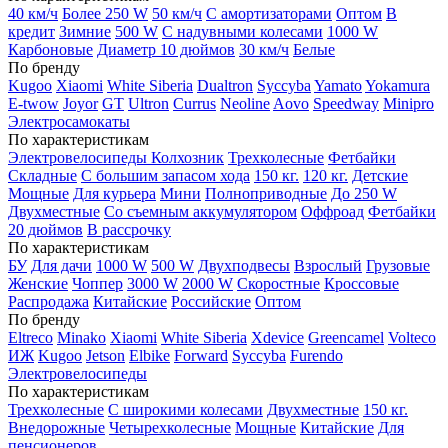
40 км/ч
Более 250 W
50 км/ч
С амортизаторами
Оптом
В
кредит
Зимние
500 W
С надувными колесами
1000 W
Карбоновые
Диаметр 10 дюймов
30 км/ч
Белые
По бренду
Kugoo
Xiaomi
White Siberia
Dualtron
Syccyba
Yamato
Yokamura
E-twow
Joyor
GT
Ultron
Currus
Neoline
Aovo
Speedway
Minipro
Электросамокаты
По характеристикам
Электровелосипеды Колхозник
Трехколесные
Фетбайки
Складные
С большим запасом хода
150 кг.
120 кг.
Детские
Мощные
Для курьера
Мини
Полноприводные
До 250 W
Двухместные
Со съемным аккумулятором
Оффроад
Фетбайки
20 дюймов
В рассрочку
По характеристикам
БУ
Для дачи
1000 W
500 W
Двухподвесы
Взрослый
Грузовые
Женские
Чоппер
3000 W
2000 W
Скоростные
Кроссовые
Распродажа
Китайские
Российские
Оптом
По бренду
Eltreco
Minako
Xiaomi
White Siberia
Xdevice
Greencamel
Volteco
ИЖ
Kugoo
Jetson
Elbike
Forward
Syccyba
Furendo
Электровелосипеды
По характеристикам
Трехколесные
С широкими колесами
Двухместные
150 кг.
Внедорожные
Четырехколесные
Мощные
Китайские
Для
пенсионеров