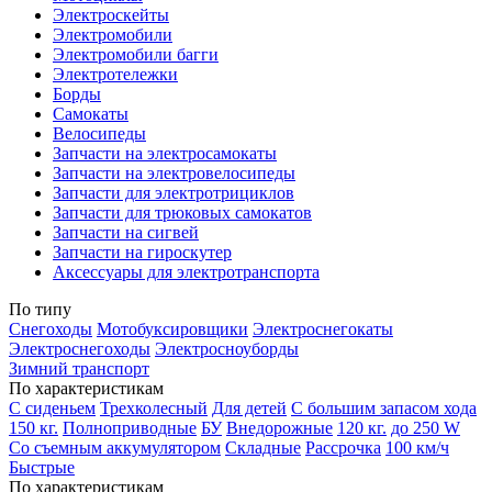
Электроскейты
Электромобили
Электромобили багги
Электротележки
Борды
Самокаты
Велосипеды
Запчасти на электросамокаты
Запчасти на электровелосипеды
Запчасти для электротрициклов
Запчасти для трюковых самокатов
Запчасти на сигвей
Запчасти на гироскутер
Аксессуары для электротранспорта
По типу
Снегоходы
Мотобуксировщики
Электроснегокаты
Электроснегоходы
Электросноуборды
Зимний транспорт
По характеристикам
С сиденьем
Трехколесный
Для детей
С большим запасом хода
150 кг.
Полноприводные
БУ
Внедорожные
120 кг.
до 250 W
Со съемным аккумулятором
Складные
Рассрочка
100 км/ч
Быстрые
По характеристикам