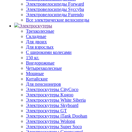
Электровелосипеды Forward
Электровелосипеды Syccyba
Электровелосипеды Furendo
Все электрические велосипеды
Электроскутеры
Трехколесные
Складные
Для двоих
Для взрослых
С широкими колесами
150 кг.
Внедорожные
Четырехколесные
Мощные
Китайские
Для пенсионеров
Электроскутеры CityCoco
Электроскутеры Kugoo
Электроскутеры White Siberia
Электроскутеры Skyboard
Электроскутеры GT
Электроскутеры iTank Doohan
Электроскутеры Wolong
Электроскутеры Super Soco
Электроскутеры Greencamel