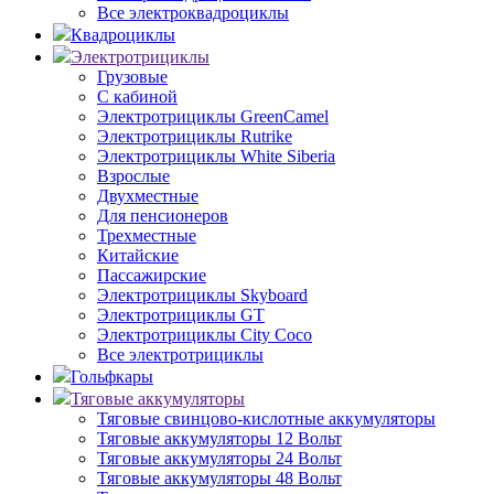
Все электроквадроциклы
Квадроциклы
Электротрициклы
Грузовые
С кабиной
Электротрициклы GreenCamel
Электротрициклы Rutrike
Электротрициклы White Siberia
Взрослые
Двухместные
Для пенсионеров
Трехместные
Китайские
Пассажирские
Электротрициклы Skyboard
Электротрициклы GT
Электротрициклы City Coco
Все электротрициклы
Гольфкары
Тяговые аккумуляторы
Тяговые свинцово-кислотные аккумуляторы
Тяговые аккумуляторы 12 Вольт
Тяговые аккумуляторы 24 Вольт
Тяговые аккумуляторы 48 Вольт