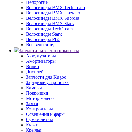
Недорогие
Велосипеды BMX Tech Team
Велосипеды BMX Haevner
Велосипеды BMX Subrosa
Велосипеды BMX Stark
Велосипеды Tech Team
Велосипеды Stark
Велосипеды РВЗ
Все велосипеды
Запчасти на электросамокаты
Аккумуляторы
Амортизаторы
Вилки
Дисплей
Запчасти для Kugoo
Зарядные устройства
Камеры
Покрышки
Мотор колесо
Замки
Контроллеры
Освещения и фары
Сумки чехлы
Курки
Крылья