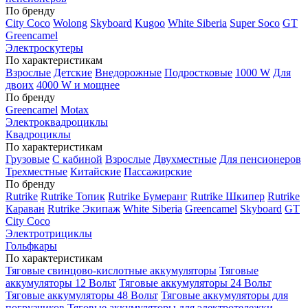
По бренду
City Coco
Wolong
Skyboard
Kugoo
White Siberia
Super Soco
GT
Greencamel
Электроскутеры
По характеристикам
Взрослые
Детские
Внедорожные
Подростковые
1000 W
Для
двоих
4000 W и мощнее
По бренду
Greencamel
Motax
Электроквадроциклы
Квадроциклы
По характеристикам
Грузовые
С кабиной
Взрослые
Двухместные
Для пенсионеров
Трехместные
Китайские
Пассажирские
По бренду
Rutrike
Rutrike Топик
Rutrike Бумеранг
Rutrike Шкипер
Rutrike
Караван
Rutrike Экипаж
White Siberia
Greencamel
Skyboard
GT
City Coco
Электротрициклы
Гольфкары
По характеристикам
Тяговые свинцово-кислотные аккумуляторы
Тяговые
аккумуляторы 12 Вольт
Тяговые аккумуляторы 24 Вольт
Тяговые аккумуляторы 48 Вольт
Тяговые аккумуляторы для
погрузчиков
Тяговые аккумуляторы для электротележки