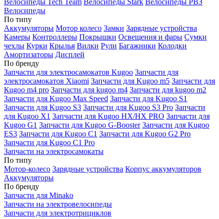
Велосипеды Tech Team
Велосипеды Stark
Велосипеды РВЗ
Велосипеды
По типу
Аккумуляторы
Мотор колесо
Замки
Зарядные устройства
Камеры
Контроллеры
Покрышки
Освещения и фары
Сумки
чехлы
Курки
Крылья
Вилки
Рули
Багажники
Колодки
Амортизаторы
Дисплей
По бренду
Запчасти для электросамокатов Kugoo
Запчасти для
электросамокатов Xiaomi
Запчасти для Kugoo m5
Запчасти для
Кugoo m4 pro
Запчасти для kugoo m4
Запчасти для kugoo m2
Запчасти для Kugoo Max Speed
Запчасти для Kugoo S1
Запчасти для Kugoo S3
Запчасти для Kugoo S3 Pro
Запчасти
для Kugoo X1
Запчасти для Kugoo HX/HX PRO
Запчасти для
Kugoo G1
Запчасти для Kugoo G-Booster
Запчасти для Kugoo
ES3
Запчасти для Kugoo C1
Запчасти для Kugoo G2 Pro
Запчасти для Kugoo C1 Pro
Запчасти на электросамокаты
По типу
Мотор-колесо
Зарядные устройства
Корпус аккумуляторов
Аккумуляторы
По бренду
Запчасти для Minako
Запчасти на электровелосипеды
Запчасти для электротрициклов