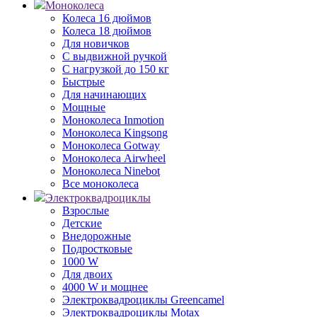
Моноколеса
Колеса 16 дюймов
Колеса 18 дюймов
Для новичков
С выдвижной ручкой
С нагрузкой до 150 кг
Быстрые
Для начинающих
Мощные
Моноколеса Inmotion
Моноколеса Kingsong
Моноколеса Gotway
Моноколеса Airwheel
Моноколеса Ninebot
Все моноколеса
Электроквадроциклы
Взрослые
Детские
Внедорожные
Подростковые
1000 W
Для двоих
4000 W и мощнее
Электроквадроциклы Greencamel
Электроквадроциклы Motax