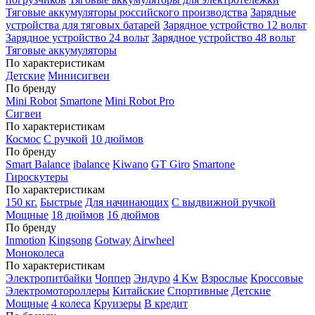
Тяговые аккумуляторы российского производства
Зарядные
устройства для тяговых батарей
Зарядное устройство 12 вольт
Зарядное устройство 24 вольт
Зарядное устройство 48 вольт
Тяговые аккумуляторы
По характеристикам
Детские
Минисигвеи
По бренду
Mini Robot
Smartone
Mini Robot Pro
Сигвеи
По характеристикам
Космос
С ручкой
10 дюймов
По бренду
Smart Balance
ibalance
Kiwano
GT Giro
Smartone
Гироскутеры
По характеристикам
150 кг.
Быстрые
Для начинающих
С выдвижной ручкой
Мощные
18 дюймов
16 дюймов
По бренду
Inmotion
Kingsong
Gotway
Airwheel
Моноколеса
По характеристикам
Электропитбайки
Чоппер
Эндуро
4 Kw
Взрослые
Кроссовые
Электромотороллеры
Китайские
Спортивные
Детские
Мощные
4 колеса
Круизеры
В кредит