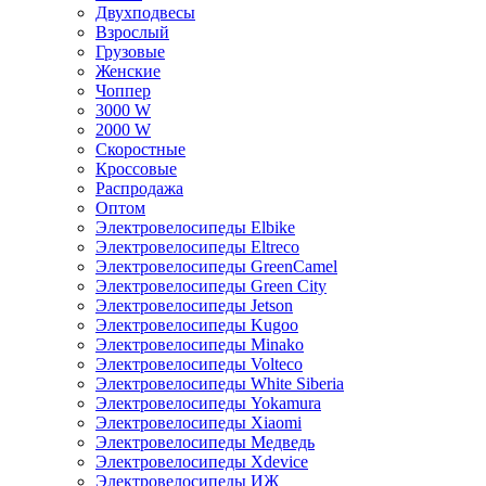
Двухподвесы
Взрослый
Грузовые
Женские
Чоппер
3000 W
2000 W
Скоростные
Кроссовые
Распродажа
Оптом
Электровелосипеды Elbike
Электровелосипеды Eltreco
Электровелосипеды GreenCamel
Электровелосипеды Green City
Электровелосипеды Jetson
Электровелосипеды Kugoo
Электровелосипеды Minako
Электровелосипеды Volteco
Электровелосипеды White Siberia
Электровелосипеды Yokamura
Электровелосипеды Xiaomi
Электровелосипеды Медведь
Электровелосипеды Xdevice
Электровелосипеды ИЖ