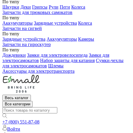
По типу
Шкурки
Деки
Грипсы
Рули
Пеги
Колеса
Запчасти для трюковых самокатов
По типу
Аккумуляторы
Зарядные устройства
Колеса
Запчасти на сигвей
По типу
Зарядные устройства
Аккумуляторы
Камеры
Запчасти на гироскутер
По типу
Дождевики
Замки для электровелосипеда
Замки для
электросамокатов
Набор защиты для катания
Сумки-чехлы
для электросамокатов
Шлемы
Аксессуары для электротранспорта
Весь каталог
Все категории
+7 (800) 551-87-08
Войти