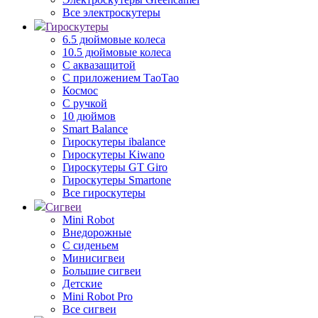
Все электроскутеры
Гироскутеры
6.5 дюймовые колеса
10.5 дюймовые колеса
С аквазащитой
С приложением ТаоТао
Космос
С ручкой
10 дюймов
Smart Balance
Гироскутеры ibalance
Гироскутеры Kiwano
Гироскутеры GT Giro
Гироскутеры Smartone
Все гироскутеры
Сигвеи
Mini Robot
Внедорожные
С сиденьем
Минисигвеи
Большие сигвеи
Детские
Mini Robot Pro
Все сигвеи