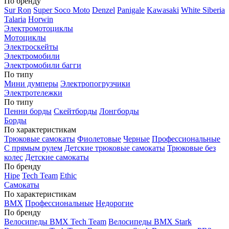
По бренду
Sur Ron
Super Soco Moto
Denzel
Panigale
Kawasaki
White Siberia
Talaria
Horwin
Электромотоциклы
Мотоциклы
Электроскейты
Электромобили
Электромобили багги
По типу
Мини думперы
Электропогрузчики
Электротележки
По типу
Пенни борды
Скейтборды
Лонгборды
Борды
По характеристикам
Трюковые самокаты
Фиолетовые
Черные
Профессиональные
С прямым рулем
Детские трюковые самокаты
Трюковые без
колес
Детские самокаты
По бренду
Hipe
Tech Team
Ethic
Самокаты
По характеристикам
BMX
Профессиональные
Недорогие
По бренду
Велосипеды BMX Tech Team
Велосипеды BMX Stark