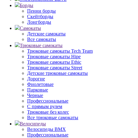
Борды
Пенни борды
Скейтборды
Лонгборды
Самокаты
Детские самокаты
Все самокаты
Трюковые самокаты
Трюковые самокаты Tech Team
Трюковые самокаты Hipe
Трюковые самокаты Ethic
Трюковые самокаты Street
Детские трюковые самокаты
Дорогие
Фиолетовые
Парковые
Черные
Профессиональные
С прямым рулем
Трюковые без колес
Все трюковые самокаты
Велосипеды
Велосипеды BMX
Профессиональные