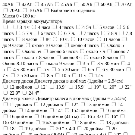
40Ah
42Ah
45 Ah
45Ah
50 Ah
60 Ah
70 Ah
70Ah
105Ah
Выбирается отдельно
Масса
0
-
180
кг
Время зарядки аккумулятора
-
3-4 ч
4 часа
4 часов
4-5ч
5 часов
5-6
часов
5-7 ч
6 часов
6-7 ч.
7 часов
7-8 ч
7-8
часов
8 часов
8ч
10 ч.
10 часов
11 часов
до 9 часов
около 10 часов
около 4 часов
Около 5
часов
Около 5ч
около 6 часов
около 7 ч
около 7
часов
около 7-8 часов
около 8 ч
около 8 часов
Около 8-10 часов
около 9 часов
3 ч
3 ч 30 мин
4
ч
4 ч 30 мин
5 ч
5 ч 30 мин
6 ч
6 ч 30 мин
7 ч
7 ч 30 мин
8 ч
10 ч
11 ч
12 ч
Диаметр диска
Диаметр диска в дюймах (1дюйм = 2,54см)
12 дюймов
12"
13.9"
15.9"
19"
20"
22"
22.9"
24.4"
Диаметр колеса
Диаметр колеса в дюймах (1дюйм = 2,54см)
11 дюймов
12 дюймов
12"
13 дюймов
14
дюйма
14 дюймов
14"
15.5 дюймов
16 дюйма
16 дюймов
16 дюймов (41 см)
16 х 3.0
16"
16x3.0 дюймов
16х3 дюймов
18 дюйма
18 дюймов
18"
19 дюймов
20 " x 4.0
20 дюйма
20
дюймов
20 дюймов (20*4)
20 дюймов х 4.0
20"