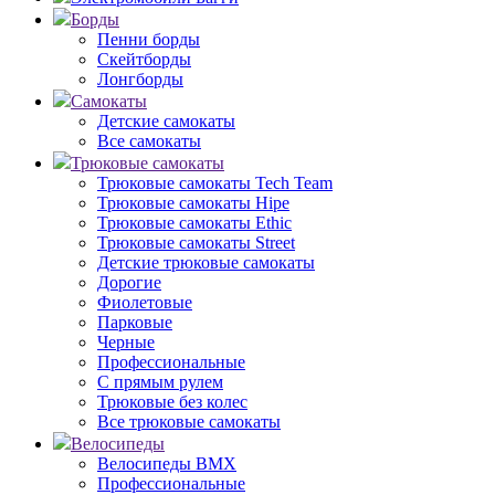
Борды
Пенни борды
Скейтборды
Лонгборды
Самокаты
Детские самокаты
Все самокаты
Трюковые самокаты
Трюковые самокаты Tech Team
Трюковые самокаты Hipe
Трюковые самокаты Ethic
Трюковые самокаты Street
Детские трюковые самокаты
Дорогие
Фиолетовые
Парковые
Черные
Профессиональные
С прямым рулем
Трюковые без колес
Все трюковые самокаты
Велосипеды
Велосипеды BMX
Профессиональные