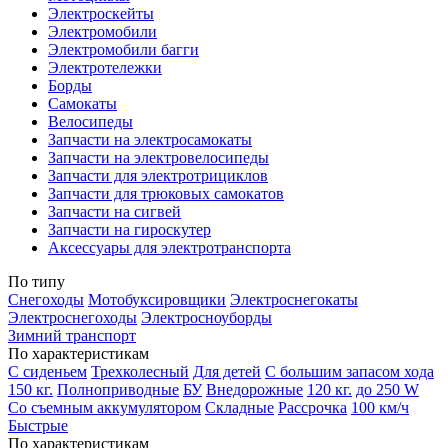
Электроскейты
Электромобили
Электромобили багги
Электротележки
Борды
Самокаты
Велосипеды
Запчасти на электросамокаты
Запчасти на электровелосипеды
Запчасти для электротрициклов
Запчасти для трюковых самокатов
Запчасти на сигвей
Запчасти на гироскутер
Аксессуары для электротранспорта
По типу
Снегоходы
Мотобуксировщики
Электроснегокаты
Электроснегоходы
Электросноуборды
Зимний транспорт
По характеристикам
С сиденьем
Трехколесный
Для детей
С большим запасом хода
150 кг.
Полноприводные
БУ
Внедорожные
120 кг.
до 250 W
Со съемным аккумулятором
Складные
Рассрочка
100 км/ч
Быстрые
По характеристикам