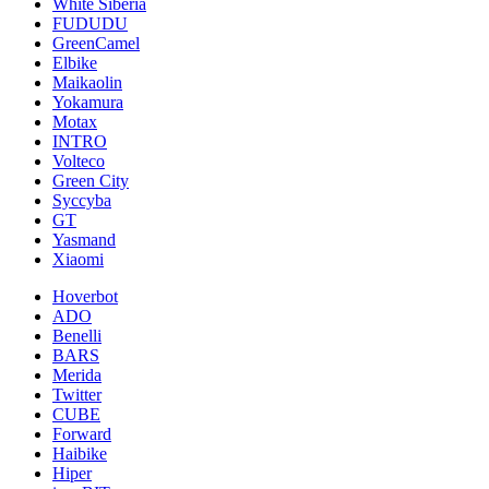
White Siberia
FUDUDU
GreenCamel
Elbike
Maikaolin
Yokamura
Motax
INTRO
Volteco
Green City
Syccyba
GT
Yasmand
Xiaomi
Hoverbot
ADO
Benelli
BARS
Merida
Twitter
CUBE
Forward
Haibike
Hiper