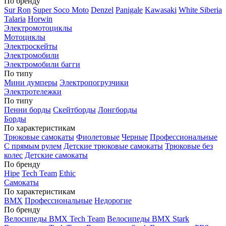
По бренду
Sur Ron
Super Soco Moto
Denzel
Panigale
Kawasaki
White Siberia
Talaria
Horwin
Электромотоциклы
Мотоциклы
Электроскейты
Электромобили
Электромобили багги
По типу
Мини думперы
Электропогрузчики
Электротележки
По типу
Пенни борды
Скейтборды
Лонгборды
Борды
По характеристикам
Трюковые самокаты
Фиолетовые
Черные
Профессиональные
С прямым рулем
Детские трюковые самокаты
Трюковые без
колес
Детские самокаты
По бренду
Hipe
Tech Team
Ethic
Самокаты
По характеристикам
BMX
Профессиональные
Недорогие
По бренду
Велосипеды BMX Tech Team
Велосипеды BMX Stark