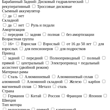
Барабанный Задний: Дисковый гидравлический
рекуперативный
Троссовые дисковые
Съемный аккумулятор
да
нет
Складной
да
нет
Руль и педали
Амортизация
передняя
задняя
полная
без амортизации
Возрастная группа
16+
Взрослая
Взрослый
от 16 до 50 лет
для
взрослых
для пенсионеров
для подростков
Привод
задний
передний
Полноприводный
полный
прямой
центральный
Электропривод + педальный
ассистент (двойной режим)
Материал рамы
Cталь
Алюминиевый
Алюминиевый сплав
алюминий
Алюминий складной
Железо
карбон
магниевый сплав
Металл
сталь
Страна
Германия
Китай
Россия
Франция
Япония
Швеция
Тип мотора
редукторные
прямой
кареточный