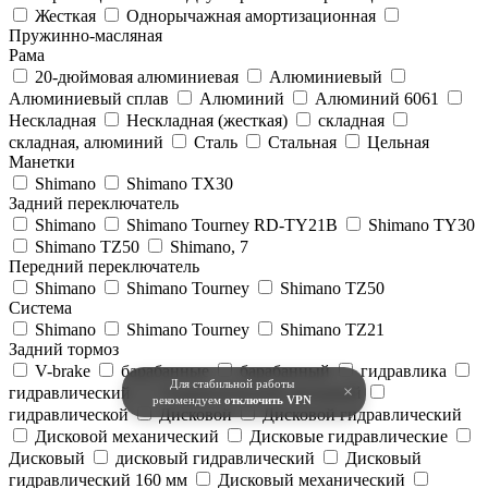
Жесткая
Однорычажная амортизационная
Пружинно-масляная
Рама
20-дюймовая алюминиевая
Алюминиевый
Алюминиевый сплав
Алюминий
Алюминий 6061
Нескладная
Нескладная (жесткая)
складная
складная, алюминий
Сталь
Стальная
Цельная
Манетки
Shimano
Shimano TX30
Задний переключатель
Shimano
Shimano Tourney RD-TY21B
Shimano TY30
Shimano TZ50
Shimano, 7
Передний переключатель
Shimano
Shimano Tourney
Shimano TZ50
Система
Shimano
Shimano Tourney
Shimano TZ21
Задний тормоз
V-brake
барабанные
барабанный
гидравлика
Для стабильной работы
×
гидравлический
Гидравлический дисковый
рекомендуем
отключить VPN
гидравлической
Дисковой
Дисковой гидравлический
Дисковой механический
Дисковые гидравлические
Дисковый
дисковый гидравлический
Дисковый
гидравлический 160 мм
Дисковый механический