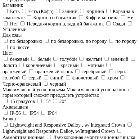
Багажник
Есть
Есть (Кофр)
Задний
Корзина
Корзина в
комплекте
Корзина и багажник
Кофр и корзина
Не
Нет
Передняя корзина, задний багажник
Сзади
Усиленный
Для езды
по бездорожью
по бездорожью, по городу
по городу
по шоссе
Цвет
бежевый
белый
голубой
желтый
зеленый
Золото
коричневый
красный
мятный
оранжевый
оранжевый огонь
серебряный
серо-
голубой
серый
синий
фиолетовый
хром
Черно-оранжевый
черный
Максимальный угол подъема
Максимальный угол наклона
горы который сможет преодолеть устройство
15 градусов
15°
20°
Аквазащита
IP-56
IP54
IP64
Вилка
Lightweight and Responsive Dalloy , w/ Integrated Crown
Lightweight and Responsive Dalloy, w/Integrated Crown
Аммортизационная
Двухкоронная амортизационная вилка