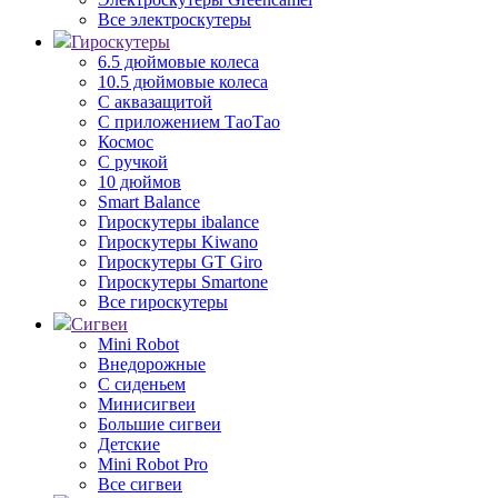
Все электроскутеры
Гироскутеры
6.5 дюймовые колеса
10.5 дюймовые колеса
С аквазащитой
С приложением ТаоТао
Космос
С ручкой
10 дюймов
Smart Balance
Гироскутеры ibalance
Гироскутеры Kiwano
Гироскутеры GT Giro
Гироскутеры Smartone
Все гироскутеры
Сигвеи
Mini Robot
Внедорожные
С сиденьем
Минисигвеи
Большие сигвеи
Детские
Mini Robot Pro
Все сигвеи