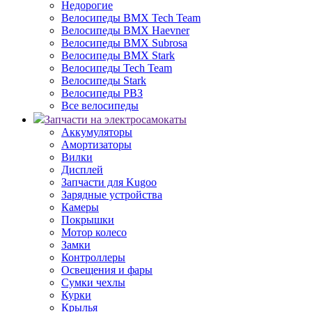
Недорогие
Велосипеды BMX Tech Team
Велосипеды BMX Haevner
Велосипеды BMX Subrosa
Велосипеды BMX Stark
Велосипеды Tech Team
Велосипеды Stark
Велосипеды РВЗ
Все велосипеды
Запчасти на электросамокаты
Аккумуляторы
Амортизаторы
Вилки
Дисплей
Запчасти для Kugoo
Зарядные устройства
Камеры
Покрышки
Мотор колесо
Замки
Контроллеры
Освещения и фары
Сумки чехлы
Курки
Крылья