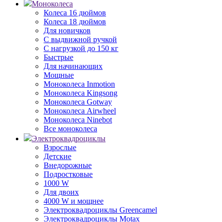
Моноколеса
Колеса 16 дюймов
Колеса 18 дюймов
Для новичков
С выдвижной ручкой
С нагрузкой до 150 кг
Быстрые
Для начинающих
Мощные
Моноколеса Inmotion
Моноколеса Kingsong
Моноколеса Gotway
Моноколеса Airwheel
Моноколеса Ninebot
Все моноколеса
Электроквадроциклы
Взрослые
Детские
Внедорожные
Подростковые
1000 W
Для двоих
4000 W и мощнее
Электроквадроциклы Greencamel
Электроквадроциклы Motax