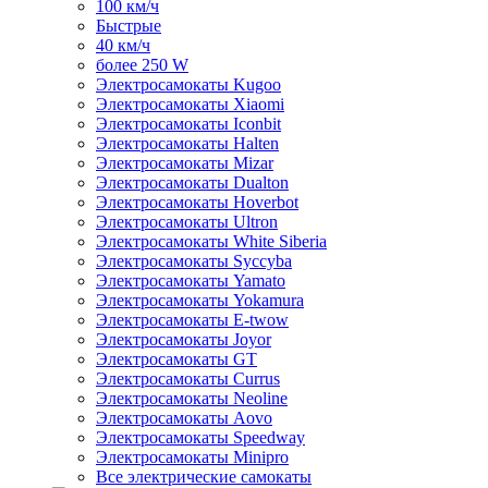
100 км/ч
Быстрые
40 км/ч
более 250 W
Электросамокаты Kugoo
Электросамокаты Xiaomi
Электросамокаты Iconbit
Электросамокаты Halten
Электросамокаты Mizar
Электросамокаты Dualton
Электросамокаты Hoverbot
Электросамокаты Ultron
Электросамокаты White Siberia
Электросамокаты Syccyba
Электросамокаты Yamato
Электросамокаты Yokamura
Электросамокаты E-twow
Электросамокаты Joyor
Электросамокаты GT
Электросамокаты Currus
Электросамокаты Neoline
Электросамокаты Aovo
Электросамокаты Speedway
Электросамокаты Minipro
Все электрические самокаты