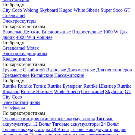
По бренду
City Coco
Wolong
Skyboard
Kugoo
White Siberia
Super Soco
GT
Greencamel
Электроскутеры
По характеристикам
Взрослые
Детские
Внедорожные
Подростковые
1000 W
Для
двоих
4000 W и мощнее
По бренду
Greencamel
Motax
Электроквадроциклы
Квадроциклы
По характеристикам
Грузовые
С кабиной
Взрослые
Двухместные
Для пенсионеров
Трехместные
Китайские
Пассажирские
По бренду
Rutrike
Rutrike Топик
Rutrike Бумеранг
Rutrike Шкипер
Rutrike
Караван
Rutrike Экипаж
White Siberia
Greencamel
Skyboard
GT
City Coco
Электротрициклы
Гольфкары
По характеристикам
Тяговые свинцово-кислотные аккумуляторы
Тяговые
аккумуляторы 12 Вольт
Тяговые аккумуляторы 24 Вольт
Тяговые аккумуляторы 48 Вольт
Тяговые аккумуляторы для
погрузчиков
Тяговые аккумуляторы для электротележки