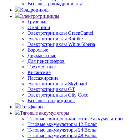
Все электроквадроциклы
Квадроциклы
Электротрициклы
Грузовые
С кабиной
Электротрициклы GreenCamel
Электротрициклы Rutrike
Электротрициклы White Siberia
Взрослые
Двухместные
Для пенсионеров
Трехместные
Китайские
Пассажирские
Электротрициклы Skyboard
Электротрициклы GT
Электротрициклы City Coco
Все электротрициклы
Гольфкары
Тяговые аккумуляторы
Тяговые свинцово-кислотные аккумуляторы
Тяговые аккумуляторы 12 Вольт
Тяговые аккумуляторы 24 Вольт
Тяговые аккумуляторы 48 Вольт