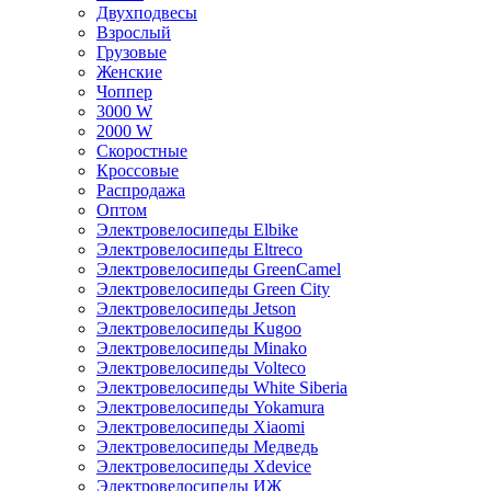
Двухподвесы
Взрослый
Грузовые
Женские
Чоппер
3000 W
2000 W
Скоростные
Кроссовые
Распродажа
Оптом
Электровелосипеды Elbike
Электровелосипеды Eltreco
Электровелосипеды GreenCamel
Электровелосипеды Green City
Электровелосипеды Jetson
Электровелосипеды Kugoo
Электровелосипеды Minako
Электровелосипеды Volteco
Электровелосипеды White Siberia
Электровелосипеды Yokamura
Электровелосипеды Xiaomi
Электровелосипеды Медведь
Электровелосипеды Xdevice
Электровелосипеды ИЖ