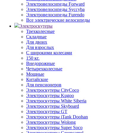
Электровелосипеды Forward
Электровелосипеды Syccyba
Электровелосипеды Furendo
Все электрические велосипеды
Электроскутеры
Трехколесные
Складные
Для двоих
Для взрослых
С широкими колесами
150 кг.
Внедорожные
Четырехколесные
Мощные
Китайские
Для пенсионеров
Электроскутеры CityCoco
Электроскутеры Kugoo
Электроскутеры White Siberia
Электроскутеры Skyboard
Электроскутеры GT
Электроскутеры iTank Doohan
Электроскутеры Wolong
Электроскутеры Super Soco
Электроскутеры Greencamel