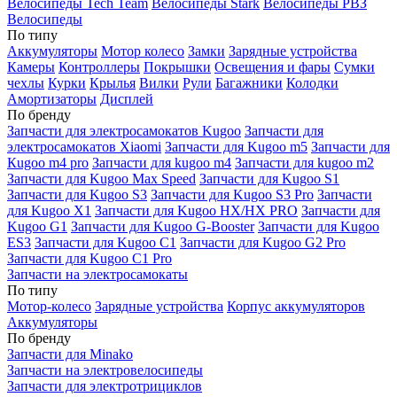
Велосипеды Tech Team
Велосипеды Stark
Велосипеды РВЗ
Велосипеды
По типу
Аккумуляторы
Мотор колесо
Замки
Зарядные устройства
Камеры
Контроллеры
Покрышки
Освещения и фары
Сумки
чехлы
Курки
Крылья
Вилки
Рули
Багажники
Колодки
Амортизаторы
Дисплей
По бренду
Запчасти для электросамокатов Kugoo
Запчасти для
электросамокатов Xiaomi
Запчасти для Kugoo m5
Запчасти для
Кugoo m4 pro
Запчасти для kugoo m4
Запчасти для kugoo m2
Запчасти для Kugoo Max Speed
Запчасти для Kugoo S1
Запчасти для Kugoo S3
Запчасти для Kugoo S3 Pro
Запчасти
для Kugoo X1
Запчасти для Kugoo HX/HX PRO
Запчасти для
Kugoo G1
Запчасти для Kugoo G-Booster
Запчасти для Kugoo
ES3
Запчасти для Kugoo C1
Запчасти для Kugoo G2 Pro
Запчасти для Kugoo C1 Pro
Запчасти на электросамокаты
По типу
Мотор-колесо
Зарядные устройства
Корпус аккумуляторов
Аккумуляторы
По бренду
Запчасти для Minako
Запчасти на электровелосипеды
Запчасти для электротрициклов