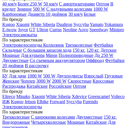
40 км/ч
Более 250 W
50 км/ч
С амортизаторами
Оптом
В
кредит
Зимние
500 W
С надувными колесами
1000 W
Карбоновые
Диаметр 10 дюймов
30 км/ч
Белые
По бренду
Kugoo
Xiaomi
White Siberia
Dualtron
Syccyba
Yamato
Yokamura
E-twow
Joyor
GT
Ultron
Currus
Neoline
Aovo
Speedway
Minipro
Электросамокаты
По характеристикам
Электровелосипеды Колхозник
Трехколесные
Фетбайки
Складные
С большим запасом хода
150 кг.
120 кг.
Детские
Мощные
Для курьера
Мини
Полноприводные
До 250 W
Двухместные
Со съемным аккумулятором
Оффроад
Фетбайки
20 дюймов
В рассрочку
По характеристикам
БУ
Для дачи
1000 W
500 W
Двухподвесы
Взрослый
Грузовые
Женские
Чоппер
3000 W
2000 W
Скоростные
Кроссовые
Распродажа
Китайские
Российские
Оптом
По бренду
Eltreco
Minako
Xiaomi
White Siberia
Xdevice
Greencamel
Volteco
ИЖ
Kugoo
Jetson
Elbike
Forward
Syccyba
Furendo
Электровелосипеды
По характеристикам
Трехколесные
С широкими колесами
Двухместные
150 кг.
Внедорожные
Четырехколесные
Мощные
Китайские
Для
пенсионеров