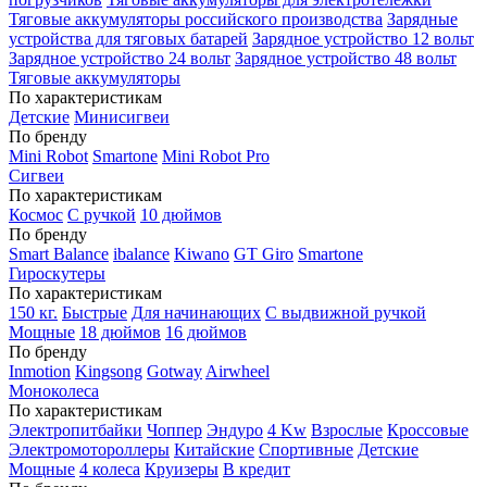
Тяговые аккумуляторы российского производства
Зарядные
устройства для тяговых батарей
Зарядное устройство 12 вольт
Зарядное устройство 24 вольт
Зарядное устройство 48 вольт
Тяговые аккумуляторы
По характеристикам
Детские
Минисигвеи
По бренду
Mini Robot
Smartone
Mini Robot Pro
Сигвеи
По характеристикам
Космос
С ручкой
10 дюймов
По бренду
Smart Balance
ibalance
Kiwano
GT Giro
Smartone
Гироскутеры
По характеристикам
150 кг.
Быстрые
Для начинающих
С выдвижной ручкой
Мощные
18 дюймов
16 дюймов
По бренду
Inmotion
Kingsong
Gotway
Airwheel
Моноколеса
По характеристикам
Электропитбайки
Чоппер
Эндуро
4 Kw
Взрослые
Кроссовые
Электромотороллеры
Китайские
Спортивные
Детские
Мощные
4 колеса
Круизеры
В кредит