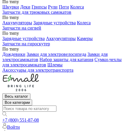
По типу
Шкурки
Деки
Грипсы
Рули
Пеги
Колеса
Запчасти для трюковых самокатов
По типу
Аккумуляторы
Зарядные устройства
Колеса
Запчасти на сигвей
По типу
Зарядные устройства
Аккумуляторы
Камеры
Запчасти на гироскутер
По типу
Дождевики
Замки для электровелосипеда
Замки для
электросамокатов
Набор защиты для катания
Сумки-чехлы
для электросамокатов
Шлемы
Аксессуары для электротранспорта
Весь каталог
Все категории
+7 (800) 551-87-08
Войти