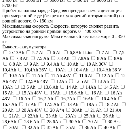
2400 Вт
3600 Вт
5000 Вт
5400 Вт
8000 Вт
8700 Вт
Пробег на одном заряде
Средняя преодолеваемая дистанция
при умеренной езде (без резких ускорений и торможений) по
ровной дороге.
0
-
150
км
Максимальная скорость
Скорость, которую сможет развить
устройство на ровной прямой дороге.
0
-
400
км/ч
Максимальная нагрузка
Максимальный вес пассажира
0
-
350
кг
Ёмкость аккумулятора
2x13Ah
5.7 Ah
6 Ah
6,8Ah Li-ion
7 Ah
7,5
Ah
7,8 Ah
7.5 Ah
7.8 Ah
7.8Ah
8 Ah
8Ah
8.8 Ah
9 Ah
9.4 Ah
10 Ah
10 Ah 36V
10,4Ah
10,4Ah 36V
10Ah
10.4 Ah
10.4 Ah 36 V
10.5 Ah
11 Ah
11 Ah 48V
11.6 Ah
12 Ah
12
Ah 48V
12,5Ah 48V
12Ah
12.5 Ah
13 Ah
13Ah
13.5 Ah
13.6 Ah
14 Ah
14Ah
14.5 Ah
15 Ah
15 Ah 48V
15Ah
15.6 Ah
16 Ah
16 Ah
48V
16 Ач
16,7 Ah
16,7Ah
16Ah
16.4 Ah
16.7 Ah
17 Ah
17.5 Ah
18 Ah
18Ah
18.2 Ah
20 Ah
20 Ah 48V
20 А*ч
20Ah
21 Ah
21 Ач
21Ah
22Ah
23 Ah
23Ah
25 Ah
26 Ah
28,6Ah
28.6 Ah
28.6Ah
30 Ah
30 Аh
30 А·ч
30Ah
32 Ah
35 Ah
35Ah
36 Ah
40 Ah