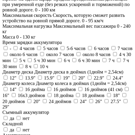
при умеренной езде (без резких ускорений и торможений) по
ровной дороге.
0
-
100
км
Максимальная скорость
Скорость, которую сможет развить
устройство на ровной прямой дороге.
0
-
95
км/ч
Максимальная нагрузка
Максимальный вес пассажира
0
-
240
кг
Масса
0
-
130
кг
Время зарядки аккумулятора
-
4 часов
5 часов
5-6 часов
6 часов
7 часов
около 6 часов
около 7 часов
около 8 часов
4 ч 30
мин
5 ч
5 ч 30 мин
6 ч
6 ч 30 мин
7 ч
7 ч
30 мин
8 ч
10 ч
Диаметр диска
Диаметр диска в дюймах (1дюйм = 2,54см)
12"
13.9"
15.9"
19"
20"
22.9"
24.4"
Диаметр колеса
Диаметр колеса в дюймах (1дюйм = 2,54см)
14"
16 дюйма
16 дюймов
16 дюймов (41 см)
16"
16х3 дюймов
18 дюйма
18 дюймов
18"
20 дюймов
20"
24 дюймов
24"
26"
27.5"
29"
Съемный аккумулятор
да
нет
Складной
да
нет