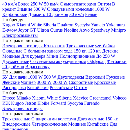
40 км/ч
Более 250 W
50 км/ч
С амортизаторами
Оптом
В
кредит
Зимние
500 W
С надувными колесами
1000 W
Карбоновые
Диаметр 10 дюймов
30 км/ч
Белые
По бренду
Kugoo
Xiaomi
White Siberia
Dualtron
Syccyba
Yamato
Yokamura
E-twow
Joyor
GT
Ultron
Currus
Neoline
Aovo
Speedway
Minipro
Электросамокаты
По характеристикам
Электровелосипеды Колхозник
Трехколесные
Фетбайки
Складные
С большим запасом хода
150 кг.
120 кг.
Детские
Мощные
Для курьера
Мини
Полноприводные
До 250 W
Двухместные
Со съемным аккумулятором
Оффроад
Фетбайки
20 дюймов
В рассрочку
По характеристикам
БУ
Для дачи
1000 W
500 W
Двухподвесы
Взрослый
Грузовые
Женские
Чоппер
3000 W
2000 W
Скоростные
Кроссовые
Распродажа
Китайские
Российские
Оптом
По бренду
Eltreco
Minako
Xiaomi
White Siberia
Xdevice
Greencamel
Volteco
ИЖ
Kugoo
Jetson
Elbike
Forward
Syccyba
Furendo
Электровелосипеды
По характеристикам
Трехколесные
С широкими колесами
Двухместные
150 кг.
Внедорожные
Четырехколесные
Мощные
Китайские
Для
пенсионеров