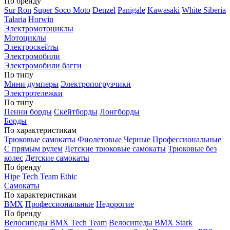
По бренду
Sur Ron
Super Soco Moto
Denzel
Panigale
Kawasaki
White Siberia
Talaria
Horwin
Электромотоциклы
Мотоциклы
Электроскейты
Электромобили
Электромобили багги
По типу
Мини думперы
Электропогрузчики
Электротележки
По типу
Пенни борды
Скейтборды
Лонгборды
Борды
По характеристикам
Трюковые самокаты
Фиолетовые
Черные
Профессиональные
С прямым рулем
Детские трюковые самокаты
Трюковые без
колес
Детские самокаты
По бренду
Hipe
Tech Team
Ethic
Самокаты
По характеристикам
BMX
Профессиональные
Недорогие
По бренду
Велосипеды BMX Tech Team
Велосипеды BMX Stark