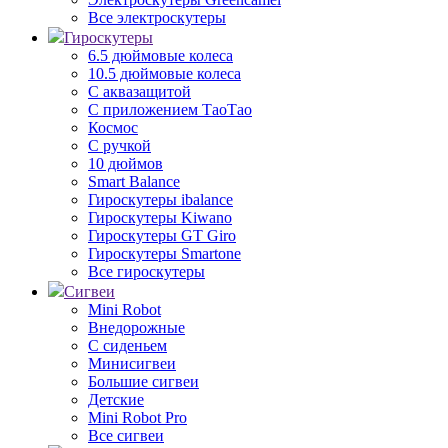
Все электроскутеры
Гироскутеры
6.5 дюймовые колеса
10.5 дюймовые колеса
С аквазащитой
С приложением ТаоТао
Космос
С ручкой
10 дюймов
Smart Balance
Гироскутеры ibalance
Гироскутеры Kiwano
Гироскутеры GT Giro
Гироскутеры Smartone
Все гироскутеры
Сигвеи
Mini Robot
Внедорожные
С сиденьем
Минисигвеи
Большие сигвеи
Детские
Mini Robot Pro
Все сигвеи