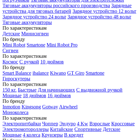
Тяговые аккумуляторы российского производства
Зарядные
устройства для тяговых батарей
Зарядное устройство 12 вольт
Зарядное устройство 24 вольт
Зарядное устройство 48 вольт
Тяговые аккумуляторы
По характеристикам
Детские
Минисигвеи
По бренду
Mini Robot
Smartone
Mini Robot Pro
Сигвеи
По характеристикам
Космос
С ручкой
10 дюймов
По бренду
Smart Balance
ibalance
Kiwano
GT Giro
Smartone
Гироскутеры
По характеристикам
150 кг.
Быстрые
Для начинающих
С выдвижной ручкой
Мощные
18 дюймов
16 дюймов
По бренду
Inmotion
Kingsong
Gotway
Airwheel
Моноколеса
По характеристикам
Электропитбайки
Чоппер
Эндуро
4 Kw
Взрослые
Кроссовые
Электромотороллеры
Китайские
Спортивные
Детские
Мощные
4 колеса
Круизеры
В кредит