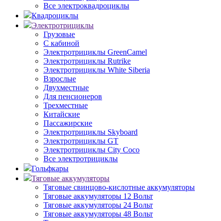
Все электроквадроциклы
Квадроциклы
Электротрициклы
Грузовые
С кабиной
Электротрициклы GreenCamel
Электротрициклы Rutrike
Электротрициклы White Siberia
Взрослые
Двухместные
Для пенсионеров
Трехместные
Китайские
Пассажирские
Электротрициклы Skyboard
Электротрициклы GT
Электротрициклы City Coco
Все электротрициклы
Гольфкары
Тяговые аккумуляторы
Тяговые свинцово-кислотные аккумуляторы
Тяговые аккумуляторы 12 Вольт
Тяговые аккумуляторы 24 Вольт
Тяговые аккумуляторы 48 Вольт