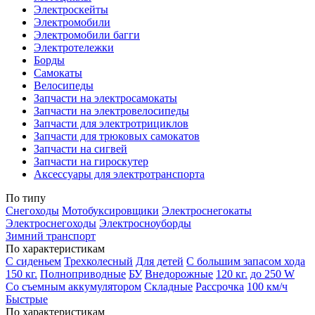
Электроскейты
Электромобили
Электромобили багги
Электротележки
Борды
Самокаты
Велосипеды
Запчасти на электросамокаты
Запчасти на электровелосипеды
Запчасти для электротрициклов
Запчасти для трюковых самокатов
Запчасти на сигвей
Запчасти на гироскутер
Аксессуары для электротранспорта
По типу
Снегоходы
Мотобуксировщики
Электроснегокаты
Электроснегоходы
Электросноуборды
Зимний транспорт
По характеристикам
С сиденьем
Трехколесный
Для детей
С большим запасом хода
150 кг.
Полноприводные
БУ
Внедорожные
120 кг.
до 250 W
Со съемным аккумулятором
Складные
Рассрочка
100 км/ч
Быстрые
По характеристикам