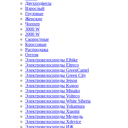
Двухподвесы
Взрослый
Грузовые
Женские
Чоппер
3000 W
2000 W
Скоростные
Кроссовые
Распродажа
Оптом
Электровелосипеды Elbike
Электровелосипеды Eltreco
Электровелосипеды GreenCamel
Электровелосипеды Green City
Электровелосипеды Jetson
Электровелосипеды Kugoo
Электровелосипеды Minako
Электровелосипеды Volteco
Электровелосипеды White Siberia
Электровелосипеды Yokamura
Электровелосипеды Xiaomi
Электровелосипеды Медведь
Электровелосипеды Xdevice
Электровелосипеды ИЖ