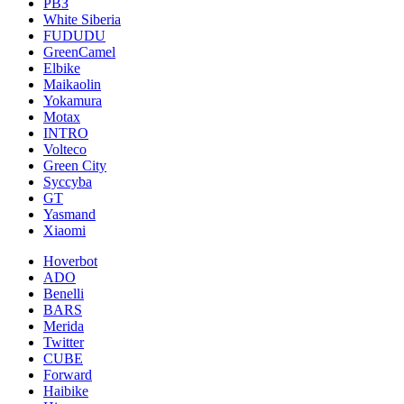
РВЗ
White Siberia
FUDUDU
GreenCamel
Elbike
Maikaolin
Yokamura
Motax
INTRO
Volteco
Green City
Syccyba
GT
Yasmand
Xiaomi
Hoverbot
ADO
Benelli
BARS
Merida
Twitter
CUBE
Forward
Haibike