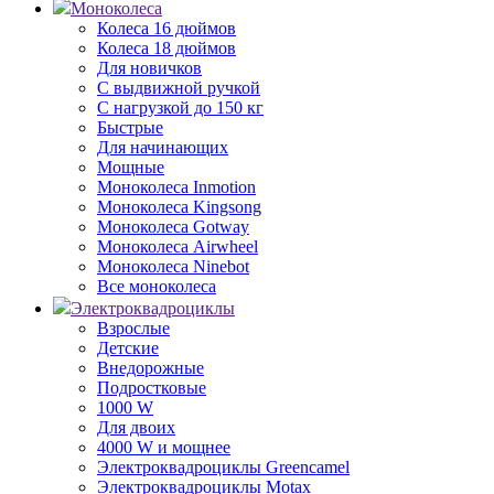
Моноколеса
Колеса 16 дюймов
Колеса 18 дюймов
Для новичков
С выдвижной ручкой
С нагрузкой до 150 кг
Быстрые
Для начинающих
Мощные
Моноколеса Inmotion
Моноколеса Kingsong
Моноколеса Gotway
Моноколеса Airwheel
Моноколеса Ninebot
Все моноколеса
Электроквадроциклы
Взрослые
Детские
Внедорожные
Подростковые
1000 W
Для двоих
4000 W и мощнее
Электроквадроциклы Greencamel
Электроквадроциклы Motax