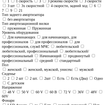
1
1 скорость
3
3 режима скорости
3 скорости
3 шт
3х скоростной
4 скорости, задний ход
6
7
9
21
Тип заднего амортизатора
без амортизатора
Тип амортизационной вилки
пружинная
Пружинная
Уровень оборудования
Для начинающих
для начинающих, для
профессионалов
для профессионалов
для
профессионалов, служб МЧС
любительский
любительский, профессиональный
любительский/
профессиональный
Начинающий
продвинутый
профессиональный
средний
стандартный
Пол
женский
женский, мужской, унисекс
мужской
Сиденье
2
2 шт
2 шт.
2шт
Есть
Есть (Два)
Одно
С детским
Напряжение
48 V
50 V
60 V
60 В
72 V
36V
48V
60V
Фонари