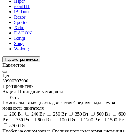
Hiper
iconBIT
iBalance
Razor
Sporto
Xchu
DAHON
Ikingi
Saige
Wolong
Параметры поиска
Параметры
Цена
39900
307900
Производитель
Акция: Последний месяц лета
Есть
Номинальная мощность двигателя
Средняя выдаваемая
мощность двигателя
200 Вт
240 Вт
250 Вт
350 Вт
500 Вт
600
Вт
750 Вт
800 Вт
1000 Вт
1200 Вт
1500 Вт
8700 Вт
Пробег на одном заряде
Средняя преодолеваемая дистанция