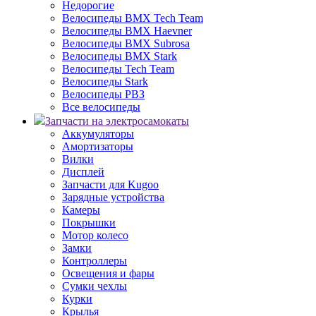
Недорогие
Велосипеды BMX Tech Team
Велосипеды BMX Haevner
Велосипеды BMX Subrosa
Велосипеды BMX Stark
Велосипеды Tech Team
Велосипеды Stark
Велосипеды РВЗ
Все велосипеды
Запчасти на электросамокаты
Аккумуляторы
Амортизаторы
Вилки
Дисплей
Запчасти для Kugoo
Зарядные устройства
Камеры
Покрышки
Мотор колесо
Замки
Контроллеры
Освещения и фары
Сумки чехлы
Курки
Крылья