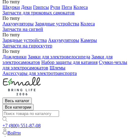
По типу
Шкурки
Деки
Грипсы
Рули
Пеги
Колеса
Запчасти для трюковых самокатов
По типу
Аккумуляторы
Зарядные устройства
Колеса
Запчасти на сигвей
По типу
Зарядные устройства
Аккумуляторы
Камеры
Запчасти на гироскутер
По типу
Дождевики
Замки для электровелосипеда
Замки для
электросамокатов
Набор защиты для катания
Сумки-чехлы
для электросамокатов
Шлемы
Аксессуары для электротранспорта
Весь каталог
Все категории
+7 (800) 551-87-08
Войти