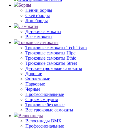
Борды
Пенни борды
Скейтборды
Лонгборды
Самокаты
Детские самокаты
Все самокаты
Трюковые самокаты
Трюковые самокаты Tech Team
Трюковые самокаты Hipe
Трюковые самокаты Ethic
Трюковые самокаты Street
Детские трюковые самокаты
Дорогие
Фиолетовые
Парковые
Черные
Профессиональные
С прямым рулем
Трюковые без колес
Все трюковые самокаты
Велосипеды
Велосипеды BMX
Профессиональные