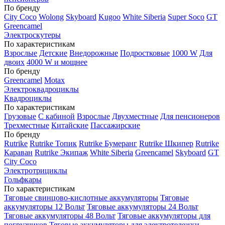
По бренду
City Coco
Wolong
Skyboard
Kugoo
White Siberia
Super Soco
GT
Greencamel
Электроскутеры
По характеристикам
Взрослые
Детские
Внедорожные
Подростковые
1000 W
Для
двоих
4000 W и мощнее
По бренду
Greencamel
Motax
Электроквадроциклы
Квадроциклы
По характеристикам
Грузовые
С кабиной
Взрослые
Двухместные
Для пенсионеров
Трехместные
Китайские
Пассажирские
По бренду
Rutrike
Rutrike Топик
Rutrike Бумеранг
Rutrike Шкипер
Rutrike
Караван
Rutrike Экипаж
White Siberia
Greencamel
Skyboard
GT
City Coco
Электротрициклы
Гольфкары
По характеристикам
Тяговые свинцово-кислотные аккумуляторы
Тяговые
аккумуляторы 12 Вольт
Тяговые аккумуляторы 24 Вольт
Тяговые аккумуляторы 48 Вольт
Тяговые аккумуляторы для
погрузчиков
Тяговые аккумуляторы для электротележки