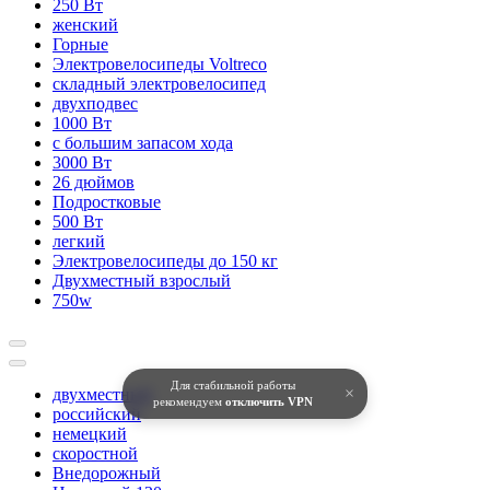
250 Вт
женский
Горные
Электровелосипеды Voltreco
складный электровелосипед
двухподвес
1000 Вт
с большим запасом хода
3000 Вт
26 дюймов
Подростковые
500 Вт
легкий
Электровелосипеды до 150 кг
Двухместный взрослый
750w
Для стабильной работы
×
двухместный
рекомендуем
отключить VPN
российский
немецкий
скоростной
Внедорожный