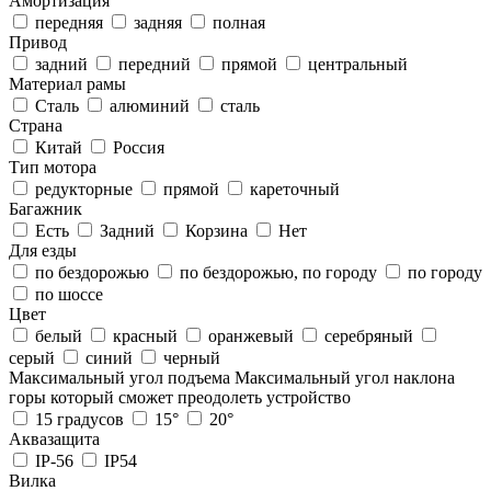
Амортизация
передняя
задняя
полная
Привод
задний
передний
прямой
центральный
Материал рамы
Cталь
алюминий
сталь
Страна
Китай
Россия
Тип мотора
редукторные
прямой
кареточный
Багажник
Есть
Задний
Корзина
Нет
Для езды
по бездорожью
по бездорожью, по городу
по городу
по шоссе
Цвет
белый
красный
оранжевый
серебряный
серый
синий
черный
Максимальный угол подъема
Максимальный угол наклона
горы который сможет преодолеть устройство
15 градусов
15°
20°
Аквазащита
IP-56
IP54
Вилка