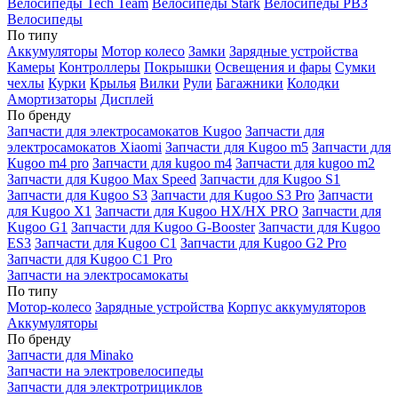
Велосипеды Tech Team
Велосипеды Stark
Велосипеды РВЗ
Велосипеды
По типу
Аккумуляторы
Мотор колесо
Замки
Зарядные устройства
Камеры
Контроллеры
Покрышки
Освещения и фары
Сумки
чехлы
Курки
Крылья
Вилки
Рули
Багажники
Колодки
Амортизаторы
Дисплей
По бренду
Запчасти для электросамокатов Kugoo
Запчасти для
электросамокатов Xiaomi
Запчасти для Kugoo m5
Запчасти для
Кugoo m4 pro
Запчасти для kugoo m4
Запчасти для kugoo m2
Запчасти для Kugoo Max Speed
Запчасти для Kugoo S1
Запчасти для Kugoo S3
Запчасти для Kugoo S3 Pro
Запчасти
для Kugoo X1
Запчасти для Kugoo HX/HX PRO
Запчасти для
Kugoo G1
Запчасти для Kugoo G-Booster
Запчасти для Kugoo
ES3
Запчасти для Kugoo C1
Запчасти для Kugoo G2 Pro
Запчасти для Kugoo C1 Pro
Запчасти на электросамокаты
По типу
Мотор-колесо
Зарядные устройства
Корпус аккумуляторов
Аккумуляторы
По бренду
Запчасти для Minako
Запчасти на электровелосипеды
Запчасти для электротрициклов