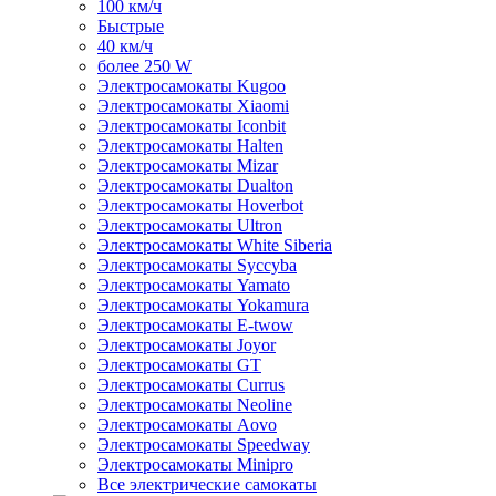
100 км/ч
Быстрые
40 км/ч
более 250 W
Электросамокаты Kugoo
Электросамокаты Xiaomi
Электросамокаты Iconbit
Электросамокаты Halten
Электросамокаты Mizar
Электросамокаты Dualton
Электросамокаты Hoverbot
Электросамокаты Ultron
Электросамокаты White Siberia
Электросамокаты Syccyba
Электросамокаты Yamato
Электросамокаты Yokamura
Электросамокаты E-twow
Электросамокаты Joyor
Электросамокаты GT
Электросамокаты Currus
Электросамокаты Neoline
Электросамокаты Aovo
Электросамокаты Speedway
Электросамокаты Minipro
Все электрические самокаты