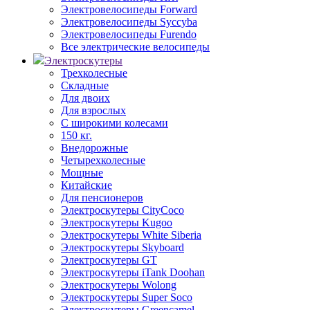
Электровелосипеды Forward
Электровелосипеды Syccyba
Электровелосипеды Furendo
Все электрические велосипеды
Электроскутеры
Трехколесные
Складные
Для двоих
Для взрослых
С широкими колесами
150 кг.
Внедорожные
Четырехколесные
Мощные
Китайские
Для пенсионеров
Электроскутеры CityCoco
Электроскутеры Kugoo
Электроскутеры White Siberia
Электроскутеры Skyboard
Электроскутеры GT
Электроскутеры iTank Doohan
Электроскутеры Wolong
Электроскутеры Super Soco
Электроскутеры Greencamel