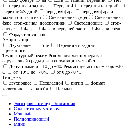
LED-фонарь
да
Есть
задний, передний
Нет
передние и задние
Передний
передний и задний
Передний/Задний
передняя фара
передняя фара и
задний стоп-сигнал
Светодиодная фара
Светодиодная
фара, стоп-сигнал, поворотники
Светодиодные
стоп-
сигнал
Фара
Фара в передней части
Фара впереди
Фара, стоп-сигнал
Амортизатор
Двухподвес
Есть
Передний и задний
Пружинные
Температурный режим
Рекомендуемая температура
окружающей среды для эксплуатации устройства
Допустимый от -10 до +40. Рекомендуемый от +10 до +30 °
С
от -10°C до +40°C
от 0 до 40 °C
Тип рамы
двухподвес
Нескладной
ригид
формат
колхозник
хардтейл
Цельная
Электровелосипеды Колхозник
С кареточным мотором
Мощный
Полноприводный
Мини