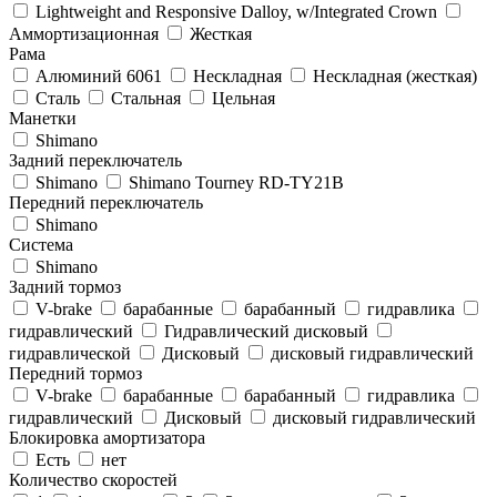
Lightweight and Responsive Dalloy, w/Integrated Crown
Аммортизационная
Жесткая
Рама
Алюминий 6061
Нескладная
Нескладная (жесткая)
Сталь
Стальная
Цельная
Манетки
Shimano
Задний переключатель
Shimano
Shimano Tourney RD-TY21B
Передний переключатель
Shimano
Система
Shimano
Задний тормоз
V-brake
барабанные
барабанный
гидравлика
гидравлический
Гидравлический дисковый
гидравлической
Дисковый
дисковый гидравлический
Передний тормоз
V-brake
барабанные
барабанный
гидравлика
гидравлический
Дисковый
дисковый гидравлический
Блокировка амортизатора
Есть
нет
Количество скоростей