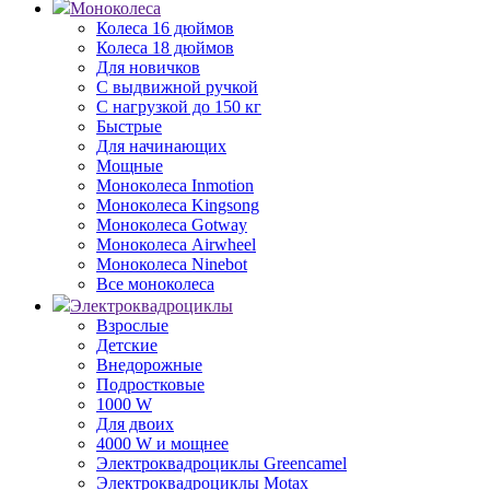
Моноколеса
Колеса 16 дюймов
Колеса 18 дюймов
Для новичков
С выдвижной ручкой
С нагрузкой до 150 кг
Быстрые
Для начинающих
Мощные
Моноколеса Inmotion
Моноколеса Kingsong
Моноколеса Gotway
Моноколеса Airwheel
Моноколеса Ninebot
Все моноколеса
Электроквадроциклы
Взрослые
Детские
Внедорожные
Подростковые
1000 W
Для двоих
4000 W и мощнее
Электроквадроциклы Greencamel
Электроквадроциклы Motax