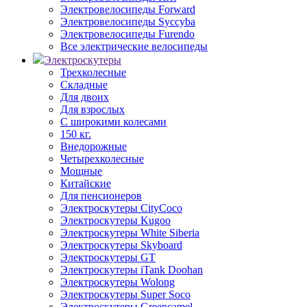
Электровелосипеды Forward
Электровелосипеды Syccyba
Электровелосипеды Furendo
Все электрические велосипеды
Электроскутеры
Трехколесные
Складные
Для двоих
Для взрослых
С широкими колесами
150 кг.
Внедорожные
Четырехколесные
Мощные
Китайские
Для пенсионеров
Электроскутеры CityCoco
Электроскутеры Kugoo
Электроскутеры White Siberia
Электроскутеры Skyboard
Электроскутеры GT
Электроскутеры iTank Doohan
Электроскутеры Wolong
Электроскутеры Super Soco
Электроскутеры Greencamel