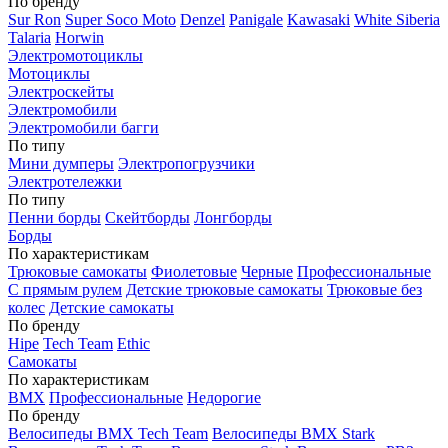
По бренду
Sur Ron
Super Soco Moto
Denzel
Panigale
Kawasaki
White Siberia
Talaria
Horwin
Электромотоциклы
Мотоциклы
Электроскейты
Электромобили
Электромобили багги
По типу
Мини думперы
Электропогрузчики
Электротележки
По типу
Пенни борды
Скейтборды
Лонгборды
Борды
По характеристикам
Трюковые самокаты
Фиолетовые
Черные
Профессиональные
С прямым рулем
Детские трюковые самокаты
Трюковые без
колес
Детские самокаты
По бренду
Hipe
Tech Team
Ethic
Самокаты
По характеристикам
BMX
Профессиональные
Недорогие
По бренду
Велосипеды BMX Tech Team
Велосипеды BMX Stark