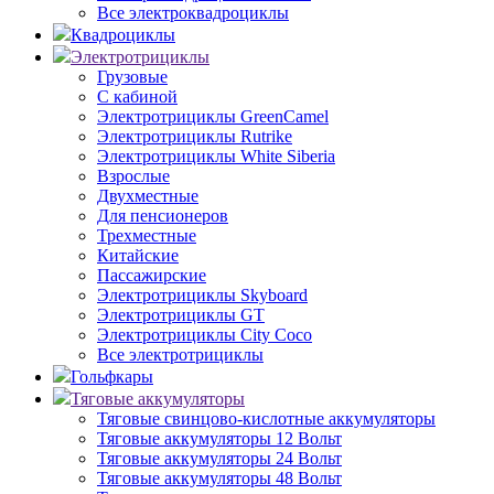
Все электроквадроциклы
Квадроциклы
Электротрициклы
Грузовые
С кабиной
Электротрициклы GreenCamel
Электротрициклы Rutrike
Электротрициклы White Siberia
Взрослые
Двухместные
Для пенсионеров
Трехместные
Китайские
Пассажирские
Электротрициклы Skyboard
Электротрициклы GT
Электротрициклы City Coco
Все электротрициклы
Гольфкары
Тяговые аккумуляторы
Тяговые свинцово-кислотные аккумуляторы
Тяговые аккумуляторы 12 Вольт
Тяговые аккумуляторы 24 Вольт
Тяговые аккумуляторы 48 Вольт