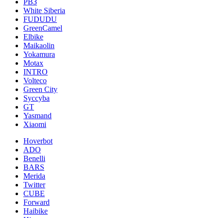
РВЗ
White Siberia
FUDUDU
GreenCamel
Elbike
Maikaolin
Yokamura
Motax
INTRO
Volteco
Green City
Syccyba
GT
Yasmand
Xiaomi
Hoverbot
ADO
Benelli
BARS
Merida
Twitter
CUBE
Forward
Haibike