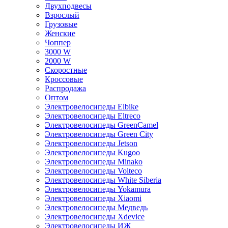
Двухподвесы
Взрослый
Грузовые
Женские
Чоппер
3000 W
2000 W
Скоростные
Кроссовые
Распродажа
Оптом
Электровелосипеды Elbike
Электровелосипеды Eltreco
Электровелосипеды GreenCamel
Электровелосипеды Green City
Электровелосипеды Jetson
Электровелосипеды Kugoo
Электровелосипеды Minako
Электровелосипеды Volteco
Электровелосипеды White Siberia
Электровелосипеды Yokamura
Электровелосипеды Xiaomi
Электровелосипеды Медведь
Электровелосипеды Xdevice
Электровелосипеды ИЖ