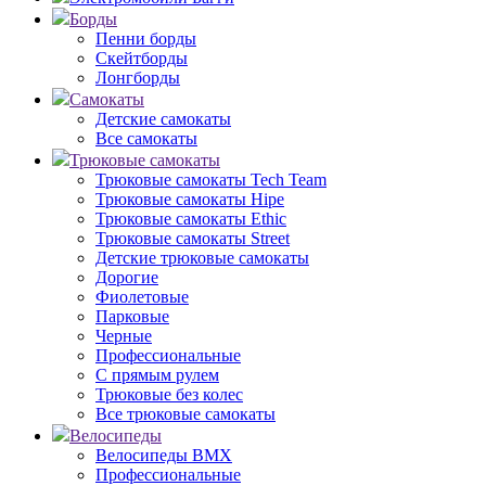
Борды
Пенни борды
Скейтборды
Лонгборды
Самокаты
Детские самокаты
Все самокаты
Трюковые самокаты
Трюковые самокаты Tech Team
Трюковые самокаты Hipe
Трюковые самокаты Ethic
Трюковые самокаты Street
Детские трюковые самокаты
Дорогие
Фиолетовые
Парковые
Черные
Профессиональные
С прямым рулем
Трюковые без колес
Все трюковые самокаты
Велосипеды
Велосипеды BMX
Профессиональные