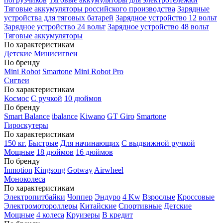
Тяговые аккумуляторы российского производства
Зарядные
устройства для тяговых батарей
Зарядное устройство 12 вольт
Зарядное устройство 24 вольт
Зарядное устройство 48 вольт
Тяговые аккумуляторы
По характеристикам
Детские
Минисигвеи
По бренду
Mini Robot
Smartone
Mini Robot Pro
Сигвеи
По характеристикам
Космос
С ручкой
10 дюймов
По бренду
Smart Balance
ibalance
Kiwano
GT Giro
Smartone
Гироскутеры
По характеристикам
150 кг.
Быстрые
Для начинающих
С выдвижной ручкой
Мощные
18 дюймов
16 дюймов
По бренду
Inmotion
Kingsong
Gotway
Airwheel
Моноколеса
По характеристикам
Электропитбайки
Чоппер
Эндуро
4 Kw
Взрослые
Кроссовые
Электромотороллеры
Китайские
Спортивные
Детские
Мощные
4 колеса
Круизеры
В кредит