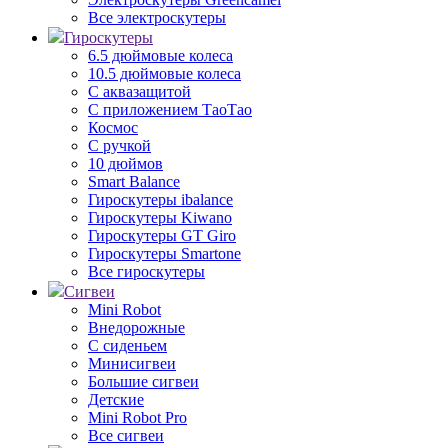
Все электроскутеры
Гироскутеры
6.5 дюймовые колеса
10.5 дюймовые колеса
С аквазащитой
С приложением ТаоТао
Космос
С ручкой
10 дюймов
Smart Balance
Гироскутеры ibalance
Гироскутеры Kiwano
Гироскутеры GT Giro
Гироскутеры Smartone
Все гироскутеры
Сигвеи
Mini Robot
Внедорожные
С сиденьем
Минисигвеи
Большие сигвеи
Детские
Mini Robot Pro
Все сигвеи