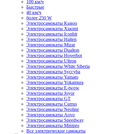
100 км/ч
Быстрые
40 км/ч
более 250 W
Электросамокаты Kugoo
Электросамокаты Xiaomi
Электросамокаты Iconbit
Электросамокаты Halten
Электросамокаты Mizar
Электросамокаты Dualton
Электросамокаты Hoverbot
Электросамокаты Ultron
Электросамокаты White Siberia
Электросамокаты Syccyba
Электросамокаты Yamato
Электросамокаты Yokamura
Электросамокаты E-twow
Электросамокаты Joyor
Электросамокаты GT
Электросамокаты Currus
Электросамокаты Neoline
Электросамокаты Aovo
Электросамокаты Speedway
Электросамокаты Minipro
Все электрические самокаты