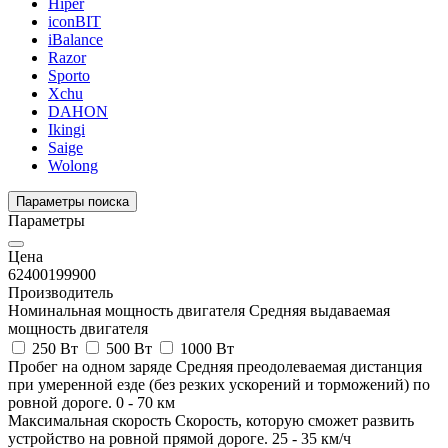
Hiper
iconBIT
iBalance
Razor
Sporto
Xchu
DAHON
Ikingi
Saige
Wolong
Параметры поиска
Параметры
Цена
62400
199900
Производитель
Номинальная мощность двигателя
Средняя выдаваемая
мощность двигателя
250 Вт
500 Вт
1000 Вт
Пробег на одном заряде
Средняя преодолеваемая дистанция
при умеренной езде (без резких ускорений и торможений) по
ровной дороге.
0
-
70
км
Максимальная скорость
Скорость, которую сможет развить
устройство на ровной прямой дороге.
25
-
35
км/ч