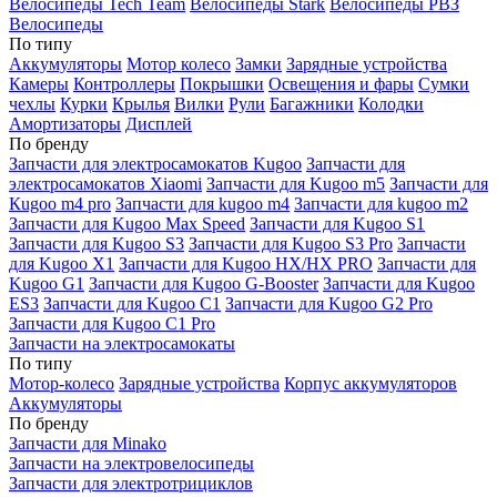
Велосипеды Tech Team
Велосипеды Stark
Велосипеды РВЗ
Велосипеды
По типу
Аккумуляторы
Мотор колесо
Замки
Зарядные устройства
Камеры
Контроллеры
Покрышки
Освещения и фары
Сумки
чехлы
Курки
Крылья
Вилки
Рули
Багажники
Колодки
Амортизаторы
Дисплей
По бренду
Запчасти для электросамокатов Kugoo
Запчасти для
электросамокатов Xiaomi
Запчасти для Kugoo m5
Запчасти для
Кugoo m4 pro
Запчасти для kugoo m4
Запчасти для kugoo m2
Запчасти для Kugoo Max Speed
Запчасти для Kugoo S1
Запчасти для Kugoo S3
Запчасти для Kugoo S3 Pro
Запчасти
для Kugoo X1
Запчасти для Kugoo HX/HX PRO
Запчасти для
Kugoo G1
Запчасти для Kugoo G-Booster
Запчасти для Kugoo
ES3
Запчасти для Kugoo C1
Запчасти для Kugoo G2 Pro
Запчасти для Kugoo C1 Pro
Запчасти на электросамокаты
По типу
Мотор-колесо
Зарядные устройства
Корпус аккумуляторов
Аккумуляторы
По бренду
Запчасти для Minako
Запчасти на электровелосипеды
Запчасти для электротрициклов