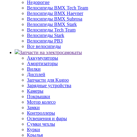
Недорогие
Велосипеды BMX Tech Team
Велосипеды BMX Haevner
Велосипеды BMX Subrosa
Велосипеды BMX Stark
Велосипеды Tech Team
Велосипеды Stark
Велосипеды РВЗ
Все велосипеды
Запчасти на электросамокаты
Аккумуляторы
Амортизаторы
Вилки
Дисплей
Запчасти для Kugoo
Зарядные устройства
Камеры
Покрышки
Мотор колесо
Замки
Контроллеры
Освещения и фары
Сумки чехлы
Курки
Крылья