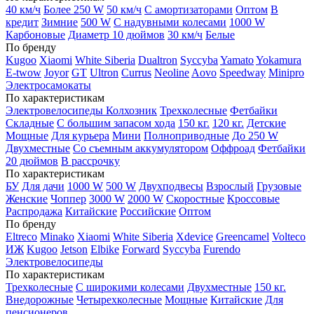
40 км/ч
Более 250 W
50 км/ч
С амортизаторами
Оптом
В
кредит
Зимние
500 W
С надувными колесами
1000 W
Карбоновые
Диаметр 10 дюймов
30 км/ч
Белые
По бренду
Kugoo
Xiaomi
White Siberia
Dualtron
Syccyba
Yamato
Yokamura
E-twow
Joyor
GT
Ultron
Currus
Neoline
Aovo
Speedway
Minipro
Электросамокаты
По характеристикам
Электровелосипеды Колхозник
Трехколесные
Фетбайки
Складные
С большим запасом хода
150 кг.
120 кг.
Детские
Мощные
Для курьера
Мини
Полноприводные
До 250 W
Двухместные
Со съемным аккумулятором
Оффроад
Фетбайки
20 дюймов
В рассрочку
По характеристикам
БУ
Для дачи
1000 W
500 W
Двухподвесы
Взрослый
Грузовые
Женские
Чоппер
3000 W
2000 W
Скоростные
Кроссовые
Распродажа
Китайские
Российские
Оптом
По бренду
Eltreco
Minako
Xiaomi
White Siberia
Xdevice
Greencamel
Volteco
ИЖ
Kugoo
Jetson
Elbike
Forward
Syccyba
Furendo
Электровелосипеды
По характеристикам
Трехколесные
С широкими колесами
Двухместные
150 кг.
Внедорожные
Четырехколесные
Мощные
Китайские
Для
пенсионеров