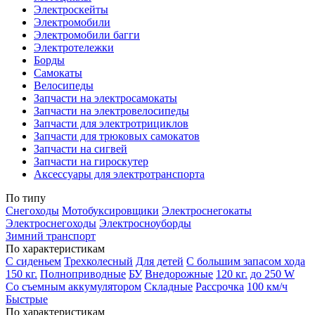
Электроскейты
Электромобили
Электромобили багги
Электротележки
Борды
Самокаты
Велосипеды
Запчасти на электросамокаты
Запчасти на электровелосипеды
Запчасти для электротрициклов
Запчасти для трюковых самокатов
Запчасти на сигвей
Запчасти на гироскутер
Аксессуары для электротранспорта
По типу
Снегоходы
Мотобуксировщики
Электроснегокаты
Электроснегоходы
Электросноуборды
Зимний транспорт
По характеристикам
С сиденьем
Трехколесный
Для детей
С большим запасом хода
150 кг.
Полноприводные
БУ
Внедорожные
120 кг.
до 250 W
Со съемным аккумулятором
Складные
Рассрочка
100 км/ч
Быстрые
По характеристикам