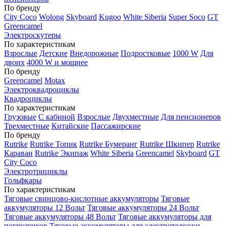
По бренду
City Coco
Wolong
Skyboard
Kugoo
White Siberia
Super Soco
GT
Greencamel
Электроскутеры
По характеристикам
Взрослые
Детские
Внедорожные
Подростковые
1000 W
Для
двоих
4000 W и мощнее
По бренду
Greencamel
Motax
Электроквадроциклы
Квадроциклы
По характеристикам
Грузовые
С кабиной
Взрослые
Двухместные
Для пенсионеров
Трехместные
Китайские
Пассажирские
По бренду
Rutrike
Rutrike Топик
Rutrike Бумеранг
Rutrike Шкипер
Rutrike
Караван
Rutrike Экипаж
White Siberia
Greencamel
Skyboard
GT
City Coco
Электротрициклы
Гольфкары
По характеристикам
Тяговые свинцово-кислотные аккумуляторы
Тяговые
аккумуляторы 12 Вольт
Тяговые аккумуляторы 24 Вольт
Тяговые аккумуляторы 48 Вольт
Тяговые аккумуляторы для
погрузчиков
Тяговые аккумуляторы для электротележки