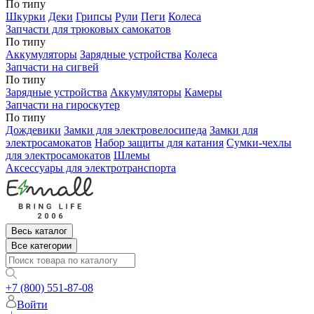
По типу
Шкурки
Деки
Грипсы
Рули
Пеги
Колеса
Запчасти для трюковых самокатов
По типу
Аккумуляторы
Зарядные устройства
Колеса
Запчасти на сигвей
По типу
Зарядные устройства
Аккумуляторы
Камеры
Запчасти на гироскутер
По типу
Дождевики
Замки для электровелосипеда
Замки для
электросамокатов
Набор защиты для катания
Сумки-чехлы
для электросамокатов
Шлемы
Аксессуары для электротранспорта
Весь каталог
Все категории
+7 (800) 551-87-08
Войти