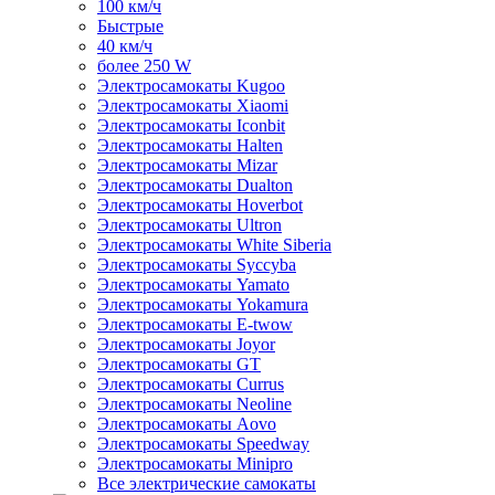
100 км/ч
Быстрые
40 км/ч
более 250 W
Электросамокаты Kugoo
Электросамокаты Xiaomi
Электросамокаты Iconbit
Электросамокаты Halten
Электросамокаты Mizar
Электросамокаты Dualton
Электросамокаты Hoverbot
Электросамокаты Ultron
Электросамокаты White Siberia
Электросамокаты Syccyba
Электросамокаты Yamato
Электросамокаты Yokamura
Электросамокаты E-twow
Электросамокаты Joyor
Электросамокаты GT
Электросамокаты Currus
Электросамокаты Neoline
Электросамокаты Aovo
Электросамокаты Speedway
Электросамокаты Minipro
Все электрические самокаты