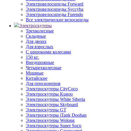
Электровелосипеды Forward
Электровелосипеды Syccyba
Электровелосипеды Furendo
Все электрические велосипеды
Электроскутеры
Трехколесные
Складные
Для двоих
Для взрослых
С широкими колесами
150 кг.
Внедорожные
Четырехколесные
Мощные
Китайские
Для пенсионеров
Электроскутеры CityCoco
Электроскутеры Kugoo
Электроскутеры White Siberia
Электроскутеры Skyboard
Электроскутеры GT
Электроскутеры iTank Doohan
Электроскутеры Wolong
Электроскутеры Super Soco
Электроскутеры Greencamel