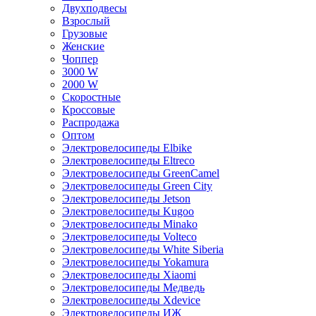
Двухподвесы
Взрослый
Грузовые
Женские
Чоппер
3000 W
2000 W
Скоростные
Кроссовые
Распродажа
Оптом
Электровелосипеды Elbike
Электровелосипеды Eltreco
Электровелосипеды GreenCamel
Электровелосипеды Green City
Электровелосипеды Jetson
Электровелосипеды Kugoo
Электровелосипеды Minako
Электровелосипеды Volteco
Электровелосипеды White Siberia
Электровелосипеды Yokamura
Электровелосипеды Xiaomi
Электровелосипеды Медведь
Электровелосипеды Xdevice
Электровелосипеды ИЖ