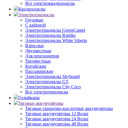
Все электроквадроциклы
Квадроциклы
Электротрициклы
Грузовые
С кабиной
Электротрициклы GreenCamel
Электротрициклы Rutrike
Электротрициклы White Siberia
Взрослые
Двухместные
Для пенсионеров
Трехместные
Китайские
Пассажирские
Электротрициклы Skyboard
Электротрициклы GT
Электротрициклы City Coco
Все электротрициклы
Гольфкары
Тяговые аккумуляторы
Тяговые свинцово-кислотные аккумуляторы
Тяговые аккумуляторы 12 Вольт
Тяговые аккумуляторы 24 Вольт
Тяговые аккумуляторы 48 Вольт