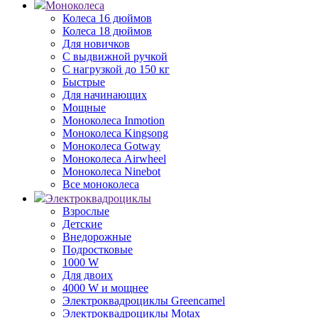
Моноколеса
Колеса 16 дюймов
Колеса 18 дюймов
Для новичков
С выдвижной ручкой
С нагрузкой до 150 кг
Быстрые
Для начинающих
Мощные
Моноколеса Inmotion
Моноколеса Kingsong
Моноколеса Gotway
Моноколеса Airwheel
Моноколеса Ninebot
Все моноколеса
Электроквадроциклы
Взрослые
Детские
Внедорожные
Подростковые
1000 W
Для двоих
4000 W и мощнее
Электроквадроциклы Greencamel
Электроквадроциклы Motax