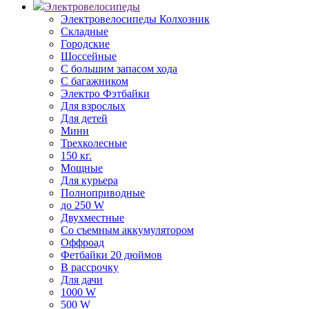
Электровелосипеды
Электровелосипеды Колхозник
Складные
Городские
Шоссейные
С большим запасом хода
С багажником
Электро Фэтбайки
Для взрослых
Для детей
Мини
Трехколесные
150 кг.
Мощные
Для курьера
Полноприводные
до 250 W
Двухместные
Со съемным аккумулятором
Оффроад
Фетбайки 20 дюймов
В рассрочку
Для дачи
1000 W
500 W