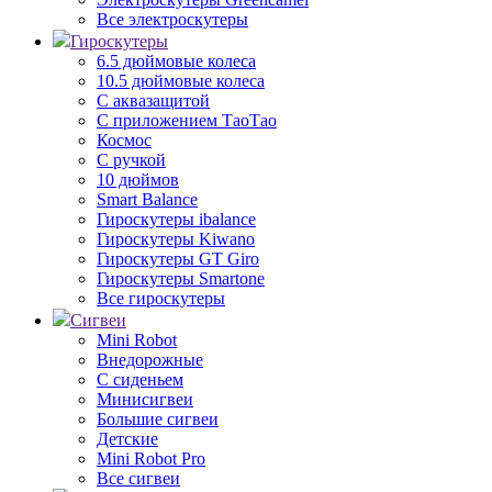
Все электроскутеры
Гироскутеры
6.5 дюймовые колеса
10.5 дюймовые колеса
С аквазащитой
С приложением ТаоТао
Космос
С ручкой
10 дюймов
Smart Balance
Гироскутеры ibalance
Гироскутеры Kiwano
Гироскутеры GT Giro
Гироскутеры Smartone
Все гироскутеры
Сигвеи
Mini Robot
Внедорожные
С сиденьем
Минисигвеи
Большие сигвеи
Детские
Mini Robot Pro
Все сигвеи