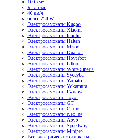
100 км/ч
Быстрые
40 км/ч
более 250 W
Электросамокаты Kugoo
Электросамокаты Xiaomi
Электросамокаты Iconbit
Электросамокаты Halten
Электросамокаты Mizar
Электросамокаты Dualton
Электросамокаты Hoverbot
Электросамокаты Ultron
Электросамокаты White Siberia
Электросамокаты Syccyba
Электросамокаты Yamato
Электросамокаты Yokamura
Электросамокаты E-twow
Электросамокаты Joyor
Электросамокаты GT
Электросамокаты Currus
Электросамокаты Neoline
Электросамокаты Aovo
Электросамокаты Speedway
Электросамокаты Minipro
Все электрические самокаты