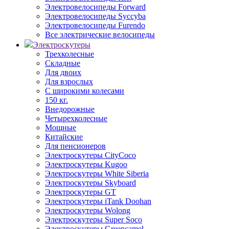
Электровелосипеды Forward
Электровелосипеды Syccyba
Электровелосипеды Furendo
Все электрические велосипеды
Электроскутеры
Трехколесные
Складные
Для двоих
Для взрослых
С широкими колесами
150 кг.
Внедорожные
Четырехколесные
Мощные
Китайские
Для пенсионеров
Электроскутеры CityCoco
Электроскутеры Kugoo
Электроскутеры White Siberia
Электроскутеры Skyboard
Электроскутеры GT
Электроскутеры iTank Doohan
Электроскутеры Wolong
Электроскутеры Super Soco
Электроскутеры Greencamel