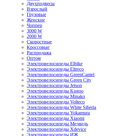
Двухподвесы
Взрослый
Грузовые
Женские
Чоппер
3000 W
2000 W
Скоростные
Кроссовые
Распродажа
Оптом
Электровелосипеды Elbike
Электровелосипеды Eltreco
Электровелосипеды GreenCamel
Электровелосипеды Green City
Электровелосипеды Jetson
Электровелосипеды Kugoo
Электровелосипеды Minako
Электровелосипеды Volteco
Электровелосипеды White Siberia
Электровелосипеды Yokamura
Электровелосипеды Xiaomi
Электровелосипеды Медведь
Электровелосипеды Xdevice
Электровелосипеды ИЖ