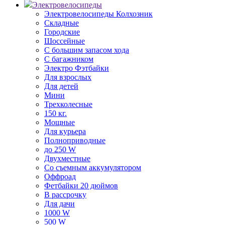
Электровелосипеды
Электровелосипеды Колхозник
Складные
Городские
Шоссейные
С большим запасом хода
С багажником
Электро Фэтбайки
Для взрослых
Для детей
Мини
Трехколесные
150 кг.
Мощные
Для курьера
Полноприводные
до 250 W
Двухместные
Со съемным аккумулятором
Оффроад
Фетбайки 20 дюймов
В рассрочку
Для дачи
1000 W
500 W