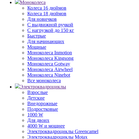
Моноколеса
Колеса 16 дюймов
Колеса 18 дюймов
Для новичков
С выдвижной ручкой
С нагрузкой до 150 кг
Быстрые
Для начинающих
Мощные
Моноколеса Inmotion
Моноколеса Kingsong
Моноколеса Gotway
Моноколеса Airwheel
Моноколеса Ninebot
Все моноколеса
Электроквадроциклы
Взрослые
Детские
Внедорожные
Подростковые
1000 W
Для двоих
4000 W и мощнее
Электроквадроциклы Greencamel
Электроквадроциклы Motax