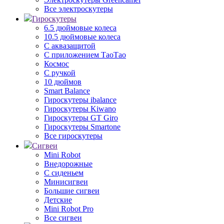
Все электроскутеры
Гироскутеры
6.5 дюймовые колеса
10.5 дюймовые колеса
С аквазащитой
С приложением ТаоТао
Космос
С ручкой
10 дюймов
Smart Balance
Гироскутеры ibalance
Гироскутеры Kiwano
Гироскутеры GT Giro
Гироскутеры Smartone
Все гироскутеры
Сигвеи
Mini Robot
Внедорожные
С сиденьем
Минисигвеи
Большие сигвеи
Детские
Mini Robot Pro
Все сигвеи