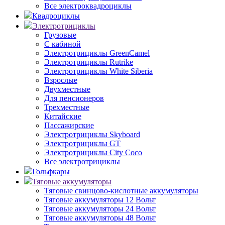
Все электроквадроциклы
Квадроциклы
Электротрициклы
Грузовые
С кабиной
Электротрициклы GreenCamel
Электротрициклы Rutrike
Электротрициклы White Siberia
Взрослые
Двухместные
Для пенсионеров
Трехместные
Китайские
Пассажирские
Электротрициклы Skyboard
Электротрициклы GT
Электротрициклы City Coco
Все электротрициклы
Гольфкары
Тяговые аккумуляторы
Тяговые свинцово-кислотные аккумуляторы
Тяговые аккумуляторы 12 Вольт
Тяговые аккумуляторы 24 Вольт
Тяговые аккумуляторы 48 Вольт