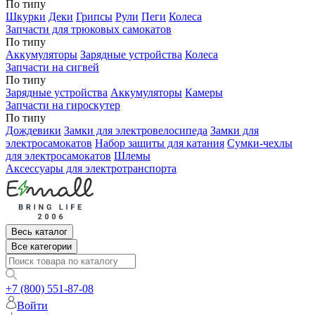
По типу
Шкурки
Деки
Грипсы
Рули
Пеги
Колеса
Запчасти для трюковых самокатов
По типу
Аккумуляторы
Зарядные устройства
Колеса
Запчасти на сигвей
По типу
Зарядные устройства
Аккумуляторы
Камеры
Запчасти на гироскутер
По типу
Дождевики
Замки для электровелосипеда
Замки для
электросамокатов
Набор защиты для катания
Сумки-чехлы
для электросамокатов
Шлемы
Аксессуары для электротранспорта
Весь каталог
Все категории
+7 (800) 551-87-08
Войти