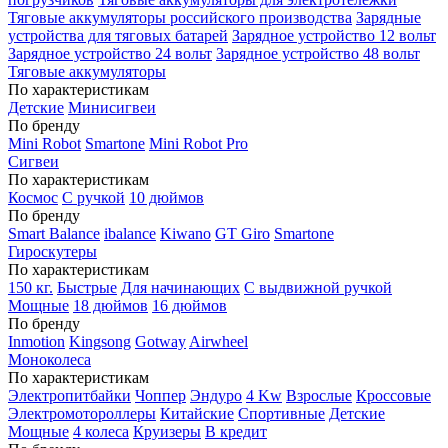
Тяговые аккумуляторы российского производства
Зарядные
устройства для тяговых батарей
Зарядное устройство 12 вольт
Зарядное устройство 24 вольт
Зарядное устройство 48 вольт
Тяговые аккумуляторы
По характеристикам
Детские
Минисигвеи
По бренду
Mini Robot
Smartone
Mini Robot Pro
Сигвеи
По характеристикам
Космос
С ручкой
10 дюймов
По бренду
Smart Balance
ibalance
Kiwano
GT Giro
Smartone
Гироскутеры
По характеристикам
150 кг.
Быстрые
Для начинающих
С выдвижной ручкой
Мощные
18 дюймов
16 дюймов
По бренду
Inmotion
Kingsong
Gotway
Airwheel
Моноколеса
По характеристикам
Электропитбайки
Чоппер
Эндуро
4 Kw
Взрослые
Кроссовые
Электромотороллеры
Китайские
Спортивные
Детские
Мощные
4 колеса
Круизеры
В кредит