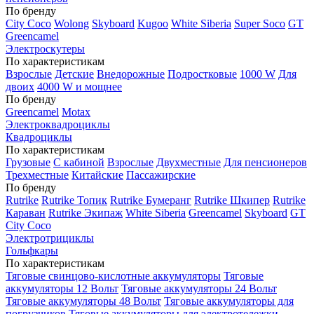
По бренду
City Coco
Wolong
Skyboard
Kugoo
White Siberia
Super Soco
GT
Greencamel
Электроскутеры
По характеристикам
Взрослые
Детские
Внедорожные
Подростковые
1000 W
Для
двоих
4000 W и мощнее
По бренду
Greencamel
Motax
Электроквадроциклы
Квадроциклы
По характеристикам
Грузовые
С кабиной
Взрослые
Двухместные
Для пенсионеров
Трехместные
Китайские
Пассажирские
По бренду
Rutrike
Rutrike Топик
Rutrike Бумеранг
Rutrike Шкипер
Rutrike
Караван
Rutrike Экипаж
White Siberia
Greencamel
Skyboard
GT
City Coco
Электротрициклы
Гольфкары
По характеристикам
Тяговые свинцово-кислотные аккумуляторы
Тяговые
аккумуляторы 12 Вольт
Тяговые аккумуляторы 24 Вольт
Тяговые аккумуляторы 48 Вольт
Тяговые аккумуляторы для
погрузчиков
Тяговые аккумуляторы для электротележки