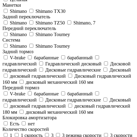
Манетки
Shimano
Shimano TX30
Задний переключатель
Shimano
Shimano TZ50
Shimano, 7
Передний переключатель
Shimano
Shimano Tourney
Система
Shimano
Shimano Tourney
Задний тормоз
V-brake
барабанные
барабанный
гидравлический
Гидравлический дисковый
Дисковой
гидравлический
Дисковые гидравлические
Дисковый
дисковый гидравлический
Дисковый гидравлический
160 мм
дисковый механический 160 мм
Передний тормоз
V-brake
барабанные
барабанный
гидравлический
Дисковые гидравлические
Дисковый
дисковый гидравлический
дисковый гидравлический
180 мм
дисковый механический 160 мм
Блокировка амортизатора
Есть
нет
Количество скоростей
1
1 скорость
3
3 режима скорости
3 скорости