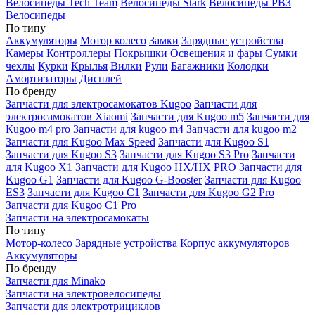
Велосипеды Tech Team
Велосипеды Stark
Велосипеды РВЗ
Велосипеды
По типу
Аккумуляторы
Мотор колесо
Замки
Зарядные устройства
Камеры
Контроллеры
Покрышки
Освещения и фары
Сумки
чехлы
Курки
Крылья
Вилки
Рули
Багажники
Колодки
Амортизаторы
Дисплей
По бренду
Запчасти для электросамокатов Kugoo
Запчасти для
электросамокатов Xiaomi
Запчасти для Kugoo m5
Запчасти для
Кugoo m4 pro
Запчасти для kugoo m4
Запчасти для kugoo m2
Запчасти для Kugoo Max Speed
Запчасти для Kugoo S1
Запчасти для Kugoo S3
Запчасти для Kugoo S3 Pro
Запчасти
для Kugoo X1
Запчасти для Kugoo HX/HX PRO
Запчасти для
Kugoo G1
Запчасти для Kugoo G-Booster
Запчасти для Kugoo
ES3
Запчасти для Kugoo C1
Запчасти для Kugoo G2 Pro
Запчасти для Kugoo C1 Pro
Запчасти на электросамокаты
По типу
Мотор-колесо
Зарядные устройства
Корпус аккумуляторов
Аккумуляторы
По бренду
Запчасти для Minako
Запчасти на электровелосипеды
Запчасти для электротрициклов