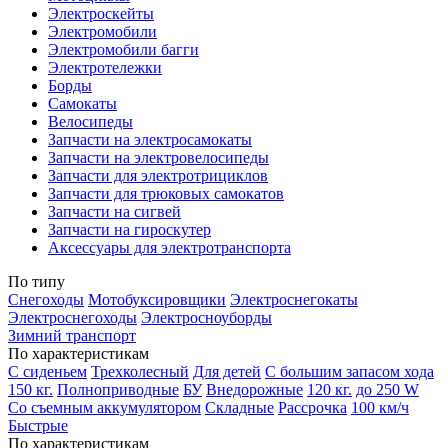
Электроскейты
Электромобили
Электромобили багги
Электротележки
Борды
Самокаты
Велосипеды
Запчасти на электросамокаты
Запчасти на электровелосипеды
Запчасти для электротрициклов
Запчасти для трюковых самокатов
Запчасти на сигвей
Запчасти на гироскутер
Аксессуары для электротранспорта
По типу
Снегоходы
Мотобуксировщики
Электроснегокаты
Электроснегоходы
Электросноуборды
Зимний транспорт
По характеристикам
С сиденьем
Трехколесный
Для детей
С большим запасом хода
150 кг.
Полноприводные
БУ
Внедорожные
120 кг.
до 250 W
Со съемным аккумулятором
Складные
Рассрочка
100 км/ч
Быстрые
По характеристикам