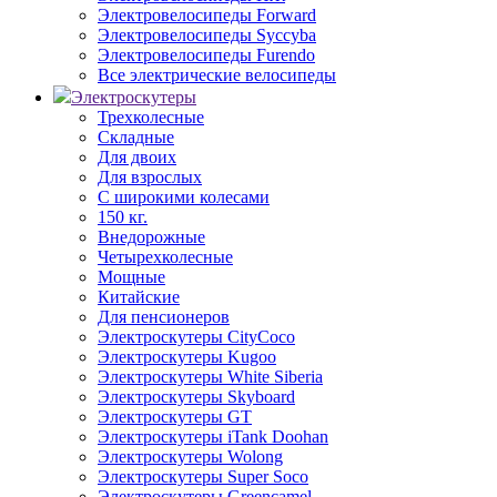
Электровелосипеды Forward
Электровелосипеды Syccyba
Электровелосипеды Furendo
Все электрические велосипеды
Электроскутеры
Трехколесные
Складные
Для двоих
Для взрослых
С широкими колесами
150 кг.
Внедорожные
Четырехколесные
Мощные
Китайские
Для пенсионеров
Электроскутеры CityCoco
Электроскутеры Kugoo
Электроскутеры White Siberia
Электроскутеры Skyboard
Электроскутеры GT
Электроскутеры iTank Doohan
Электроскутеры Wolong
Электроскутеры Super Soco
Электроскутеры Greencamel