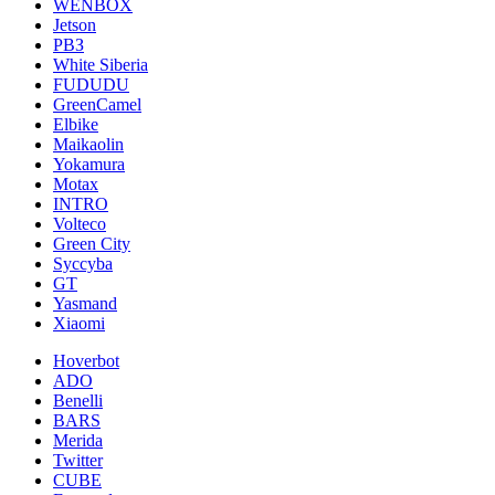
WENBOX
Jetson
РВЗ
White Siberia
FUDUDU
GreenCamel
Elbike
Maikaolin
Yokamura
Motax
INTRO
Volteco
Green City
Syccyba
GT
Yasmand
Xiaomi
Hoverbot
ADO
Benelli
BARS
Merida
Twitter
CUBE