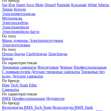
По бренду
Sur Ron
Super Soco Moto
Denzel
Panigale
Kawasaki
White Siberia
Talaria
Horwin
Электромотоциклы
Мотоциклы
Электроскейты
Электромобили
Электромобили багги
По типу
Мини думперы
Электропогрузчики
Электротележки
По типу
Пенни борды
Скейтборды
Лонгборды
Борды
По характеристикам
Трюковые самокаты
Фиолетовые
Черные
Профессиональные
С прямым рулем
Детские трюковые самокаты
Трюковые без
колес
Детские самокаты
По бренду
Hipe
Tech Team
Ethic
Самокаты
По характеристикам
BMX
Профессиональные
Недорогие
По бренду
Велосипеды BMX Tech Team
Велосипеды BMX Stark