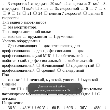
3 скорости: 1-я передача: 20 км/ч ; 2-я передача: 31 км/ч ; 3-
я передача: 41 км/ч
3 шт
3х скоростной
6
7
8
9
18
21
24
цепная 7 скоростей
цепная 9
скоростей
Тип заднего амортизатора
без амортизатора
Тип амортизационной вилки
жесткая
пружинная
Пружинная
Уровень оборудования
Для начинающих
для начинающих, для
профессионалов
для профессионалов
для
профессионалов, служб МЧС
любительский
любительский, профессиональный
любительский/
профессиональный
Начинающий
продвинутый
профессиональный
средний
стандартный
Пол
женский
женский, мужской, унисекс
мужской
Сиденье
Для стабильной работы
×
1 шт
2
2 шт
2 шт.
2шт
Дополнительное
рекомендуем
отключить VPN
пассажирское место
Есть
Есть (Два)
Одно
С
детским
Напряжение
36 V
48 V
60 V
60 В
60В
36V
48V