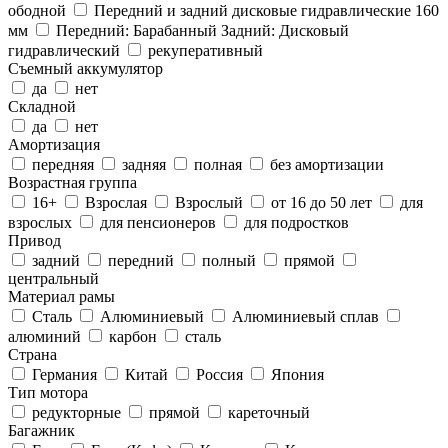
ободной
Передний и задний дисковые гидравлические 160
мм
Передний: Барабанный Задний: Дисковый
гидравлический
рекуперативный
Съемный аккумулятор
да
нет
Складной
да
нет
Амортизация
передняя
задняя
полная
без амортизации
Возрастная группа
16+
Взрослая
Взрослый
от 16 до 50 лет
для
взрослых
для пенсионеров
для подростков
Привод
задний
передний
полный
прямой
центральный
Материал рамы
Cталь
Алюминиевый
Алюминиевый сплав
алюминий
карбон
сталь
Страна
Германия
Китай
Россия
Япония
Тип мотора
редукторные
прямой
кареточный
Багажник