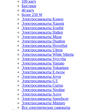
100 км/ч
Быстрые
40 км/ч
более 250 W
Электросамокаты Kugoo
Электросамокаты Xiaomi
Электросамокаты Iconbit
Электросамокаты Halten
Электросамокаты Mizar
Электросамокаты Dualton
Электросамокаты Hoverbot
Электросамокаты Ultron
Электросамокаты White Siberia
Электросамокаты Syccyba
Электросамокаты Yamato
Электросамокаты Yokamura
Электросамокаты E-twow
Электросамокаты Joyor
Электросамокаты GT
Электросамокаты Currus
Электросамокаты Neoline
Электросамокаты Aovo
Электросамокаты Speedway
Электросамокаты Minipro
Все электрические самокаты