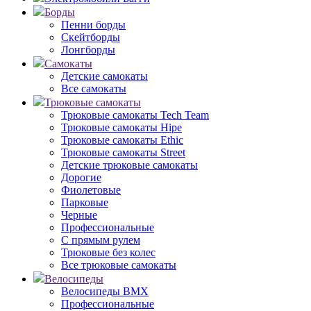
Борды
Пенни борды
Скейтборды
Лонгборды
Самокаты
Детские самокаты
Все самокаты
Трюковые самокаты
Трюковые самокаты Tech Team
Трюковые самокаты Hipe
Трюковые самокаты Ethic
Трюковые самокаты Street
Детские трюковые самокаты
Дорогие
Фиолетовые
Парковые
Черные
Профессиональные
С прямым рулем
Трюковые без колес
Все трюковые самокаты
Велосипеды
Велосипеды BMX
Профессиональные