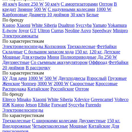
40 км/ч
Более 250 W
50 км/ч
С амортизаторами
Оптом
В
кредит
Зимние
500 W
С надувными колесами
1000 W
Карбоновые
Диаметр 10 дюймов
30 км/ч
Белые
По бренду
Kugoo
Xiaomi
White Siberia
Dualtron
Syccyba
Yamato
Yokamura
E-twow
Joyor
GT
Ultron
Currus
Neoline
Aovo
Speedway
Minipro
Электросамокаты
По характеристикам
Электровелосипеды Колхозник
Трехколесные
Фетбайки
Складные
С большим запасом хода
150 кг.
120 кг.
Детские
Мощные
Для курьера
Мини
Полноприводные
До 250 W
Двухместные
Со съемным аккумулятором
Оффроад
Фетбайки
20 дюймов
В рассрочку
По характеристикам
БУ
Для дачи
1000 W
500 W
Двухподвесы
Взрослый
Грузовые
Женские
Чоппер
3000 W
2000 W
Скоростные
Кроссовые
Распродажа
Китайские
Российские
Оптом
По бренду
Eltreco
Minako
Xiaomi
White Siberia
Xdevice
Greencamel
Volteco
ИЖ
Kugoo
Jetson
Elbike
Forward
Syccyba
Furendo
Электровелосипеды
По характеристикам
Трехколесные
С широкими колесами
Двухместные
150 кг.
Внедорожные
Четырехколесные
Мощные
Китайские
Для
пенсионеров