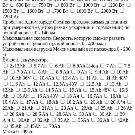
Вт
600 Вт
750 Вт
800 Вт
1000 Вт
1200 Вт
1500 Вт
1600 Вт
1700 Вт
1800 Вт
2000 Вт
2200 Вт
Пробег на одном заряде
Средняя преодолеваемая дистанция
при умеренной езде (без резких ускорений и торможений) по
ровной дороге.
0
-
140
км
Максимальная скорость
Скорость, которую сможет развить
устройство на ровной прямой дороге.
0
-
400
км/ч
Максимальная нагрузка
Максимальный вес пассажира
0
-
200
кг
Ёмкость аккумулятора
2x13Ah
5.7 Ah
6 Ah
6,8Ah Li-ion
7 Ah
7.5
Ah
7.8 Ah
8 Ah
8.8 Ah
9 Ah
9.4 Ah
10 Ah
10 Ah 36V
10,4Ah
10.4 Ah
11 Ah
11 Ah 48V
11.6 Ah
12 Ah
12,5Ah 48V
12.5 Ah
13 Ah
13Ah
13.5 Ah
14.5 Ah
15 Ah
15 Ah 48V
15.6
Ah
16 Ah
16 Ah 48V
16 Ач
16,7Ah
16Ah
16.4 Ah
17 Ah
18 Ah
18.2 Ah
20 Ah
20 А*ч
20Ah
21 Ah
21Ah
23 Ah
23Ah
25 Ah
26 Ah
28,6Ah
28.6 Ah
28.6Ah
30 Ah
30 Аh
30
А·ч
30Ah
32 Ah
35 Ah
35Ah
36 Ah
42Ah
45 Ah
45Ah
70Ah
Масса
0
-
99
кг