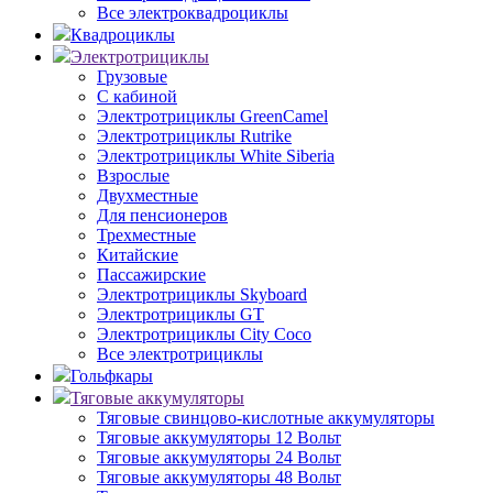
Все электроквадроциклы
Квадроциклы
Электротрициклы
Грузовые
С кабиной
Электротрициклы GreenCamel
Электротрициклы Rutrike
Электротрициклы White Siberia
Взрослые
Двухместные
Для пенсионеров
Трехместные
Китайские
Пассажирские
Электротрициклы Skyboard
Электротрициклы GT
Электротрициклы City Coco
Все электротрициклы
Гольфкары
Тяговые аккумуляторы
Тяговые свинцово-кислотные аккумуляторы
Тяговые аккумуляторы 12 Вольт
Тяговые аккумуляторы 24 Вольт
Тяговые аккумуляторы 48 Вольт