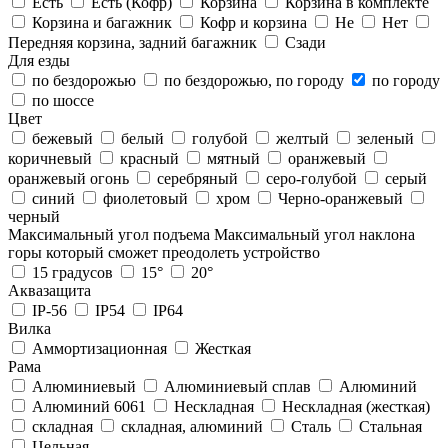
Есть
Есть (Кофр)
Корзина
Корзина в комплекте
Корзина и багажник
Кофр и корзина
Не
Нет
Передняя корзина, задний багажник
Сзади
Для езды
по бездорожью
по бездорожью, по городу
по городу
по шоссе
Цвет
бежевый
белый
голубой
желтый
зеленый
коричневый
красный
мятный
оранжевый
оранжевый огонь
серебряный
серо-голубой
серый
синий
фиолетовый
хром
Черно-оранжевый
черный
Максимальный угол подъема
Максимальный угол наклона
горы который сможет преодолеть устройство
15 градусов
15°
20°
Аквазащита
IP-56
IP54
IP64
Вилка
Аммортизационная
Жесткая
Рама
Алюминиевый
Алюминиевый сплав
Алюминий
Алюминий 6061
Нескладная
Нескладная (жесткая)
складная
складная, алюминий
Сталь
Стальная
Цельная