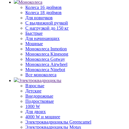
Моноколеса
Колеса 16 дюймов
Колеса 18 дюймов
Для новичков
С выдвижной ручкой
С нагрузкой до 150 кг
Быстрые
Для начинающих
Мощные
Моноколеса Inmotion
Моноколеса Kingsong
Моноколеса Gotway
Моноколеса Airwheel
Моноколеса Ninebot
Все моноколеса
Электроквадроциклы
Взрослые
Детские
Внедорожные
Подростковые
1000 W
Для двоих
4000 W и мощнее
Электроквадроциклы Greencamel
Электроквадроциклы Motax