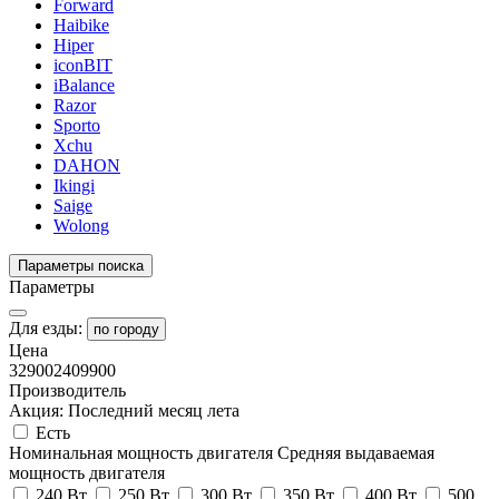
Forward
Haibike
Hiper
iconBIT
iBalance
Razor
Sporto
Xchu
DAHON
Ikingi
Saige
Wolong
Параметры поиска
Параметры
Для езды:
по городу
Цена
32900
2409900
Производитель
Акция: Последний месяц лета
Есть
Номинальная мощность двигателя
Средняя выдаваемая
мощность двигателя
240 Вт
250 Вт
300 Вт
350 Вт
400 Вт
500