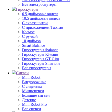
Все электроскутеры
Гироскутеры
6.5 дюймовые колеса
10.5 дюймовые колеса
С аквазащитой
С приложением ТаоТао
Космос
С ручкой
10 дюймов
Smart Balance
Гироскутеры ibalance
Гироскутеры Kiwano
Гироскутеры GT Giro
Гироскутеры Smartone
Все гироскутеры
Сигвеи
Mini Robot
Внедорожные
С сиденьем
Минисигвеи
Большие сигвеи
Детские
Mini Robot Pro
Все сигвеи