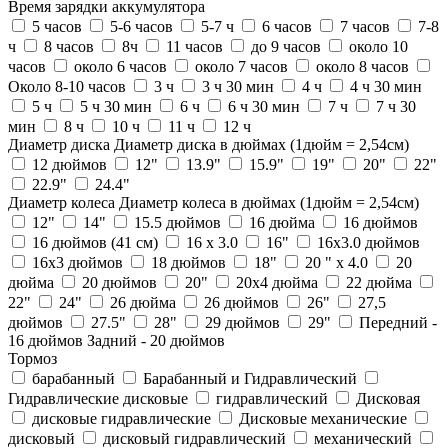
Время зарядки аккумулятора
5 часов
5-6 часов
5-7 ч
6 часов
7 часов
7-8
ч
8 часов
8ч
11 часов
до 9 часов
около 10
часов
около 6 часов
около 7 часов
около 8 часов
Около 8-10 часов
3 ч
3 ч 30 мин
4 ч
4 ч 30 мин
5 ч
5 ч 30 мин
6 ч
6 ч 30 мин
7 ч
7 ч 30
мин
8 ч
10 ч
11 ч
12 ч
Диаметр диска
Диаметр диска в дюймах (1дюйм = 2,54см)
12 дюймов
12"
13.9"
15.9"
19"
20"
22"
22.9"
24.4"
Диаметр колеса
Диаметр колеса в дюймах (1дюйм = 2,54см)
12"
14"
15.5 дюймов
16 дюйма
16 дюймов
16 дюймов (41 см)
16 х 3.0
16"
16x3.0 дюймов
16х3 дюймов
18 дюймов
18"
20 " x 4.0
20
дюйма
20 дюймов
20"
20x4 дюйма
22 дюйма
22"
24"
26 дюйма
26 дюймов
26"
27,5
дюймов
27.5"
28"
29 дюймов
29"
Передний -
16 дюймов Задний - 20 дюймов
Тормоз
барабанный
Барабанный и Гидравлический
Гидравлические дисковые
гидравлический
Дисковая
дисковые гидравлические
Дисковые механические
дисковый
дисковый гидравлический
механический