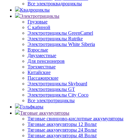
Все электроквадроциклы
Квадроциклы
Электротрициклы
Грузовые
С кабиной
Электротрициклы GreenCamel
Электротрициклы Rutrike
Электротрициклы White Siberia
Взрослые
Двухместные
Для пенсионеров
Трехместные
Китайские
Пассажирские
Электротрициклы Skyboard
Электротрициклы GT
Электротрициклы City Coco
Все электротрициклы
Гольфкары
Тяговые аккумуляторы
Тяговые свинцово-кислотные аккумуляторы
Тяговые аккумуляторы 12 Вольт
Тяговые аккумуляторы 24 Вольт
Тяговые аккумуляторы 48 Вольт