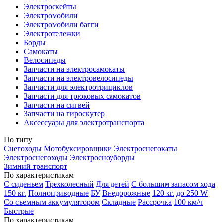
Электроскейты
Электромобили
Электромобили багги
Электротележки
Борды
Самокаты
Велосипеды
Запчасти на электросамокаты
Запчасти на электровелосипеды
Запчасти для электротрициклов
Запчасти для трюковых самокатов
Запчасти на сигвей
Запчасти на гироскутер
Аксессуары для электротранспорта
По типу
Снегоходы
Мотобуксировщики
Электроснегокаты
Электроснегоходы
Электросноуборды
Зимний транспорт
По характеристикам
С сиденьем
Трехколесный
Для детей
С большим запасом хода
150 кг.
Полноприводные
БУ
Внедорожные
120 кг.
до 250 W
Со съемным аккумулятором
Складные
Рассрочка
100 км/ч
Быстрые
По характеристикам