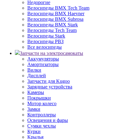
Недорогие
Велосипеды BMX Tech Team
Велосипеды BMX Haevner
Велосипеды BMX Subrosa
Велосипеды BMX Stark
Велосипеды Tech Team
Велосипеды Stark
Велосипеды РВЗ
Все велосипеды
Запчасти на электросамокаты
Аккумуляторы
Амортизаторы
Вилки
Дисплей
Запчасти для Kugoo
Зарядные устройства
Камеры
Покрышки
Мотор колесо
Замки
Контроллеры
Освещения и фары
Сумки чехлы
Курки
Крылья