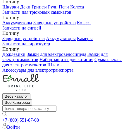
По типу
Шкурки
Деки
Грипсы
Рули
Пеги
Колеса
Запчасти для трюковых самокатов
По типу
Аккумуляторы
Зарядные устройства
Колеса
Запчасти на сигвей
По типу
Зарядные устройства
Аккумуляторы
Камеры
Запчасти на гироскутер
По типу
Дождевики
Замки для электровелосипеда
Замки для
электросамокатов
Набор защиты для катания
Сумки-чехлы
для электросамокатов
Шлемы
Аксессуары для электротранспорта
Весь каталог
Все категории
+7 (800) 551-87-08
Войти