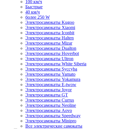
100 км/ч
Быстрые
40 км/ч
более 250 W
Электросамокаты Kugoo
Электросамокаты Xiaomi
Электросамокаты Iconbit
Электросамокаты Halten
Электросамокаты Mizar
Электросамокаты Dualton
Электросамокаты Hoverbot
Электросамокаты Ultron
Электросамокаты White Siberia
Электросамокаты Syccyba
Электросамокаты Yamato
Электросамокаты Yokamura
Электросамокаты E-twow
Электросамокаты Joyor
Электросамокаты GT
Электросамокаты Currus
Электросамокаты Neoline
Электросамокаты Aovo
Электросамокаты Speedway
Электросамокаты Minipro
Все электрические самокаты