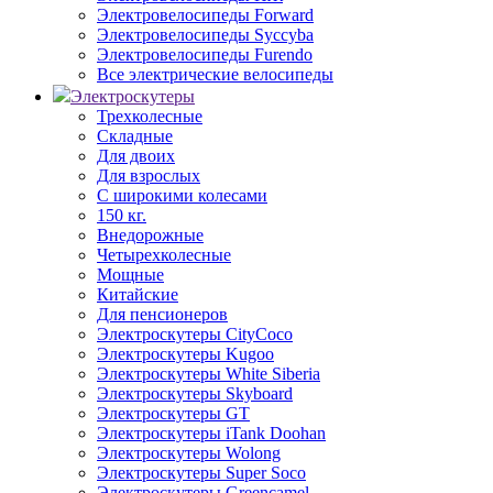
Электровелосипеды Forward
Электровелосипеды Syccyba
Электровелосипеды Furendo
Все электрические велосипеды
Электроскутеры
Трехколесные
Складные
Для двоих
Для взрослых
С широкими колесами
150 кг.
Внедорожные
Четырехколесные
Мощные
Китайские
Для пенсионеров
Электроскутеры CityCoco
Электроскутеры Kugoo
Электроскутеры White Siberia
Электроскутеры Skyboard
Электроскутеры GT
Электроскутеры iTank Doohan
Электроскутеры Wolong
Электроскутеры Super Soco
Электроскутеры Greencamel