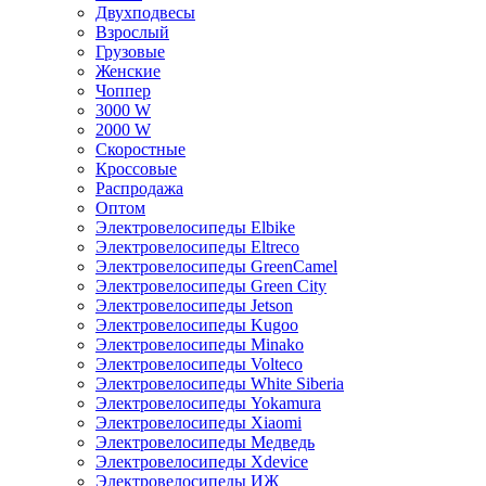
Двухподвесы
Взрослый
Грузовые
Женские
Чоппер
3000 W
2000 W
Скоростные
Кроссовые
Распродажа
Оптом
Электровелосипеды Elbike
Электровелосипеды Eltreco
Электровелосипеды GreenCamel
Электровелосипеды Green City
Электровелосипеды Jetson
Электровелосипеды Kugoo
Электровелосипеды Minako
Электровелосипеды Volteco
Электровелосипеды White Siberia
Электровелосипеды Yokamura
Электровелосипеды Xiaomi
Электровелосипеды Медведь
Электровелосипеды Xdevice
Электровелосипеды ИЖ