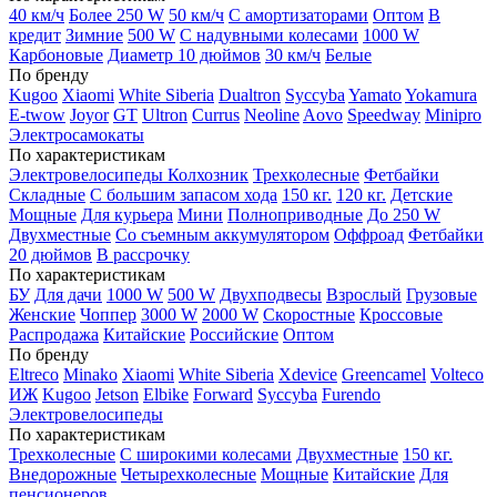
40 км/ч
Более 250 W
50 км/ч
С амортизаторами
Оптом
В
кредит
Зимние
500 W
С надувными колесами
1000 W
Карбоновые
Диаметр 10 дюймов
30 км/ч
Белые
По бренду
Kugoo
Xiaomi
White Siberia
Dualtron
Syccyba
Yamato
Yokamura
E-twow
Joyor
GT
Ultron
Currus
Neoline
Aovo
Speedway
Minipro
Электросамокаты
По характеристикам
Электровелосипеды Колхозник
Трехколесные
Фетбайки
Складные
С большим запасом хода
150 кг.
120 кг.
Детские
Мощные
Для курьера
Мини
Полноприводные
До 250 W
Двухместные
Со съемным аккумулятором
Оффроад
Фетбайки
20 дюймов
В рассрочку
По характеристикам
БУ
Для дачи
1000 W
500 W
Двухподвесы
Взрослый
Грузовые
Женские
Чоппер
3000 W
2000 W
Скоростные
Кроссовые
Распродажа
Китайские
Российские
Оптом
По бренду
Eltreco
Minako
Xiaomi
White Siberia
Xdevice
Greencamel
Volteco
ИЖ
Kugoo
Jetson
Elbike
Forward
Syccyba
Furendo
Электровелосипеды
По характеристикам
Трехколесные
С широкими колесами
Двухместные
150 кг.
Внедорожные
Четырехколесные
Мощные
Китайские
Для
пенсионеров