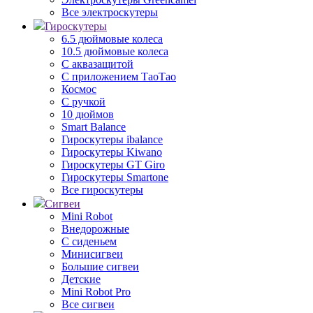
Все электроскутеры
Гироскутеры
6.5 дюймовые колеса
10.5 дюймовые колеса
С аквазащитой
С приложением ТаоТао
Космос
С ручкой
10 дюймов
Smart Balance
Гироскутеры ibalance
Гироскутеры Kiwano
Гироскутеры GT Giro
Гироскутеры Smartone
Все гироскутеры
Сигвеи
Mini Robot
Внедорожные
С сиденьем
Минисигвеи
Большие сигвеи
Детские
Mini Robot Pro
Все сигвеи