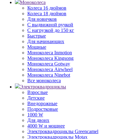
Моноколеса
Колеса 16 дюймов
Колеса 18 дюймов
Для новичков
С выдвижной ручкой
С нагрузкой до 150 кг
Быстрые
Для начинающих
Мощные
Моноколеса Inmotion
Моноколеса Kingsong
Моноколеса Gotway
Моноколеса Airwheel
Моноколеса Ninebot
Все моноколеса
Электроквадроциклы
Взрослые
Детские
Внедорожные
Подростковые
1000 W
Для двоих
4000 W и мощнее
Электроквадроциклы Greencamel
Электроквадроциклы Motax