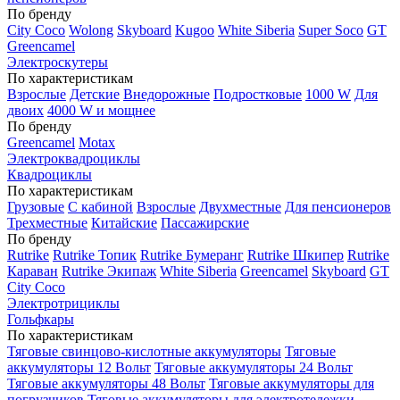
По бренду
City Coco
Wolong
Skyboard
Kugoo
White Siberia
Super Soco
GT
Greencamel
Электроскутеры
По характеристикам
Взрослые
Детские
Внедорожные
Подростковые
1000 W
Для
двоих
4000 W и мощнее
По бренду
Greencamel
Motax
Электроквадроциклы
Квадроциклы
По характеристикам
Грузовые
С кабиной
Взрослые
Двухместные
Для пенсионеров
Трехместные
Китайские
Пассажирские
По бренду
Rutrike
Rutrike Топик
Rutrike Бумеранг
Rutrike Шкипер
Rutrike
Караван
Rutrike Экипаж
White Siberia
Greencamel
Skyboard
GT
City Coco
Электротрициклы
Гольфкары
По характеристикам
Тяговые свинцово-кислотные аккумуляторы
Тяговые
аккумуляторы 12 Вольт
Тяговые аккумуляторы 24 Вольт
Тяговые аккумуляторы 48 Вольт
Тяговые аккумуляторы для
погрузчиков
Тяговые аккумуляторы для электротележки