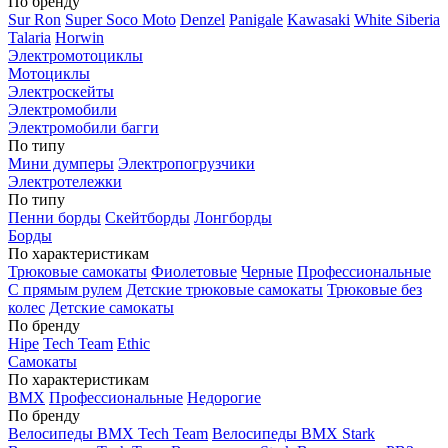
По бренду
Sur Ron
Super Soco Moto
Denzel
Panigale
Kawasaki
White Siberia
Talaria
Horwin
Электромотоциклы
Мотоциклы
Электроскейты
Электромобили
Электромобили багги
По типу
Мини думперы
Электропогрузчики
Электротележки
По типу
Пенни борды
Скейтборды
Лонгборды
Борды
По характеристикам
Трюковые самокаты
Фиолетовые
Черные
Профессиональные
С прямым рулем
Детские трюковые самокаты
Трюковые без
колес
Детские самокаты
По бренду
Hipe
Tech Team
Ethic
Самокаты
По характеристикам
BMX
Профессиональные
Недорогие
По бренду
Велосипеды BMX Tech Team
Велосипеды BMX Stark