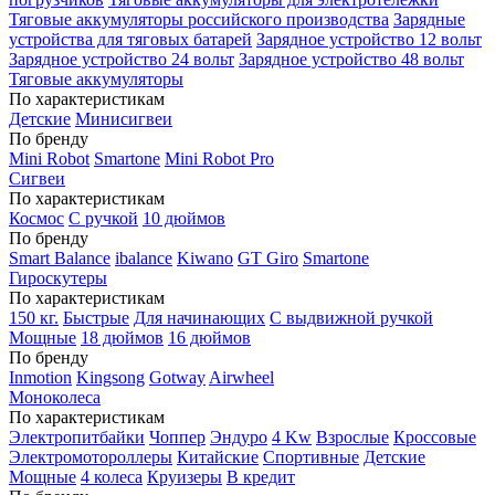
Тяговые аккумуляторы российского производства
Зарядные
устройства для тяговых батарей
Зарядное устройство 12 вольт
Зарядное устройство 24 вольт
Зарядное устройство 48 вольт
Тяговые аккумуляторы
По характеристикам
Детские
Минисигвеи
По бренду
Mini Robot
Smartone
Mini Robot Pro
Сигвеи
По характеристикам
Космос
С ручкой
10 дюймов
По бренду
Smart Balance
ibalance
Kiwano
GT Giro
Smartone
Гироскутеры
По характеристикам
150 кг.
Быстрые
Для начинающих
С выдвижной ручкой
Мощные
18 дюймов
16 дюймов
По бренду
Inmotion
Kingsong
Gotway
Airwheel
Моноколеса
По характеристикам
Электропитбайки
Чоппер
Эндуро
4 Kw
Взрослые
Кроссовые
Электромотороллеры
Китайские
Спортивные
Детские
Мощные
4 колеса
Круизеры
В кредит