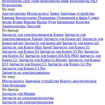
Велосипеды Tech Team
Велосипеды Stark
Велосипеды РВЗ
Велосипеды
По типу
Аккумуляторы
Мотор колесо
Замки
Зарядные устройства
Камеры
Контроллеры
Покрышки
Освещения и фары
Сумки
чехлы
Курки
Крылья
Вилки
Рули
Багажники
Колодки
Амортизаторы
Дисплей
По бренду
Запчасти для электросамокатов Kugoo
Запчасти для
электросамокатов Xiaomi
Запчасти для Kugoo m5
Запчасти для
Кugoo m4 pro
Запчасти для kugoo m4
Запчасти для kugoo m2
Запчасти для Kugoo Max Speed
Запчасти для Kugoo S1
Запчасти для Kugoo S3
Запчасти для Kugoo S3 Pro
Запчасти
для Kugoo X1
Запчасти для Kugoo HX/HX PRO
Запчасти для
Kugoo G1
Запчасти для Kugoo G-Booster
Запчасти для Kugoo
ES3
Запчасти для Kugoo C1
Запчасти для Kugoo G2 Pro
Запчасти для Kugoo C1 Pro
Запчасти на электросамокаты
По типу
Мотор-колесо
Зарядные устройства
Корпус аккумуляторов
Аккумуляторы
По бренду
Запчасти для Minako
Запчасти на электровелосипеды
Запчасти для электротрициклов