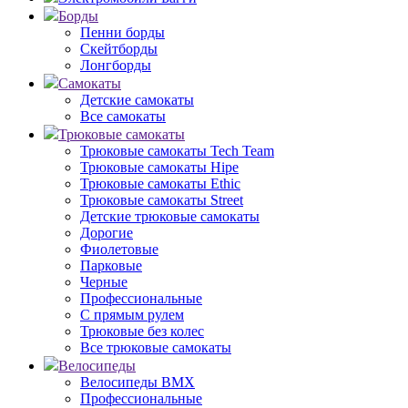
Борды
Пенни борды
Скейтборды
Лонгборды
Самокаты
Детские самокаты
Все самокаты
Трюковые самокаты
Трюковые самокаты Tech Team
Трюковые самокаты Hipe
Трюковые самокаты Ethic
Трюковые самокаты Street
Детские трюковые самокаты
Дорогие
Фиолетовые
Парковые
Черные
Профессиональные
С прямым рулем
Трюковые без колес
Все трюковые самокаты
Велосипеды
Велосипеды BMX
Профессиональные