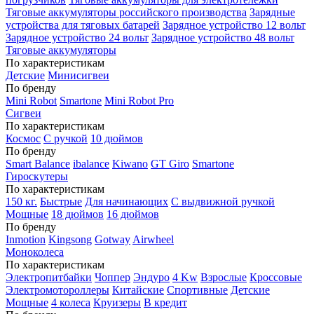
Тяговые аккумуляторы российского производства
Зарядные
устройства для тяговых батарей
Зарядное устройство 12 вольт
Зарядное устройство 24 вольт
Зарядное устройство 48 вольт
Тяговые аккумуляторы
По характеристикам
Детские
Минисигвеи
По бренду
Mini Robot
Smartone
Mini Robot Pro
Сигвеи
По характеристикам
Космос
С ручкой
10 дюймов
По бренду
Smart Balance
ibalance
Kiwano
GT Giro
Smartone
Гироскутеры
По характеристикам
150 кг.
Быстрые
Для начинающих
С выдвижной ручкой
Мощные
18 дюймов
16 дюймов
По бренду
Inmotion
Kingsong
Gotway
Airwheel
Моноколеса
По характеристикам
Электропитбайки
Чоппер
Эндуро
4 Kw
Взрослые
Кроссовые
Электромотороллеры
Китайские
Спортивные
Детские
Мощные
4 колеса
Круизеры
В кредит