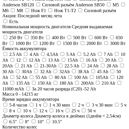
Anderson SB120
Силовой разъём Anderson SB50
M5
M6
M8
Нож F1
Нож Т1-Т2
Силовой разъём
Акция: Последний месяц лета
Есть
Номинальная мощность двигателя
Средняя выдаваемая
мощность двигателя
250 Вт
350 Вт
400 Вт
500 Вт
600 Вт
650
Вт
1000 Вт
1200 Вт
1500 Вт
2000 Вт
3000 Вт
Ёмкость аккумулятора
2.5 Ah
4 Ah
4,5Ah
5 Ah
5.2 Ah
7 Ah
10
Ah
12
12 Ah
13 Ah
15Ah
16 Ah
20 Ah
20Ah
21 Ah
21-30Ah
22.5 Ah
24 Ah
28 Ah
30 Ah
30Ah
32 Ah
32Ah
38 Ah
45 Ah
50
Ah
52 Ah
55 Ah
80 Ah
100 Ah
105Ah
120
Ah
135 Ah
150 Ah
180 Ah
200Ah
210 Ah
11000 mAh
За 20 часов разряда (С20) -52 Ah
Масса
0
-
14215
кг
Время зарядки аккумулятора
5-8 часов
1 ч
1 ч 30 мин
2 ч
3 ч 30 мин
5 ч
8 ч
10 ч
12 ч
16 ч
25 ч
50 ч
Диаметр колеса
Диаметр колеса в дюймах (1дюйм = 2,54см)
6.5"
8"
10"
10.5"
Количество колес