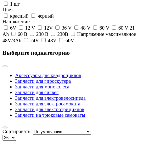
1 шт
Цвет
красный
черный
Напряжение
6V
12 V
12V
36 V
48 V
60 V
60 V 21
Ah
60 В
230 В
230В
Напряжение максимальное
48V/3Ah
24V
48V
60V
Выберите подкатегорию
Аксессуары для квадроциклов
Запчасти для гироскутера
Запчасти для моноколеса
Запчасти для сигвея
Запчасти для электровелосипеда
Запчасти для электросамоката
Запчасти для электротрициклов
Запчасти на трюковые самокаты
Сортировать: