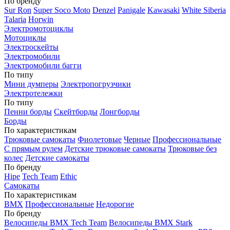
По бренду
Sur Ron
Super Soco Moto
Denzel
Panigale
Kawasaki
White Siberia
Talaria
Horwin
Электромотоциклы
Мотоциклы
Электроскейты
Электромобили
Электромобили багги
По типу
Мини думперы
Электропогрузчики
Электротележки
По типу
Пенни борды
Скейтборды
Лонгборды
Борды
По характеристикам
Трюковые самокаты
Фиолетовые
Черные
Профессиональные
С прямым рулем
Детские трюковые самокаты
Трюковые без
колес
Детские самокаты
По бренду
Hipe
Tech Team
Ethic
Самокаты
По характеристикам
BMX
Профессиональные
Недорогие
По бренду
Велосипеды BMX Tech Team
Велосипеды BMX Stark