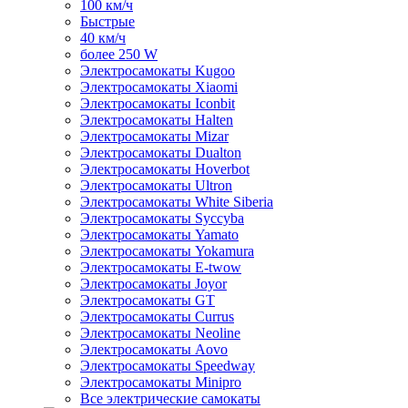
100 км/ч
Быстрые
40 км/ч
более 250 W
Электросамокаты Kugoo
Электросамокаты Xiaomi
Электросамокаты Iconbit
Электросамокаты Halten
Электросамокаты Mizar
Электросамокаты Dualton
Электросамокаты Hoverbot
Электросамокаты Ultron
Электросамокаты White Siberia
Электросамокаты Syccyba
Электросамокаты Yamato
Электросамокаты Yokamura
Электросамокаты E-twow
Электросамокаты Joyor
Электросамокаты GT
Электросамокаты Currus
Электросамокаты Neoline
Электросамокаты Aovo
Электросамокаты Speedway
Электросамокаты Minipro
Все электрические самокаты