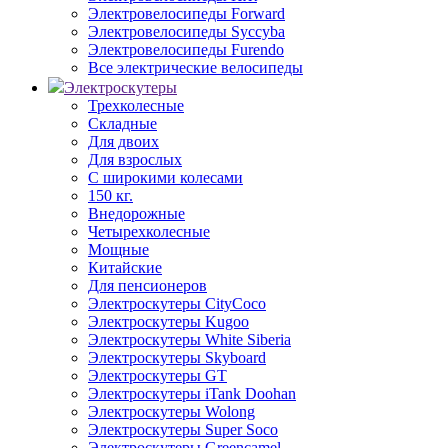
Электровелосипеды Forward
Электровелосипеды Syccyba
Электровелосипеды Furendo
Все электрические велосипеды
Электроскутеры
Трехколесные
Складные
Для двоих
Для взрослых
С широкими колесами
150 кг.
Внедорожные
Четырехколесные
Мощные
Китайские
Для пенсионеров
Электроскутеры CityCoco
Электроскутеры Kugoo
Электроскутеры White Siberia
Электроскутеры Skyboard
Электроскутеры GT
Электроскутеры iTank Doohan
Электроскутеры Wolong
Электроскутеры Super Soco
Электроскутеры Greencamel