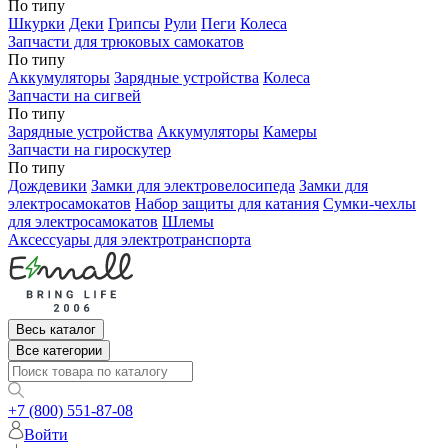
По типу
Шкурки
Деки
Грипсы
Рули
Пеги
Колеса
Запчасти для трюковых самокатов
По типу
Аккумуляторы
Зарядные устройства
Колеса
Запчасти на сигвей
По типу
Зарядные устройства
Аккумуляторы
Камеры
Запчасти на гироскутер
По типу
Дождевики
Замки для электровелосипеда
Замки для
электросамокатов
Набор защиты для катания
Сумки-чехлы
для электросамокатов
Шлемы
Аксессуары для электротранспорта
Весь каталог
Все категории
+7 (800) 551-87-08
Войти