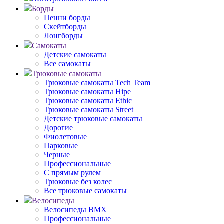
Борды
Пенни борды
Скейтборды
Лонгборды
Самокаты
Детские самокаты
Все самокаты
Трюковые самокаты
Трюковые самокаты Tech Team
Трюковые самокаты Hipe
Трюковые самокаты Ethic
Трюковые самокаты Street
Детские трюковые самокаты
Дорогие
Фиолетовые
Парковые
Черные
Профессиональные
С прямым рулем
Трюковые без колес
Все трюковые самокаты
Велосипеды
Велосипеды BMX
Профессиональные