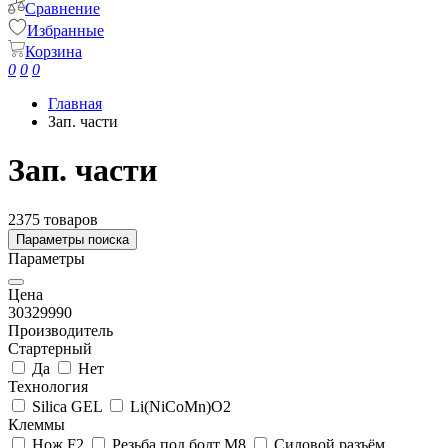
Сравнение
Избранные
Корзина
0
0
0
Главная
Зап. части
Зап. части
2375 товаров
Параметры поиска
Параметры
Цена
30
329990
Производитель
Стартерный
Да
Нет
Технология
Silica GEL
Li(NiCoMn)O2
Клеммы
Нож F2
Резьба под болт M8
Силовой разъём