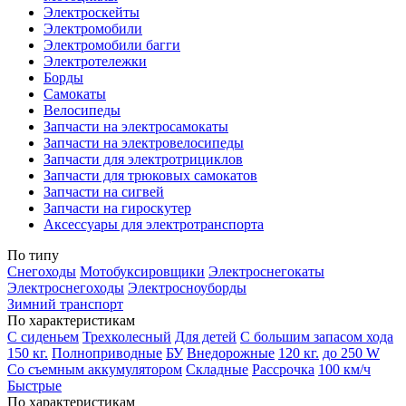
Электроскейты
Электромобили
Электромобили багги
Электротележки
Борды
Самокаты
Велосипеды
Запчасти на электросамокаты
Запчасти на электровелосипеды
Запчасти для электротрициклов
Запчасти для трюковых самокатов
Запчасти на сигвей
Запчасти на гироскутер
Аксессуары для электротранспорта
По типу
Снегоходы
Мотобуксировщики
Электроснегокаты
Электроснегоходы
Электросноуборды
Зимний транспорт
По характеристикам
С сиденьем
Трехколесный
Для детей
С большим запасом хода
150 кг.
Полноприводные
БУ
Внедорожные
120 кг.
до 250 W
Со съемным аккумулятором
Складные
Рассрочка
100 км/ч
Быстрые
По характеристикам