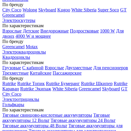
По бренду
City Coco
Wolong
Skyboard
Kugoo
White Siberia
Super Soco
GT
Greencamel
Электроскутеры
По характеристикам
Взрослые
Детские
Внедорожные
Подростковые
1000 W
Для
двоих
4000 W и мощнее
По бренду
Greencamel
Motax
Электроквадроциклы
Квадроциклы
По характеристикам
Грузовые
С кабиной
Взрослые
Двухместные
Для пенсионеров
Трехместные
Китайские
Пассажирские
По бренду
Rutrike
Rutrike Топик
Rutrike Бумеранг
Rutrike Шкипер
Rutrike
Караван
Rutrike Экипаж
White Siberia
Greencamel
Skyboard
GT
City Coco
Электротрициклы
Гольфкары
По характеристикам
Тяговые свинцово-кислотные аккумуляторы
Тяговые
аккумуляторы 12 Вольт
Тяговые аккумуляторы 24 Вольт
Тяговые аккумуляторы 48 Вольт
Тяговые аккумуляторы для
погрузчиков
Тяговые аккумуляторы для электротележки