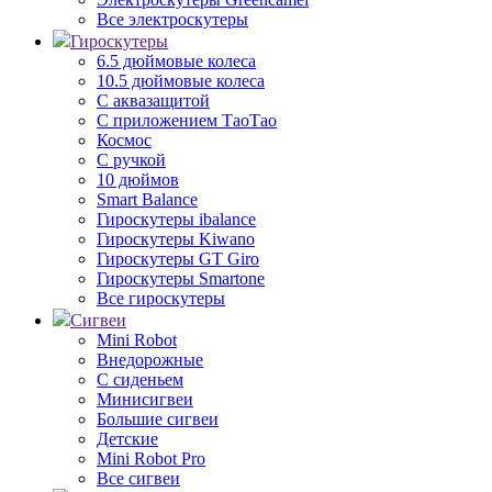
Все электроскутеры
Гироскутеры
6.5 дюймовые колеса
10.5 дюймовые колеса
С аквазащитой
С приложением ТаоТао
Космос
С ручкой
10 дюймов
Smart Balance
Гироскутеры ibalance
Гироскутеры Kiwano
Гироскутеры GT Giro
Гироскутеры Smartone
Все гироскутеры
Сигвеи
Mini Robot
Внедорожные
С сиденьем
Минисигвеи
Большие сигвеи
Детские
Mini Robot Pro
Все сигвеи