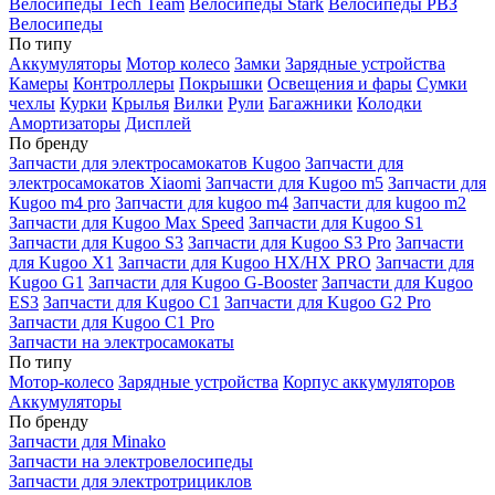
Велосипеды Tech Team
Велосипеды Stark
Велосипеды РВЗ
Велосипеды
По типу
Аккумуляторы
Мотор колесо
Замки
Зарядные устройства
Камеры
Контроллеры
Покрышки
Освещения и фары
Сумки
чехлы
Курки
Крылья
Вилки
Рули
Багажники
Колодки
Амортизаторы
Дисплей
По бренду
Запчасти для электросамокатов Kugoo
Запчасти для
электросамокатов Xiaomi
Запчасти для Kugoo m5
Запчасти для
Кugoo m4 pro
Запчасти для kugoo m4
Запчасти для kugoo m2
Запчасти для Kugoo Max Speed
Запчасти для Kugoo S1
Запчасти для Kugoo S3
Запчасти для Kugoo S3 Pro
Запчасти
для Kugoo X1
Запчасти для Kugoo HX/HX PRO
Запчасти для
Kugoo G1
Запчасти для Kugoo G-Booster
Запчасти для Kugoo
ES3
Запчасти для Kugoo C1
Запчасти для Kugoo G2 Pro
Запчасти для Kugoo C1 Pro
Запчасти на электросамокаты
По типу
Мотор-колесо
Зарядные устройства
Корпус аккумуляторов
Аккумуляторы
По бренду
Запчасти для Minako
Запчасти на электровелосипеды
Запчасти для электротрициклов