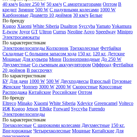
40 км/ч
Более 250 W
50 км/ч
С амортизаторами
Оптом
В
кредит
Зимние
500 W
С надувными колесами
1000 W
Карбоновые
Диаметр 10 дюймов
30 км/ч
Белые
По бренду
Kugoo
Xiaomi
White Siberia
Dualtron
Syccyba
Yamato
Yokamura
E-twow
Joyor
GT
Ultron
Currus
Neoline
Aovo
Speedway
Minipro
Электросамокаты
По характеристикам
Электровелосипеды Колхозник
Трехколесные
Фетбайки
Складные
С большим запасом хода
150 кг.
120 кг.
Детские
Мощные
Для курьера
Мини
Полноприводные
До 250 W
Двухместные
Со съемным аккумулятором
Оффроад
Фетбайки
20 дюймов
В рассрочку
По характеристикам
БУ
Для дачи
1000 W
500 W
Двухподвесы
Взрослый
Грузовые
Женские
Чоппер
3000 W
2000 W
Скоростные
Кроссовые
Распродажа
Китайские
Российские
Оптом
По бренду
Eltreco
Minako
Xiaomi
White Siberia
Xdevice
Greencamel
Volteco
ИЖ
Kugoo
Jetson
Elbike
Forward
Syccyba
Furendo
Электровелосипеды
По характеристикам
Трехколесные
С широкими колесами
Двухместные
150 кг.
Внедорожные
Четырехколесные
Мощные
Китайские
Для
пенсионеров