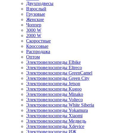
Двухподвесы
Взрослый
Грузовые
Женские
Чоппер
3000 W
2000 W
Скоростные
Кроссовые
Распродажа
Оптом
Электровелосипеды Elbike
Электровелосипеды Eltreco
Электровелосипеды GreenCamel
Электровелосипеды Green City
Электровелосипеды Jetson
Электровелосипеды Kugoo
Электровелосипеды Minako
Электровелосипеды Volteco
Электровелосипеды White Siberia
Электровелосипеды Yokamura
Электровелосипеды Xiaomi
Электровелосипеды Медведь
Электровелосипеды Xdevice
Электровелосипеды ИЖ