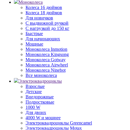
Моноколеса
Колеса 16 дюймов
Колеса 18 дюймов
Для новичков
С выдвижной ручкой
С нагрузкой до 150 кг
Быстрые
Для начинающих
Мощные
Моноколеса Inmotion
Моноколеса Kingsong
Моноколеса Gotway
Моноколеса Airwheel
Моноколеса Ninebot
Все моноколеса
Электроквадроциклы
Взрослые
Детские
Внедорожные
Подростковые
1000 W
Для двоих
4000 W и мощнее
Электроквадроциклы Greencamel
Электроквадроциклы Motax