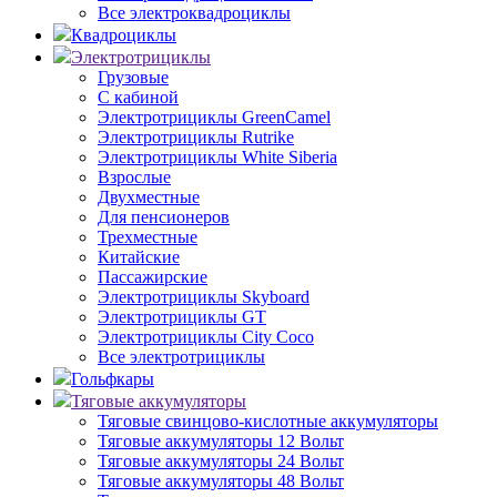
Все электроквадроциклы
Квадроциклы
Электротрициклы
Грузовые
С кабиной
Электротрициклы GreenCamel
Электротрициклы Rutrike
Электротрициклы White Siberia
Взрослые
Двухместные
Для пенсионеров
Трехместные
Китайские
Пассажирские
Электротрициклы Skyboard
Электротрициклы GT
Электротрициклы City Coco
Все электротрициклы
Гольфкары
Тяговые аккумуляторы
Тяговые свинцово-кислотные аккумуляторы
Тяговые аккумуляторы 12 Вольт
Тяговые аккумуляторы 24 Вольт
Тяговые аккумуляторы 48 Вольт