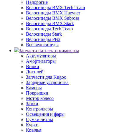
Недорогие
Велосипеды BMX Tech Team
Велосипеды BMX Haevner
Велосипеды BMX Subrosa
Велосипеды BMX Stark
Велосипеды Tech Team
Велосипеды Stark
Велосипеды РВЗ
Все велосипеды
Запчасти на электросамокаты
Аккумуляторы
Амортизаторы
Вилки
Дисплей
Запчасти для Kugoo
Зарядные устройства
Камеры
Покрышки
Мотор колесо
Замки
Контроллеры
Освещения и фары
Сумки чехлы
Курки
Крылья