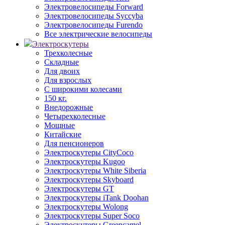
Электровелосипеды Forward
Электровелосипеды Syccyba
Электровелосипеды Furendo
Все электрические велосипеды
Электроскутеры
Трехколесные
Складные
Для двоих
Для взрослых
С широкими колесами
150 кг.
Внедорожные
Четырехколесные
Мощные
Китайские
Для пенсионеров
Электроскутеры CityCoco
Электроскутеры Kugoo
Электроскутеры White Siberia
Электроскутеры Skyboard
Электроскутеры GT
Электроскутеры iTank Doohan
Электроскутеры Wolong
Электроскутеры Super Soco
Электроскутеры Greencamel