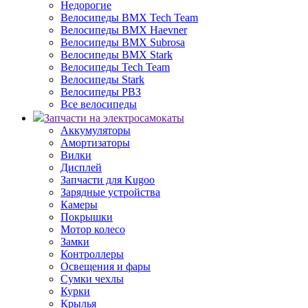
Недорогие
Велосипеды BMX Tech Team
Велосипеды BMX Haevner
Велосипеды BMX Subrosa
Велосипеды BMX Stark
Велосипеды Tech Team
Велосипеды Stark
Велосипеды РВЗ
Все велосипеды
Запчасти на электросамокаты
Аккумуляторы
Амортизаторы
Вилки
Дисплей
Запчасти для Kugoo
Зарядные устройства
Камеры
Покрышки
Мотор колесо
Замки
Контроллеры
Освещения и фары
Сумки чехлы
Курки
Крылья