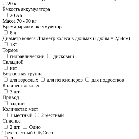
-
220
кг
Ёмкость аккумулятора
20 Ah
Масса
70
-
90
кг
Время зарядки аккумулятора
8 ч
Диаметр колеса
Диаметр колеса в дюймах (1дюйм = 2,54см)
18"
Тормоз
гидравлический
дисковый
Складной
нет
Возрастная группа
для взрослых
для пенсионеров
для подростков
Количество колес
3 шт
Привод
задний
Количество мест
1-местный
2-местный
Сиденье
2 шт.
Одно
Трехколесный CityCoco
Да