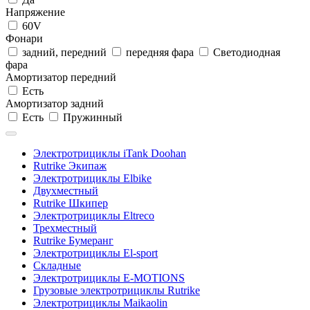
Напряжение
60V
Фонари
задний, передний
передняя фара
Светодиодная
фара
Амортизатор передний
Есть
Амортизатор задний
Есть
Пружинный
Электротрициклы iTank Doohan
Rutrike Экипаж
Электротрициклы Elbike
Двухместный
Rutrike Шкипер
Электротрициклы Eltreco
Трехместный
Rutrike Бумеранг
Электротрициклы El-sport
Складные
Электротрициклы E-MOTIONS
Грузовые электротрициклы Rutrike
Электротрициклы Maikaolin