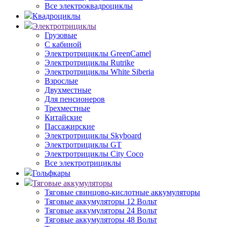
Все электроквадроциклы
Квадроциклы
Электротрициклы
Грузовые
С кабиной
Электротрициклы GreenCamel
Электротрициклы Rutrike
Электротрициклы White Siberia
Взрослые
Двухместные
Для пенсионеров
Трехместные
Китайские
Пассажирские
Электротрициклы Skyboard
Электротрициклы GT
Электротрициклы City Coco
Все электротрициклы
Гольфкары
Тяговые аккумуляторы
Тяговые свинцово-кислотные аккумуляторы
Тяговые аккумуляторы 12 Вольт
Тяговые аккумуляторы 24 Вольт
Тяговые аккумуляторы 48 Вольт