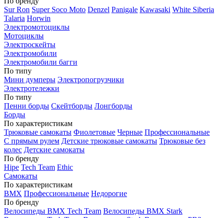
По бренду
Sur Ron
Super Soco Moto
Denzel
Panigale
Kawasaki
White Siberia
Talaria
Horwin
Электромотоциклы
Мотоциклы
Электроскейты
Электромобили
Электромобили багги
По типу
Мини думперы
Электропогрузчики
Электротележки
По типу
Пенни борды
Скейтборды
Лонгборды
Борды
По характеристикам
Трюковые самокаты
Фиолетовые
Черные
Профессиональные
С прямым рулем
Детские трюковые самокаты
Трюковые без
колес
Детские самокаты
По бренду
Hipe
Tech Team
Ethic
Самокаты
По характеристикам
BMX
Профессиональные
Недорогие
По бренду
Велосипеды BMX Tech Team
Велосипеды BMX Stark