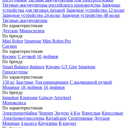
Тяговые аккумуляторы российского производства
Зарядные
устройства для тяговых батарей
Зарядное устройство 12 вольт
Зарядное устройство 24 вольт
Зарядное устройство 48 вольт
Тяговые аккумуляторы
По характеристикам
Детские
Минисигвеи
По бренду
Mini Robot
Smartone
Mini Robot Pro
Сигвеи
По характеристикам
Космос
С ручкой
10 дюймов
По бренду
Smart Balance
ibalance
Kiwano
GT Giro
Smartone
Гироскутеры
По характеристикам
150 кг.
Быстрые
Для начинающих
С выдвижной ручкой
Мощные
18 дюймов
16 дюймов
По бренду
Inmotion
Kingsong
Gotway
Airwheel
Моноколеса
По характеристикам
Электропитбайки
Чоппер
Эндуро
4 Kw
Взрослые
Кроссовые
Электромотороллеры
Китайские
Спортивные
Детские
Мощные
4 колеса
Круизеры
В кредит