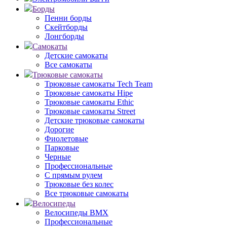
Борды
Пенни борды
Скейтборды
Лонгборды
Самокаты
Детские самокаты
Все самокаты
Трюковые самокаты
Трюковые самокаты Tech Team
Трюковые самокаты Hipe
Трюковые самокаты Ethic
Трюковые самокаты Street
Детские трюковые самокаты
Дорогие
Фиолетовые
Парковые
Черные
Профессиональные
С прямым рулем
Трюковые без колес
Все трюковые самокаты
Велосипеды
Велосипеды BMX
Профессиональные