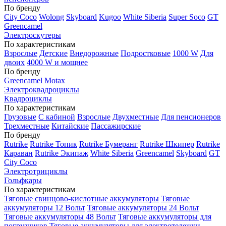
По бренду
City Coco
Wolong
Skyboard
Kugoo
White Siberia
Super Soco
GT
Greencamel
Электроскутеры
По характеристикам
Взрослые
Детские
Внедорожные
Подростковые
1000 W
Для
двоих
4000 W и мощнее
По бренду
Greencamel
Motax
Электроквадроциклы
Квадроциклы
По характеристикам
Грузовые
С кабиной
Взрослые
Двухместные
Для пенсионеров
Трехместные
Китайские
Пассажирские
По бренду
Rutrike
Rutrike Топик
Rutrike Бумеранг
Rutrike Шкипер
Rutrike
Караван
Rutrike Экипаж
White Siberia
Greencamel
Skyboard
GT
City Coco
Электротрициклы
Гольфкары
По характеристикам
Тяговые свинцово-кислотные аккумуляторы
Тяговые
аккумуляторы 12 Вольт
Тяговые аккумуляторы 24 Вольт
Тяговые аккумуляторы 48 Вольт
Тяговые аккумуляторы для
погрузчиков
Тяговые аккумуляторы для электротележки