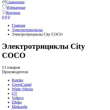
Сравнение
Избранные
Корзина
0
0
0
Главная
Электротрициклы
Электротрициклы City COCO
Электротрициклы City
COCO
13 товаров
Производители
Rutrike
GreenCamel
White Siberia
GT
Volteco
Elbike
Maikaolin