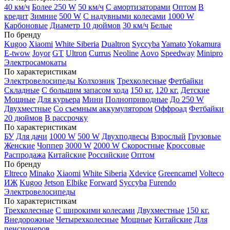
40 км/ч
Более 250 W
50 км/ч
С амортизаторами
Оптом
В
кредит
Зимние
500 W
С надувными колесами
1000 W
Карбоновые
Диаметр 10 дюймов
30 км/ч
Белые
По бренду
Kugoo
Xiaomi
White Siberia
Dualtron
Syccyba
Yamato
Yokamura
E-twow
Joyor
GT
Ultron
Currus
Neoline
Aovo
Speedway
Minipro
Электросамокаты
По характеристикам
Электровелосипеды Колхозник
Трехколесные
Фетбайки
Складные
С большим запасом хода
150 кг.
120 кг.
Детские
Мощные
Для курьера
Мини
Полноприводные
До 250 W
Двухместные
Со съемным аккумулятором
Оффроад
Фетбайки
20 дюймов
В рассрочку
По характеристикам
БУ
Для дачи
1000 W
500 W
Двухподвесы
Взрослый
Грузовые
Женские
Чоппер
3000 W
2000 W
Скоростные
Кроссовые
Распродажа
Китайские
Российские
Оптом
По бренду
Eltreco
Minako
Xiaomi
White Siberia
Xdevice
Greencamel
Volteco
ИЖ
Kugoo
Jetson
Elbike
Forward
Syccyba
Furendo
Электровелосипеды
По характеристикам
Трехколесные
С широкими колесами
Двухместные
150 кг.
Внедорожные
Четырехколесные
Мощные
Китайские
Для
пенсионеров