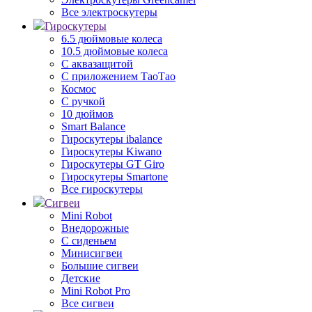
Все электроскутеры
Гироскутеры
6.5 дюймовые колеса
10.5 дюймовые колеса
С аквазащитой
С приложением ТаоТао
Космос
С ручкой
10 дюймов
Smart Balance
Гироскутеры ibalance
Гироскутеры Kiwano
Гироскутеры GT Giro
Гироскутеры Smartone
Все гироскутеры
Сигвеи
Mini Robot
Внедорожные
С сиденьем
Минисигвеи
Большие сигвеи
Детские
Mini Robot Pro
Все сигвеи