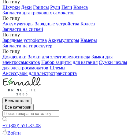
По типу
Шкурки
Деки
Грипсы
Рули
Пеги
Колеса
Запчасти для трюковых самокатов
По типу
Аккумуляторы
Зарядные устройства
Колеса
Запчасти на сигвей
По типу
Зарядные устройства
Аккумуляторы
Камеры
Запчасти на гироскутер
По типу
Дождевики
Замки для электровелосипеда
Замки для
электросамокатов
Набор защиты для катания
Сумки-чехлы
для электросамокатов
Шлемы
Аксессуары для электротранспорта
Весь каталог
Все категории
+7 (800) 551-87-08
Войти