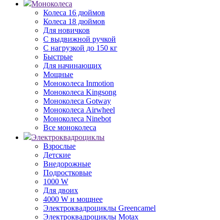
Моноколеса
Колеса 16 дюймов
Колеса 18 дюймов
Для новичков
С выдвижной ручкой
С нагрузкой до 150 кг
Быстрые
Для начинающих
Мощные
Моноколеса Inmotion
Моноколеса Kingsong
Моноколеса Gotway
Моноколеса Airwheel
Моноколеса Ninebot
Все моноколеса
Электроквадроциклы
Взрослые
Детские
Внедорожные
Подростковые
1000 W
Для двоих
4000 W и мощнее
Электроквадроциклы Greencamel
Электроквадроциклы Motax