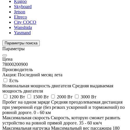
Kugoo
Skyboard
Jetson
Eltreco
City COCO
Wanshida
Yasmand
Параметры поиска
Параметры
Цена
78000
200900
Производитель
Акция: Последний месяц лета
Есть
Номинальная мощность двигателя
Средняя выдаваемая
мощность двигателя
1200 Вт
1500 Вт
2000 Вт
3000 Вт
Пробег на одном заряде
Средняя преодолеваемая дистанция
при умеренной езде (без резких ускорений и торможений) по
ровной дороге.
0
-
60
км
Максимальная скорость
Скорость, которую сможет развить
устройство на ровной прямой дороге.
35
-
60
км/ч
Максимальная нагрузка
Максимальный вес пассажира
180