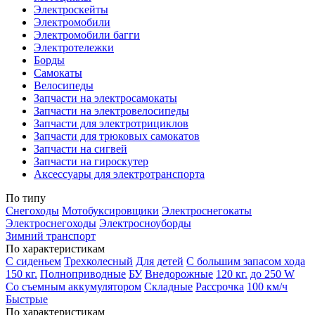
Электроскейты
Электромобили
Электромобили багги
Электротележки
Борды
Самокаты
Велосипеды
Запчасти на электросамокаты
Запчасти на электровелосипеды
Запчасти для электротрициклов
Запчасти для трюковых самокатов
Запчасти на сигвей
Запчасти на гироскутер
Аксессуары для электротранспорта
По типу
Снегоходы
Мотобуксировщики
Электроснегокаты
Электроснегоходы
Электросноуборды
Зимний транспорт
По характеристикам
С сиденьем
Трехколесный
Для детей
С большим запасом хода
150 кг.
Полноприводные
БУ
Внедорожные
120 кг.
до 250 W
Со съемным аккумулятором
Складные
Рассрочка
100 км/ч
Быстрые
По характеристикам