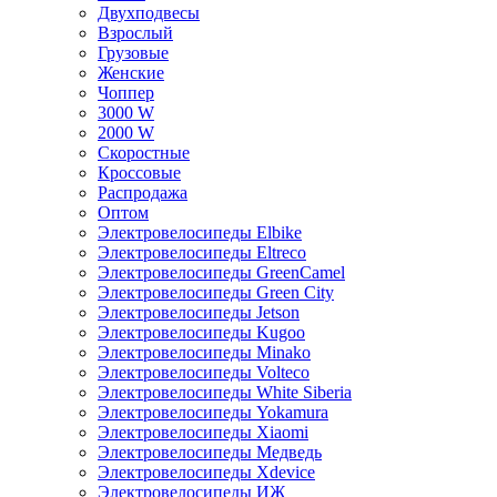
Двухподвесы
Взрослый
Грузовые
Женские
Чоппер
3000 W
2000 W
Скоростные
Кроссовые
Распродажа
Оптом
Электровелосипеды Elbike
Электровелосипеды Eltreco
Электровелосипеды GreenCamel
Электровелосипеды Green City
Электровелосипеды Jetson
Электровелосипеды Kugoo
Электровелосипеды Minako
Электровелосипеды Volteco
Электровелосипеды White Siberia
Электровелосипеды Yokamura
Электровелосипеды Xiaomi
Электровелосипеды Медведь
Электровелосипеды Xdevice
Электровелосипеды ИЖ