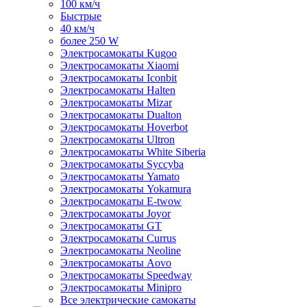
100 км/ч
Быстрые
40 км/ч
более 250 W
Электросамокаты Kugoo
Электросамокаты Xiaomi
Электросамокаты Iconbit
Электросамокаты Halten
Электросамокаты Mizar
Электросамокаты Dualton
Электросамокаты Hoverbot
Электросамокаты Ultron
Электросамокаты White Siberia
Электросамокаты Syccyba
Электросамокаты Yamato
Электросамокаты Yokamura
Электросамокаты E-twow
Электросамокаты Joyor
Электросамокаты GT
Электросамокаты Currus
Электросамокаты Neoline
Электросамокаты Aovo
Электросамокаты Speedway
Электросамокаты Minipro
Все электрические самокаты