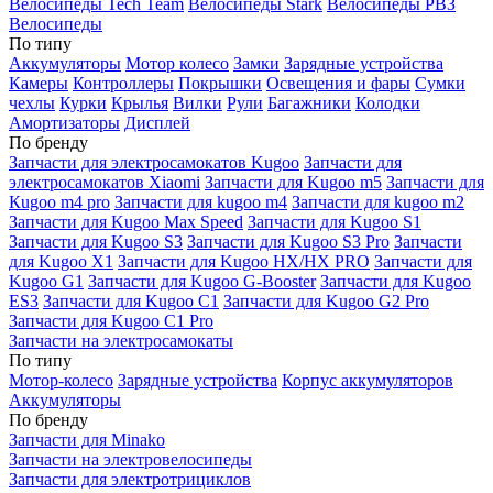
Велосипеды Tech Team
Велосипеды Stark
Велосипеды РВЗ
Велосипеды
По типу
Аккумуляторы
Мотор колесо
Замки
Зарядные устройства
Камеры
Контроллеры
Покрышки
Освещения и фары
Сумки
чехлы
Курки
Крылья
Вилки
Рули
Багажники
Колодки
Амортизаторы
Дисплей
По бренду
Запчасти для электросамокатов Kugoo
Запчасти для
электросамокатов Xiaomi
Запчасти для Kugoo m5
Запчасти для
Кugoo m4 pro
Запчасти для kugoo m4
Запчасти для kugoo m2
Запчасти для Kugoo Max Speed
Запчасти для Kugoo S1
Запчасти для Kugoo S3
Запчасти для Kugoo S3 Pro
Запчасти
для Kugoo X1
Запчасти для Kugoo HX/HX PRO
Запчасти для
Kugoo G1
Запчасти для Kugoo G-Booster
Запчасти для Kugoo
ES3
Запчасти для Kugoo C1
Запчасти для Kugoo G2 Pro
Запчасти для Kugoo C1 Pro
Запчасти на электросамокаты
По типу
Мотор-колесо
Зарядные устройства
Корпус аккумуляторов
Аккумуляторы
По бренду
Запчасти для Minako
Запчасти на электровелосипеды
Запчасти для электротрициклов