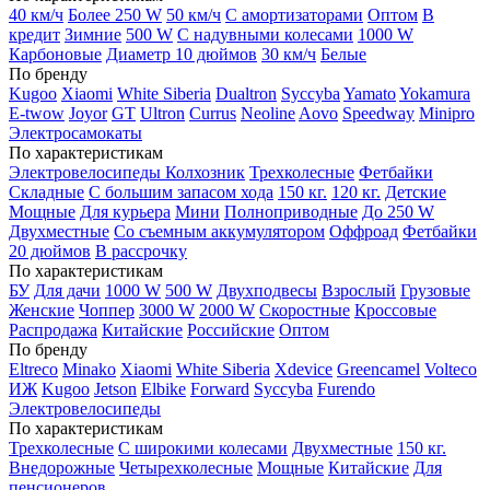
40 км/ч
Более 250 W
50 км/ч
С амортизаторами
Оптом
В
кредит
Зимние
500 W
С надувными колесами
1000 W
Карбоновые
Диаметр 10 дюймов
30 км/ч
Белые
По бренду
Kugoo
Xiaomi
White Siberia
Dualtron
Syccyba
Yamato
Yokamura
E-twow
Joyor
GT
Ultron
Currus
Neoline
Aovo
Speedway
Minipro
Электросамокаты
По характеристикам
Электровелосипеды Колхозник
Трехколесные
Фетбайки
Складные
С большим запасом хода
150 кг.
120 кг.
Детские
Мощные
Для курьера
Мини
Полноприводные
До 250 W
Двухместные
Со съемным аккумулятором
Оффроад
Фетбайки
20 дюймов
В рассрочку
По характеристикам
БУ
Для дачи
1000 W
500 W
Двухподвесы
Взрослый
Грузовые
Женские
Чоппер
3000 W
2000 W
Скоростные
Кроссовые
Распродажа
Китайские
Российские
Оптом
По бренду
Eltreco
Minako
Xiaomi
White Siberia
Xdevice
Greencamel
Volteco
ИЖ
Kugoo
Jetson
Elbike
Forward
Syccyba
Furendo
Электровелосипеды
По характеристикам
Трехколесные
С широкими колесами
Двухместные
150 кг.
Внедорожные
Четырехколесные
Мощные
Китайские
Для
пенсионеров