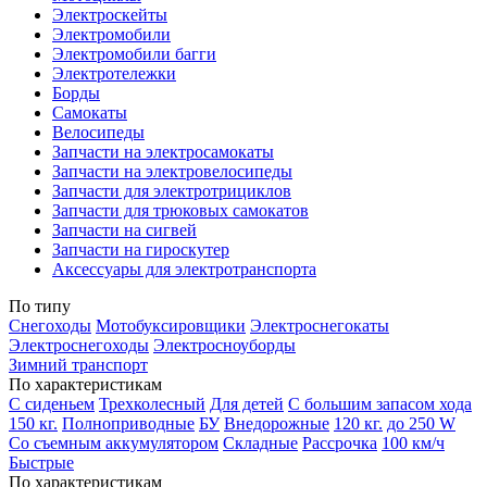
Электроскейты
Электромобили
Электромобили багги
Электротележки
Борды
Самокаты
Велосипеды
Запчасти на электросамокаты
Запчасти на электровелосипеды
Запчасти для электротрициклов
Запчасти для трюковых самокатов
Запчасти на сигвей
Запчасти на гироскутер
Аксессуары для электротранспорта
По типу
Снегоходы
Мотобуксировщики
Электроснегокаты
Электроснегоходы
Электросноуборды
Зимний транспорт
По характеристикам
С сиденьем
Трехколесный
Для детей
С большим запасом хода
150 кг.
Полноприводные
БУ
Внедорожные
120 кг.
до 250 W
Со съемным аккумулятором
Складные
Рассрочка
100 км/ч
Быстрые
По характеристикам