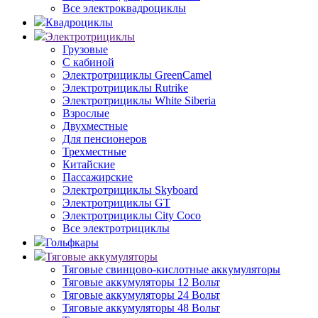
Все электроквадроциклы
Квадроциклы
Электротрициклы
Грузовые
С кабиной
Электротрициклы GreenCamel
Электротрициклы Rutrike
Электротрициклы White Siberia
Взрослые
Двухместные
Для пенсионеров
Трехместные
Китайские
Пассажирские
Электротрициклы Skyboard
Электротрициклы GT
Электротрициклы City Coco
Все электротрициклы
Гольфкары
Тяговые аккумуляторы
Тяговые свинцово-кислотные аккумуляторы
Тяговые аккумуляторы 12 Вольт
Тяговые аккумуляторы 24 Вольт
Тяговые аккумуляторы 48 Вольт