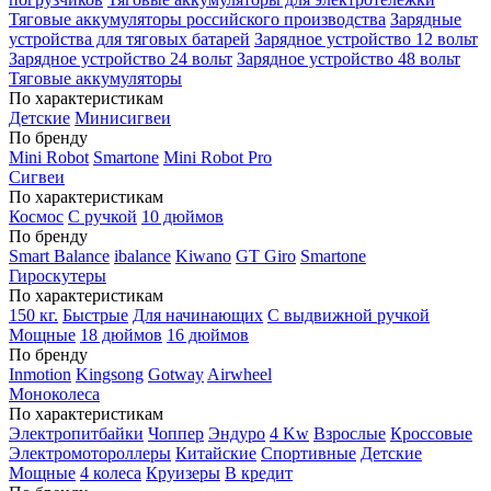
Тяговые аккумуляторы российского производства
Зарядные
устройства для тяговых батарей
Зарядное устройство 12 вольт
Зарядное устройство 24 вольт
Зарядное устройство 48 вольт
Тяговые аккумуляторы
По характеристикам
Детские
Минисигвеи
По бренду
Mini Robot
Smartone
Mini Robot Pro
Сигвеи
По характеристикам
Космос
С ручкой
10 дюймов
По бренду
Smart Balance
ibalance
Kiwano
GT Giro
Smartone
Гироскутеры
По характеристикам
150 кг.
Быстрые
Для начинающих
С выдвижной ручкой
Мощные
18 дюймов
16 дюймов
По бренду
Inmotion
Kingsong
Gotway
Airwheel
Моноколеса
По характеристикам
Электропитбайки
Чоппер
Эндуро
4 Kw
Взрослые
Кроссовые
Электромотороллеры
Китайские
Спортивные
Детские
Мощные
4 колеса
Круизеры
В кредит