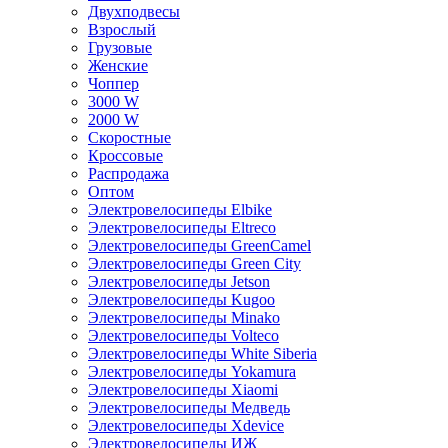
Двухподвесы
Взрослый
Грузовые
Женские
Чоппер
3000 W
2000 W
Скоростные
Кроссовые
Распродажа
Оптом
Электровелосипеды Elbike
Электровелосипеды Eltreco
Электровелосипеды GreenCamel
Электровелосипеды Green City
Электровелосипеды Jetson
Электровелосипеды Kugoo
Электровелосипеды Minako
Электровелосипеды Volteco
Электровелосипеды White Siberia
Электровелосипеды Yokamura
Электровелосипеды Xiaomi
Электровелосипеды Медведь
Электровелосипеды Xdevice
Электровелосипеды ИЖ