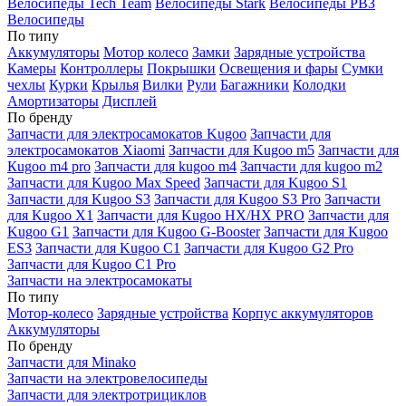
Велосипеды Tech Team
Велосипеды Stark
Велосипеды РВЗ
Велосипеды
По типу
Аккумуляторы
Мотор колесо
Замки
Зарядные устройства
Камеры
Контроллеры
Покрышки
Освещения и фары
Сумки
чехлы
Курки
Крылья
Вилки
Рули
Багажники
Колодки
Амортизаторы
Дисплей
По бренду
Запчасти для электросамокатов Kugoo
Запчасти для
электросамокатов Xiaomi
Запчасти для Kugoo m5
Запчасти для
Кugoo m4 pro
Запчасти для kugoo m4
Запчасти для kugoo m2
Запчасти для Kugoo Max Speed
Запчасти для Kugoo S1
Запчасти для Kugoo S3
Запчасти для Kugoo S3 Pro
Запчасти
для Kugoo X1
Запчасти для Kugoo HX/HX PRO
Запчасти для
Kugoo G1
Запчасти для Kugoo G-Booster
Запчасти для Kugoo
ES3
Запчасти для Kugoo C1
Запчасти для Kugoo G2 Pro
Запчасти для Kugoo C1 Pro
Запчасти на электросамокаты
По типу
Мотор-колесо
Зарядные устройства
Корпус аккумуляторов
Аккумуляторы
По бренду
Запчасти для Minako
Запчасти на электровелосипеды
Запчасти для электротрициклов