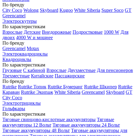
По бренду
City Coco
Wolong
Skyboard
Kugoo
White Siberia
Super Soco
GT
Greencamel
Электроскутеры
По характеристикам
Взрослые
Детские
Внедорожные
Подростковые
1000 W
Для
двоих
4000 W и мощнее
По бренду
Greencamel
Motax
Электроквадроциклы
Квадроциклы
По характеристикам
Грузовые
С кабиной
Взрослые
Двухместные
Для пенсионеров
Трехместные
Китайские
Пассажирские
По бренду
Rutrike
Rutrike Топик
Rutrike Бумеранг
Rutrike Шкипер
Rutrike
Караван
Rutrike Экипаж
White Siberia
Greencamel
Skyboard
GT
City Coco
Электротрициклы
Гольфкары
По характеристикам
Тяговые свинцово-кислотные аккумуляторы
Тяговые
аккумуляторы 12 Вольт
Тяговые аккумуляторы 24 Вольт
Тяговые аккумуляторы 48 Вольт
Тяговые аккумуляторы для
погрузчиков
Тяговые аккумуляторы для электротележки