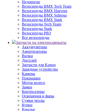
Недорогие
Велосипеды BMX Tech Team
Велосипеды BMX Haevner
Велосипеды BMX Subrosa
Велосипеды BMX Stark
Велосипеды Tech Team
Велосипеды Stark
Велосипеды РВЗ
Все велосипеды
Запчасти на электросамокаты
Аккумуляторы
Амортизаторы
Вилки
Дисплей
Запчасти для Kugoo
Зарядные устройства
Камеры
Покрышки
Мотор колесо
Замки
Контроллеры
Освещения и фары
Сумки чехлы
Курки
Крылья