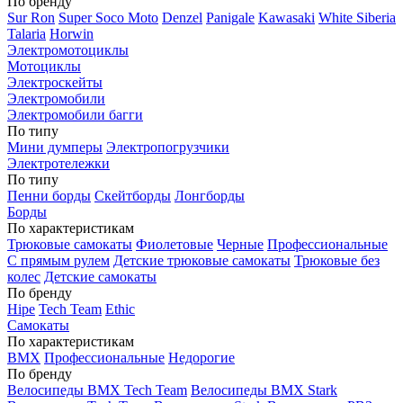
По бренду
Sur Ron
Super Soco Moto
Denzel
Panigale
Kawasaki
White Siberia
Talaria
Horwin
Электромотоциклы
Мотоциклы
Электроскейты
Электромобили
Электромобили багги
По типу
Мини думперы
Электропогрузчики
Электротележки
По типу
Пенни борды
Скейтборды
Лонгборды
Борды
По характеристикам
Трюковые самокаты
Фиолетовые
Черные
Профессиональные
С прямым рулем
Детские трюковые самокаты
Трюковые без
колес
Детские самокаты
По бренду
Hipe
Tech Team
Ethic
Самокаты
По характеристикам
BMX
Профессиональные
Недорогие
По бренду
Велосипеды BMX Tech Team
Велосипеды BMX Stark