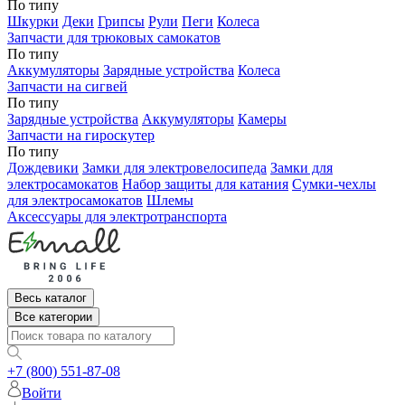
По типу
Шкурки
Деки
Грипсы
Рули
Пеги
Колеса
Запчасти для трюковых самокатов
По типу
Аккумуляторы
Зарядные устройства
Колеса
Запчасти на сигвей
По типу
Зарядные устройства
Аккумуляторы
Камеры
Запчасти на гироскутер
По типу
Дождевики
Замки для электровелосипеда
Замки для
электросамокатов
Набор защиты для катания
Сумки-чехлы
для электросамокатов
Шлемы
Аксессуары для электротранспорта
Весь каталог
Все категории
+7 (800) 551-87-08
Войти