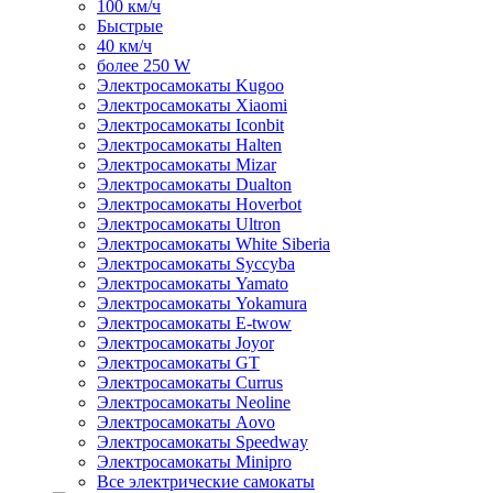
100 км/ч
Быстрые
40 км/ч
более 250 W
Электросамокаты Kugoo
Электросамокаты Xiaomi
Электросамокаты Iconbit
Электросамокаты Halten
Электросамокаты Mizar
Электросамокаты Dualton
Электросамокаты Hoverbot
Электросамокаты Ultron
Электросамокаты White Siberia
Электросамокаты Syccyba
Электросамокаты Yamato
Электросамокаты Yokamura
Электросамокаты E-twow
Электросамокаты Joyor
Электросамокаты GT
Электросамокаты Currus
Электросамокаты Neoline
Электросамокаты Aovo
Электросамокаты Speedway
Электросамокаты Minipro
Все электрические самокаты