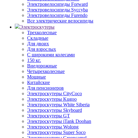
Электровелосипеды Forward
Электровелосипеды Syccyba
Электровелосипеды Furendo
Все электрические велосипеды
Электроскутеры
Трехколесные
Складные
Для двоих
Для взрослых
С широкими колесами
150 кг.
Внедорожные
Четырехколесные
Мощные
Китайские
Для пенсионеров
Электроскутеры CityCoco
Электроскутеры Kugoo
Электроскутеры White Siberia
Электроскутеры Skyboard
Электроскутеры GT
Электроскутеры iTank Doohan
Электроскутеры Wolong
Электроскутеры Super Soco
Электроскутеры Greencamel