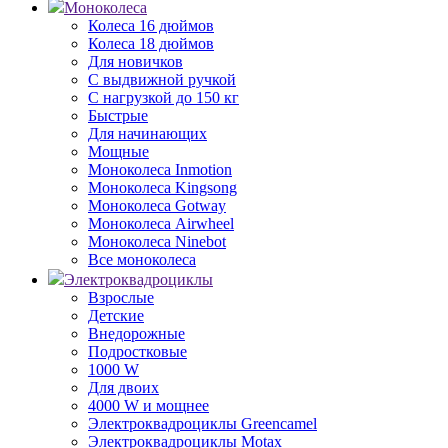
Моноколеса
Колеса 16 дюймов
Колеса 18 дюймов
Для новичков
С выдвижной ручкой
С нагрузкой до 150 кг
Быстрые
Для начинающих
Мощные
Моноколеса Inmotion
Моноколеса Kingsong
Моноколеса Gotway
Моноколеса Airwheel
Моноколеса Ninebot
Все моноколеса
Электроквадроциклы
Взрослые
Детские
Внедорожные
Подростковые
1000 W
Для двоих
4000 W и мощнее
Электроквадроциклы Greencamel
Электроквадроциклы Motax