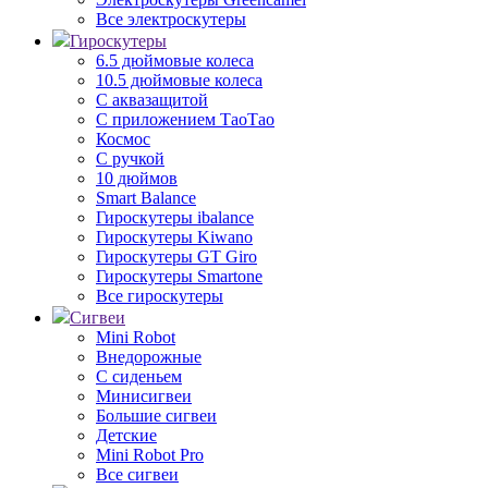
Все электроскутеры
Гироскутеры
6.5 дюймовые колеса
10.5 дюймовые колеса
С аквазащитой
С приложением ТаоТао
Космос
С ручкой
10 дюймов
Smart Balance
Гироскутеры ibalance
Гироскутеры Kiwano
Гироскутеры GT Giro
Гироскутеры Smartone
Все гироскутеры
Сигвеи
Mini Robot
Внедорожные
С сиденьем
Минисигвеи
Большие сигвеи
Детские
Mini Robot Pro
Все сигвеи